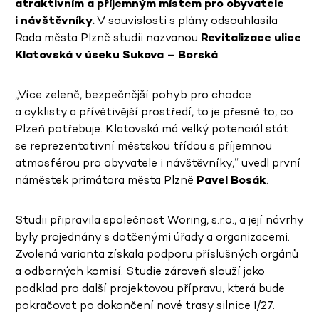
atraktivním a příjemným místem pro obyvatele
i návštěvníky.
V souvislosti s plány odsouhlasila
Rada města Plzně studii nazvanou
Revitalizace ulice
Klatovská v úseku Sukova – Borská
.
„Více zeleně, bezpečnější pohyb pro chodce
a cyklisty a přívětivější prostředí, to je přesně to, co
Plzeň potřebuje. Klatovská má velký potenciál stát
se reprezentativní městskou třídou s příjemnou
atmosférou pro obyvatele i návštěvníky,“ uvedl první
náměstek primátora města Plzně
Pavel Bosák
.
Studii připravila společnost Woring, s.r.o., a její návrhy
byly projednány s dotčenými úřady a organizacemi.
Zvolená varianta získala podporu příslušných orgánů
a odborných komisí. Studie zároveň slouží jako
podklad pro další projektovou přípravu, která bude
pokračovat po dokončení nové trasy silnice I/27.