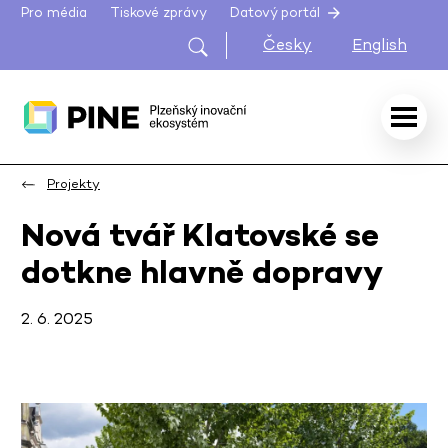
Pro média
Tiskové zprávy
Datový portál
Česky
English
Projekty
Nová tvář Klatovské se
dotkne hlavně dopravy
2. 6. 2025