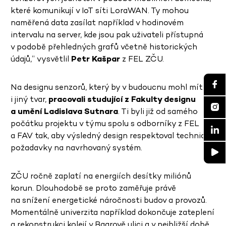
které komunikují v IoT síti LoraWAN. Ty mohou
naměřená data zasílat například v hodinovém
intervalu na server, kde jsou pak uživateli přístupná
v podobě přehledných grafů včetně historických
údajů,“ vysvětlil
Petr Kašpar
z FEL ZČU.
Na designu senzorů, který by v budoucnu mohl mít
i jiný tvar,
pracovali studující z Fakulty designu
a umění Ladislava Sutnara
. Ti byli již od samého
počátku projektu v týmu spolu s odborníky z FEL
a FAV tak, aby výsledný design respektoval technické
požadavky na navrhovaný systém.
ZČU ročně zaplatí na energiích desítky miliónů
korun. Dlouhodobě se proto zaměřuje právě
na snížení energetické náročnosti budov a provozů.
Momentálně univerzita například dokončuje zateplení
a rekonstrukci kolejí v Baarově ulici a v nejbližší době