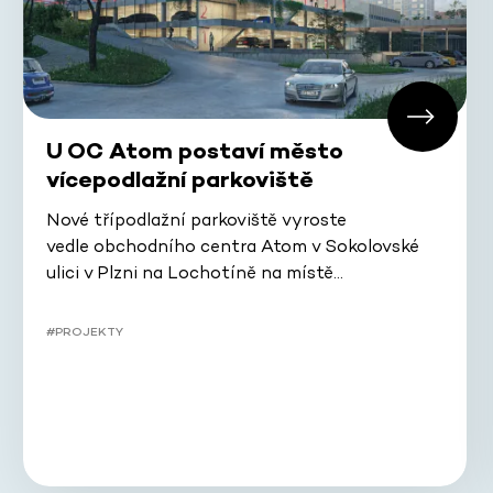
U OC Atom postaví město
vícepodlažní parkoviště
Nové třípodlažní parkoviště vyroste
vedle obchodního centra Atom v Sokolovské
ulici v Plzni na Lochotíně na místě…
#PROJEKTY