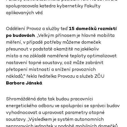
spolupracovala katedra kybernetiky Fakulty
aplikovaných věd.
Oddělení Provoz a služby teď
15 domečků rozmístí
po budovách
. „Velkým přínosem je hlavně mobilita
měření, v případě potřeby můžeme domeček
přesunout v podstatě okamžitě na jakékoliv
místo a na základě naměřené teploty optimalizovat
nastavení topné soustavy, což může zabránit
přetopení místností a snížení provozních
nákladů," řekla ředitelka Provozu a služeb ZČU
Barbora Jánská
.
Shromážděná data tak budou pracovníci
energetického odboru ve spolupráci se správci budov
vyhodnocovat a upravovat parametry otopné
soustavy. „Výsledkem je systém autonomních
senzorových jednotek v podobě mobilních domečků,