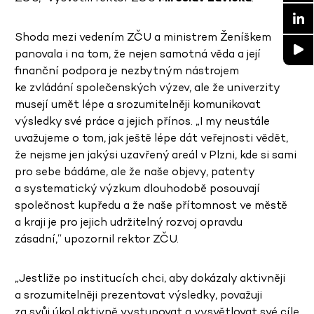
Shoda mezi vedením ZČU a ministrem Ženíškem
panovala i na tom, že nejen samotná věda a její
finanční podpora je nezbytným nástrojem
ke zvládání společenských výzev, ale že univerzity
musejí umět lépe a srozumitelněji komunikovat
výsledky své práce a jejich přínos. „I my neustále
uvažujeme o tom, jak ještě lépe dát veřejnosti vědět,
že nejsme jen jakýsi uzavřený areál v Plzni, kde si sami
pro sebe bádáme, ale že naše objevy, patenty
a systematický výzkum dlouhodobě posouvají
společnost kupředu a že naše přítomnost ve městě
a kraji je pro jejich udržitelný rozvoj opravdu
zásadní,“ upozornil rektor ZČU.
„Jestliže po institucích chci, aby dokázaly aktivněji
a srozumitelněji prezentovat výsledky, považuji
za svůj úkol aktivně vystupovat a vysvětlovat své cíle