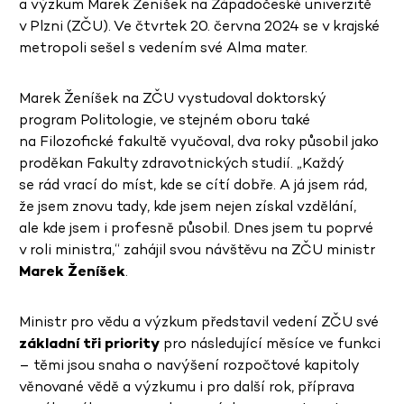
a výzkum Marek Ženíšek na Západočeské univerzitě
v Plzni (ZČU). Ve čtvrtek 20. června 2024 se v krajské
metropoli sešel s vedením své Alma mater.
Marek Ženíšek na ZČU vystudoval doktorský
program Politologie, ve stejném oboru také
na Filozofické fakultě vyučoval, dva roky působil jako
proděkan Fakulty zdravotnických studií. „Každý
se rád vrací do míst, kde se cítí dobře. A já jsem rád,
že jsem znovu tady, kde jsem nejen získal vzdělání,
ale kde jsem i profesně působil. Dnes jsem tu poprvé
v roli ministra,“ zahájil svou návštěvu na ZČU ministr
Marek Ženíšek
.
Ministr pro vědu a výzkum představil vedení ZČU své
základní tři priority
pro následující měsíce ve funkci
– těmi jsou
snaha o navýšení rozpočtové kapitoly
věnované vědě a výzkumu i pro další rok, příprava