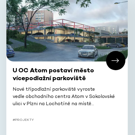
U OC Atom postaví město
vícepodlažní parkoviště
Nové třípodlažní parkoviště vyroste
vedle obchodního centra Atom v Sokolovské
ulici v Plzni na Lochotíně na místě…
#PROJEKTY