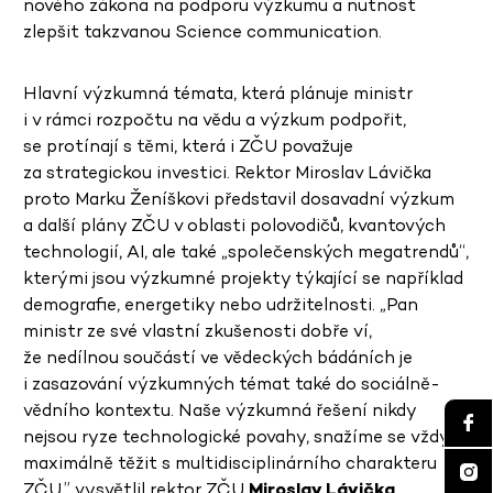
nového zákona na podporu výzkumu a nutnost
zlepšit takzvanou Science communication.
Hlavní výzkumná témata, která plánuje ministr
i v rámci rozpočtu na vědu a výzkum podpořit,
se protínají s těmi, která i ZČU považuje
za strategickou investici. Rektor Miroslav Lávička
proto Marku Ženíškovi představil dosavadní výzkum
a další plány ZČU v oblasti polovodičů, kvantových
technologií, AI, ale také „společenských megatrendů“,
kterými jsou výzkumné projekty týkající se například
demografie, energetiky nebo udržitelnosti. „Pan
ministr ze své vlastní zkušenosti dobře ví,
že nedílnou součástí ve vědeckých bádáních je
i zasazování výzkumných témat také do sociálně-
vědního kontextu. Naše výzkumná řešení nikdy
nejsou ryze technologické povahy, snažíme se vždy
maximálně těžit s multidisciplinárního charakteru
ZČU,”
vysvětlil rektor ZČU
Miroslav Lávička
.