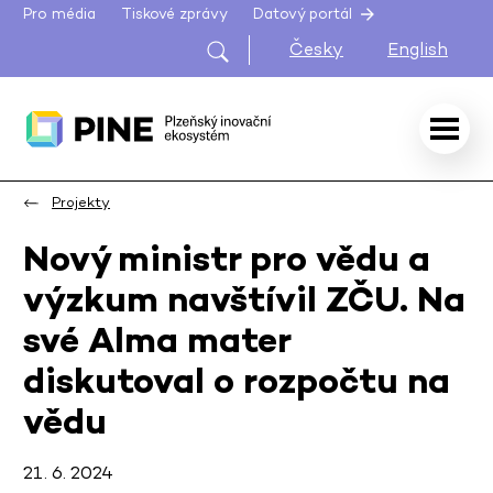
Pro média
Tiskové zprávy
Datový portál
Česky
English
Projekty
Nový ministr pro vědu a
výzkum navštívil ZČU. Na
své Alma mater
diskutoval o rozpočtu na
vědu
21. 6. 2024