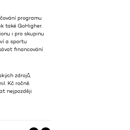
račování programu
k také GoHigher.
ionu i pro skupinu
ví a sportu
kávat financování
kých zdrojů,
l. Kč ročně.
at nejpozději