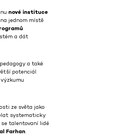
tinu
nové instituce
na jednom místě
programů
ystém a dát
 pedagogy a také
ětší potenciál
í, výzkumu
osti ze světa jako
dělat systematicky
se talentovaní lidé
l Farhan
.