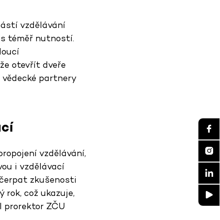
částí vzdělávání
es téměř nutností.
doucí
e otevřít dveře
í vědecké partnery
ací
ropojení vzdělávání,
ou i vzdělávací
ě čerpat zkušenosti
ý rok, což ukazuje,
hl prorektor ZČU