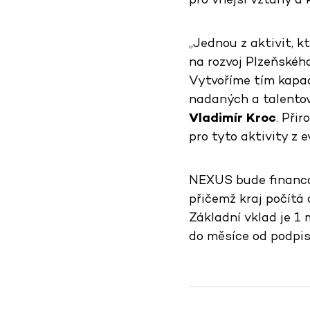
„Jednou z aktivit, 
na rozvoj Plzeňskéh
Vytvoříme tím kapac
nadaných a talentov
Vladimír Kroc
. Při
pro tyto aktivity z
NEXUS bude financov
přičemž kraj počítá 
Základní vklad je 1 
do měsíce od podpisu