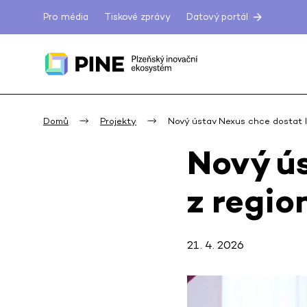
Pro média
Tiskové zprávy
Datový portál
Domů
Projekty
Nový ústav Nexus chce dostat li
Nový ús
z regio
21. 4. 2026