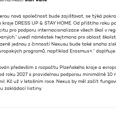
kterou nová společnost bude zajišťovat, se týká pok
o kraje DRESS UP & STAY HOME. Od příštího roku pa
itu pro podporu internacionalizace všech škol v reg
aných,“ uvedl náměstek hejtmana pro oblast školst
rozeně jednou z činností Nexusu bude také snaha zís
 evropských programů, například Erasmus+,“ doplňuje.
án především z rozpočtu Plzeňského kraje a evrops
od roku 2027 s pravidelnou podporou minimálně 10 mi
mil. Kč už v letošním roce. Nexus by měl začít fungov
 zakládací listiny.