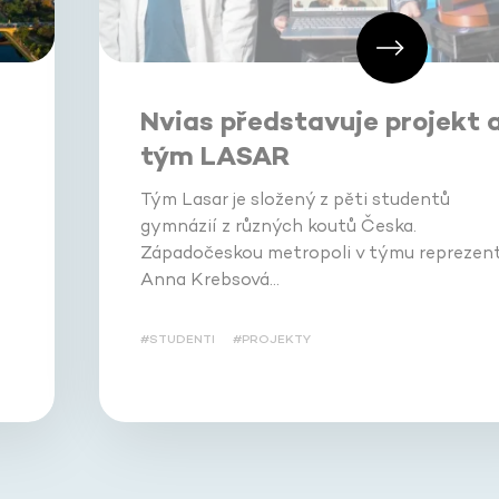
Nvias představuje projekt 
tým LASAR
Tým Lasar je složený z pěti studentů
gymnázií z různých koutů Česka.
Západočeskou metropoli v týmu reprezent
Anna Krebsová…
#STUDENTI
#PROJEKTY