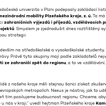
adočeská univerzita v Plzni podepsaly zakládací lis
zinárodní mobility Plzeňského kraje, z. ú.
Ta má 
ci
zahraničních výjezdů i příjezdů, vzdělávacích 
rojektů
. Smyslem je zjednodušit dnes roztříštěný s
ou strategii.
devším na středoškolské a vysokoškolské studenty,
ávy. Právě tyto skupiny mají podle zakladatelů nejv
i ze zahraničí zpět do regionu
, a to ve vzděláván
idé z našeho kraje měli stejnou šanci získat zkušen
 evropských metropolích. Nexus je nástroj, jak to u
eň tím posilujeme budoucnost regionu. Chceme, aby 
se u nás v kraji,“ uvedl hejtman Plzeňského kraje
Kama