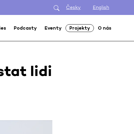
Česky
English
ies
Podcasty
Eventy
Projekty
O nás
tat lidi