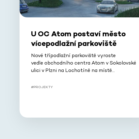
U OC Atom postaví město
vícepodlažní parkoviště
Nové třípodlažní parkoviště vyroste
vedle obchodního centra Atom v Sokolovské
ulici v Plzni na Lochotíně na místě…
#PROJEKTY