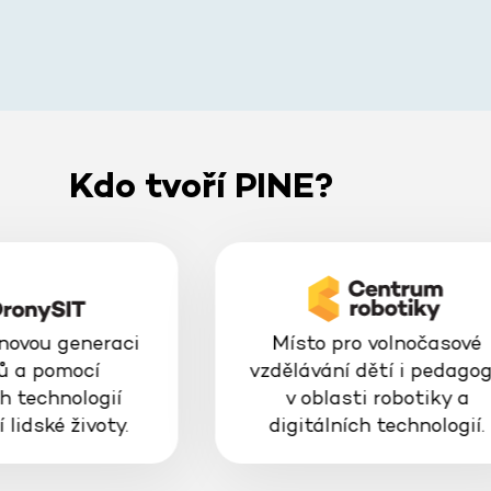
Kdo tvoří PINE?
 novou generaci
Místo pro volnočasové
ů a pomocí
vzdělávání dětí i pedago
h technologií
v oblasti robotiky a
 lidské životy.
digitálních technologií.