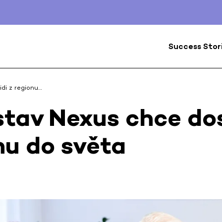
Success Stor
di z regionu…
tav Nexus chce dos
nu do světa