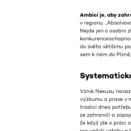
Ambicí je, aby zah
v regionu. „Absolvov
Nejde jen o osobní z
konkurenceschopnos
do světa většímu po
sem k nám do Plzně,
Systematická 
Vznik Nexusu navazu
výzkumu a praxe v m
tradicí dnes potřebu
ze zahraničí a zapoj
že když jde o práci 
pro vnější vztahy a