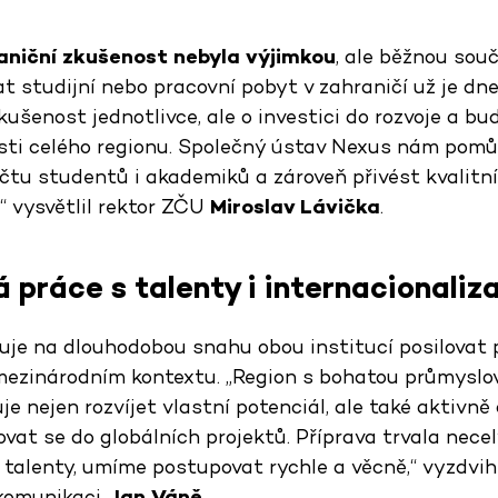
raniční zkušenost nebyla výjimkou
, ale běžnou sou
at studijní nebo pracovní pobyt v zahraničí už je dn
kušenost jednotlivce, ale o investici do rozvoje a bu
ti celého regionu. Společný ústav Nexus nám pomůž
čtu studentů i akademiků a zároveň přivést kvalitn
“ vysvětlil rektor ZČU
Miroslav Lávička
.
práce s talenty i internacionaliz
je na dlouhodobou snahu obou institucí posilovat p
ezinárodním kontextu. „Region s bohatou průmyslov
je nejen rozvíjet vlastní potenciál, ale také aktivn
ovat se do globálních projektů. Příprava trvala necel
s talenty, umíme postupovat rychle a věcně,“ vyzdvi
 komunikaci
Jan Váně
.