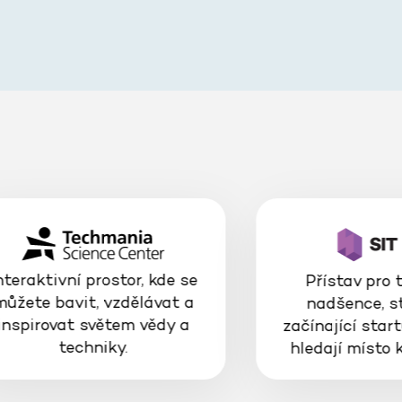
nteraktivní prostor, kde se
Přístav pro 
můžete bavit, vzdělávat a
nadšence, s
inspirovat světem vědy a
začínající start
techniky.
hledají místo 