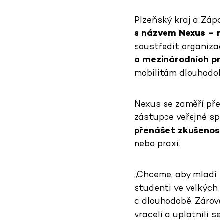
Plzeňský kraj a Záp
s názvem Nexus – me
soustředit organiza
a mezinárodních p
mobilitám dlouhodob
Nexus se zaměří pře
zástupce veřejné spr
přenášet zkušenost
nebo praxi.
„Chceme, aby mladí l
studenti ve velkých
a dlouhodobě. Zárov
vraceli a uplatnili 