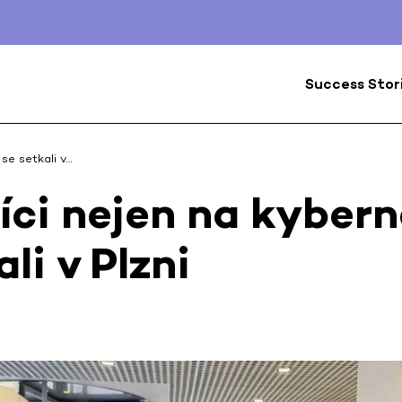
Success Stor
se setkali v…
ci nejen na kybern
li v Plzni