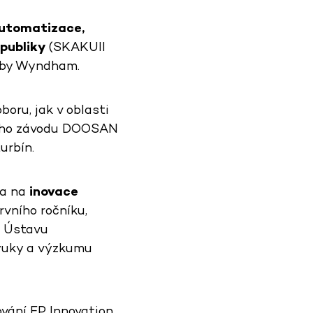
utomatizace,
publiky
(SKAKUII
y by Wyndham.
oru, jak v oblasti
bního závodu DOOSAN
urbín.
la na
inovace
rvního ročníku,
a Ústavu
výuky a výzkumu
gování EP Innovation