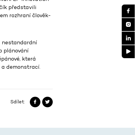
ík představili
em rozhraní člověk-
o nestandardní
o plánování
ěpánové, která
 a demonstrací.
Sdílet: