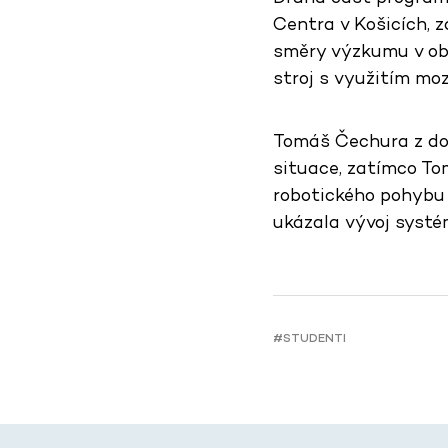
Centra v Košicích, 
směry výzkumu v obl
stroj s využitím mo
Tomáš Čechura z do
situace, zatímco To
robotického pohybu 
ukázala vývoj systé
#STUDENTI