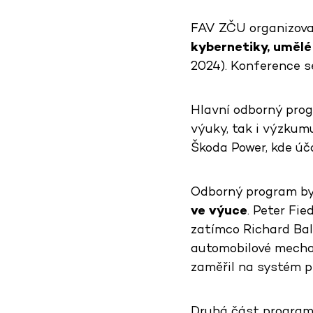
FAV ZČU organizoval
kybernetiky, umělé
2024). Konference s
Hlavní odborný progr
výuky, tak i výzkum
Škoda Power, kde úča
Odborný program byl
ve výuce
. Peter Fi
zatímco Richard Bal
automobilové mechat
zaměřil na systém p
Druhá část program