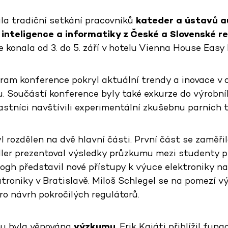
a tradiční setkání pracovníků
kateder a ústavů a
 inteligence a informatiky z České a Slovenské re
e konala od 3. do 5. září v hotelu Vienna House Eas
am konference pokryl aktuální trendy a inovace v ob
u. Součástí konference byly také exkurze do výro
stníci navštívili experimentální zkušebnu parních t
 rozdělen na dvě hlavní části. První část se zaměři
edler prezentoval výsledky průzkumu mezi studenty p
ogh představil nové přístupy k výuce elektroniky n
roniky v Bratislavě. Miloš Schlegel se na pomezí 
ro návrh pokročilých regulátorů.
u byla věnována
výzkumu
. Erik Kajáti přiblížil fun