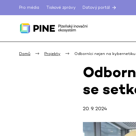
Pro média
Tiskové zprávy
Datový portál
Domů
Projekty
Odborníci nejen na kybernetiku 
Odborní
se setka
20. 9. 2024