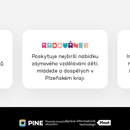
Poskytuje nejširší nabídku
I
zájmového vzdělávání dětí,
gů
mládeže a dospělých v
Plzeňském kraji.