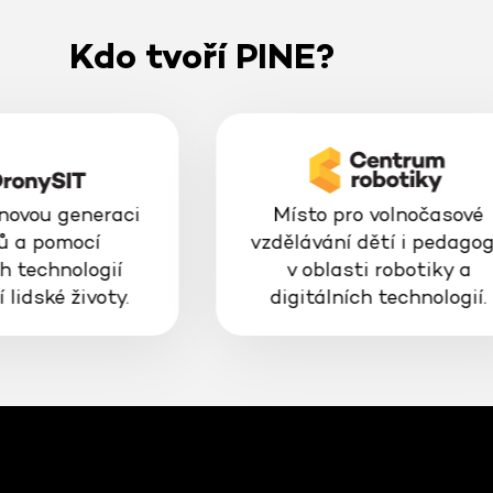
Kdo tvoří PINE?
 novou generaci
Místo pro volnočasové
ů a pomocí
vzdělávání dětí i pedago
h technologií
v oblasti robotiky a
 lidské životy.
digitálních technologií.