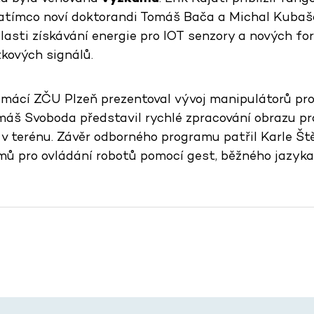
zatímco noví doktorandi Tomáš Bača a Michal Kubašč
asti získávání energie pro IOT senzory a nových for
zkových signálů.
mácí ZČU Plzeň prezentoval vývoj manipulátorů pr
máš Svoboda představil rychlé zpracování obrazu pr
v terénu. Závěr odborného programu patřil Karle Št
mů pro ovládání robotů pomocí gest, běžného jazyka