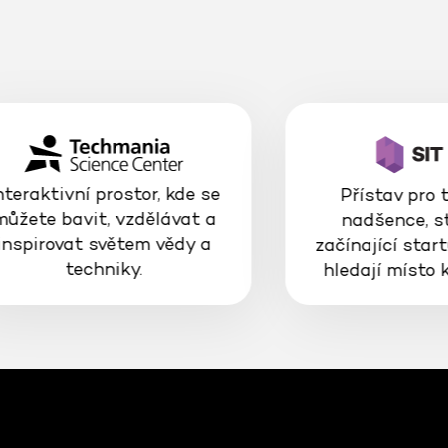
nteraktivní prostor, kde se
Přístav pro 
můžete bavit, vzdělávat a
nadšence, s
inspirovat světem vědy a
začínající start
techniky.
hledají místo 