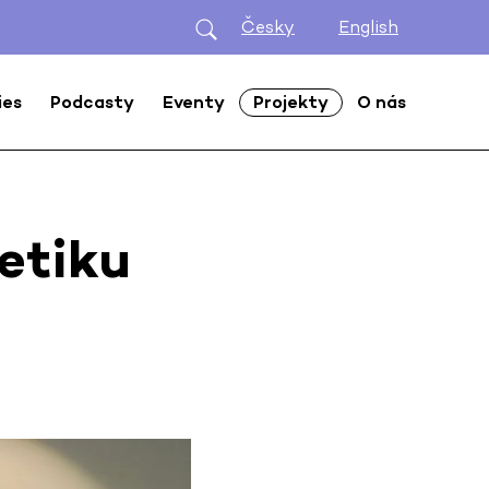
Česky
English
ies
Podcasty
Eventy
Projekty
O nás
etiku