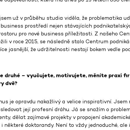
em už v průběhu studia viděla, že problematika udr
 business prostředí nejen stávajících podnikatelský
ostoru pro nové business příležitosti. Z našeho Cen
žili v roce 2015, se následně stalo Centrum podnikán
ce jasnější, že udržitelnosti nestojí bokem vedle pod
e druhé – vyučujete, motivujete, měníte praxi fir
vy dvě?
s je opravdu nakažlivý a velice inspirativní. Jsem 
ledovat její profesní dráhu. Já se snažím o problem
nty, dělat zajímavé projekty v propojení akademické
i i některé doktorandy. Není to vždy jednoduché, ale