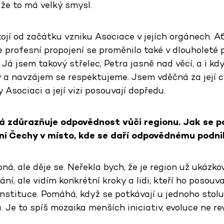
, že to má velký smysl.
jí od začátku vzniku Asociace v jejích orgánech. Ať u
 profesní propojení se proměnilo také v dlouholeté p
 Já jsem takový střelec, Petra jasně nad věcí, a i 
 a navzájem se respektujeme. Jsem vděčná za její 
 Asociaci a její vizi posouvají dopředu.
 zdůrazňuje odpovědnost vůči regionu. Jak se po
í Čechy v místo, kde se daří odpovědnému podni
á, ale děje se. Neřekla bych, že je region už ukázk
í, ale vidím konkrétní kroky a lidi, kteří ho posouv
instituce. Pomáhá, když se potkávají u jednoho stolu,
a. Je to spíš mozaika menších iniciativ, evoluce ne re