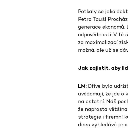
Potkaly se jako dok
Petra Taušl Procházk
generace ekonomů, L
odpovědnosti. V té s
za maximalizací zis
možná, ale už se dáv
Jak zajistit, aby l
LM:
Dříve byla udrži
uvědomují, že jde o
na ostatní. Náš pos
že naprostá většina
strategie i firemní 
dnes vyhledává produ