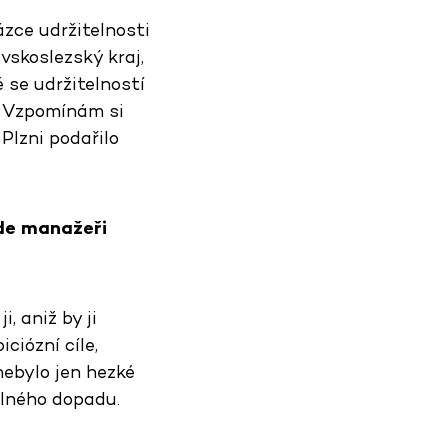
ázce udržitelnosti
vskoslezský kraj,
é se udržitelností
. Vzpomínám si
Plzni podařilo
Kde manažeři
, aniž by ji
ciózní cíle,
 nebylo jen hezké
álného dopadu.