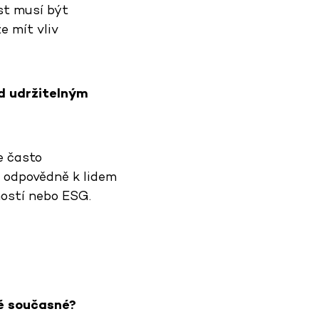
st musí být
e mít vliv
ed udržitelným
e často
e odpovědně k lidem
ností nebo ESG.
é současné?