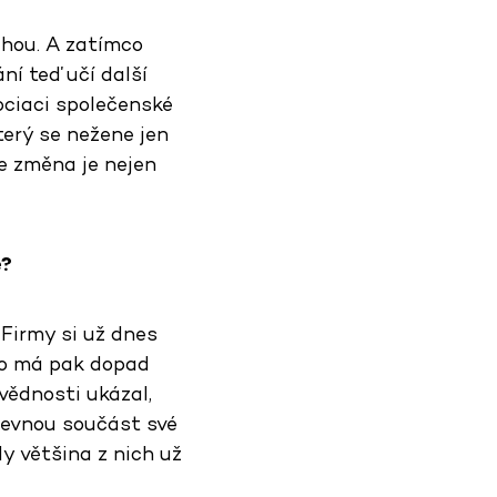
uhou. A zatímco
ní teď učí další
ociaci společenské
terý se nežene jen
e změna je nejen
é?
 Firmy si už dnes
hno má pak dopad
vědnosti ukázal,
pevnou součást své
dy většina z nich už