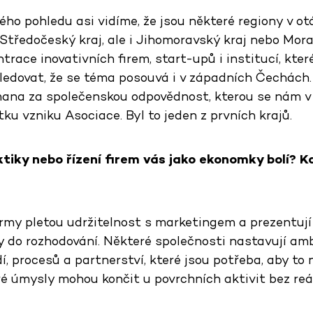
ého pohledu asi vidíme, že jsou některé regiony v ot
 Středočeský kraj, ale i Jihomoravský kraj nebo Mora
trace inovativních firem, start-upů i institucí, kter
 sledovat, že se téma posouvá i v západních Čechách
ana za společenskou odpovědnost, kterou se nám v 
ku vzniku Asociace. Byl to jeden z prvních krajů.
tiky nebo řízení firem vás jako ekonomky bolí? 
irmy pletou udržitelnost s marketingem a prezentují ji
 do rozhodování. Některé společnosti nastavují ambi
dí, procesů a partnerství, které jsou potřeba, aby to
bré úmysly mohou končit u povrchních aktivit bez re