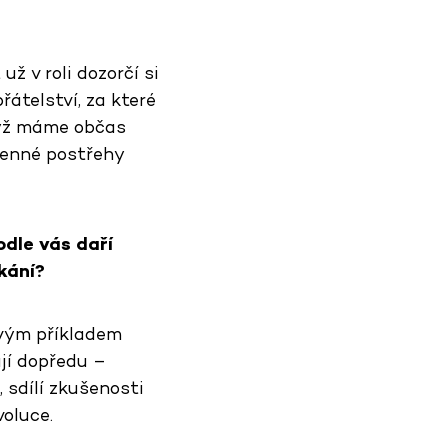
ž v roli dozorčí si
řátelství, za které
když máme občas
cenné postřehy
dle vás daří
kání?
ovým příkladem
ají dopředu –
 sdílí zkušenosti
voluce.