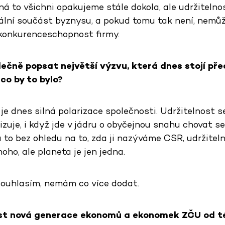
á to všichni opakujeme stále dokola, ale udržitelno
ální součást byznysu, a pokud tomu tak není, nemůž
konkurenceschopnost firmy.
ečně popsat největší výzvu, která dnes stojí př
co by to bylo?
je dnes silná polarizace společnosti. Udržitelnost s
izuje, i když jde v jádru o obyčejnou snahu chovat s
 a to bez ohledu na to, zda ji nazýváme CSR, udržitel
ho, ale planeta je jen jedna.
souhlasím, nemám co více dodat.
ést nová generace ekonomů a ekonomek ZČU od t