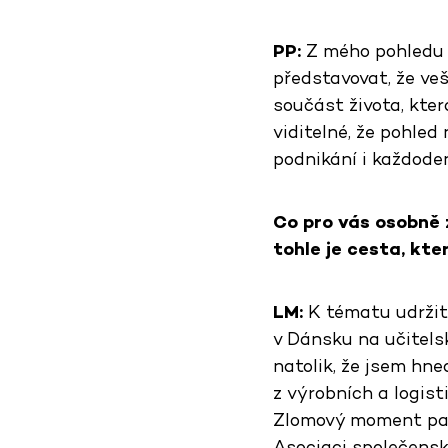
PP:
Z mého pohledu jd
představovat, že ve
součást života, kter
viditelné, že pohled
podnikání i každoden
Co pro vás osobně 
tohle je cesta, kte
LM:
K tématu udržite
v Dánsku na učitels
natolik, že jsem hn
z výrobních a logis
Zlomový moment pak 
Asociaci společensk