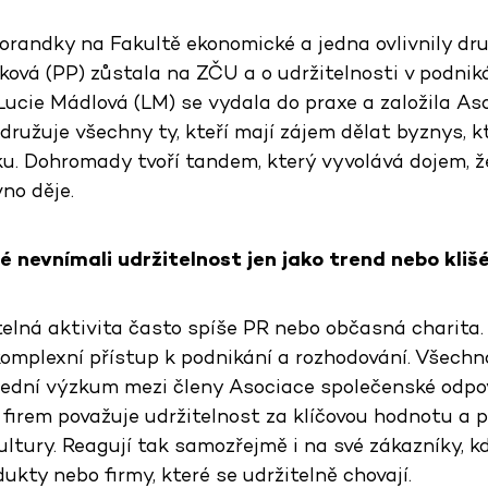
torandky na Fakultě ekonomické a jedna ovlivnily dr
ová (PP) zůstala na ZČU a o udržitelnosti v podniká
ucie Mádlová (LM) se vydala do praxe a založila As
družuje všechny ty, kteří mají zájem dělat byznys, k
ku. Dohromady tvoří tandem, který vyvolává dojem, ž
no děje.
idé nevnímali udržitelnost jen jako trend nebo kliš
telná aktivita často spíše PR nebo občasná charita.
 komplexní přístup k podnikání a rozhodování. Všec
lední výzkum mezi členy Asociace společenské odpo
 firem považuje udržitelnost za klíčovou hodnotu a 
kultury. Reagují tak samozřejmě i na své zákazníky, k
kty nebo firmy, které se udržitelně chovají.