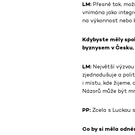
LM:
Přesně tak, možn
vnímána jako integr
na výkonnost nebo 
Kdybyste měly spol
byznysem v Česku, 
LM:
Největší výzvou 
zjednodušuje a polit
i místu, kde žijeme,
Názorů může být mno
PP:
Zcela s Luckou 
Co by si měla odn