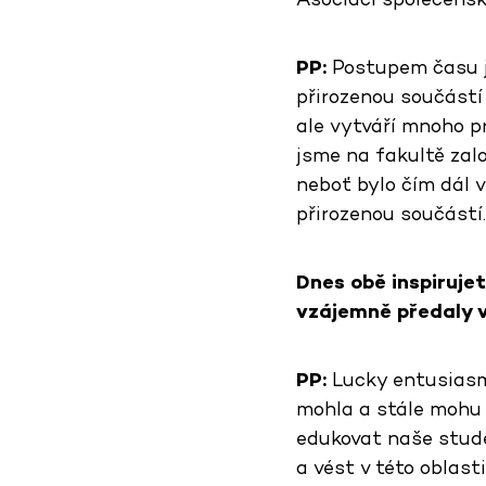
PP:
Postupem času js
přirozenou součástí
ale vytváří mnoho pr
jsme na fakultě zalo
neboť bylo čím dál ví
přirozenou součástí.
Dnes obě inspirujet
vzájemně předaly 
PP:
Lucky entusiasmu
mohla a stále mohu s
edukovat naše stude
a vést v této oblast