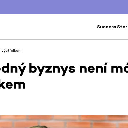
Success Stor
 výstřelkem
dný byznys není m
lkem