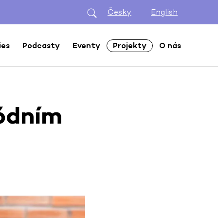
Česky
English
ies
Podcasty
Eventy
Projekty
O nás
ódním