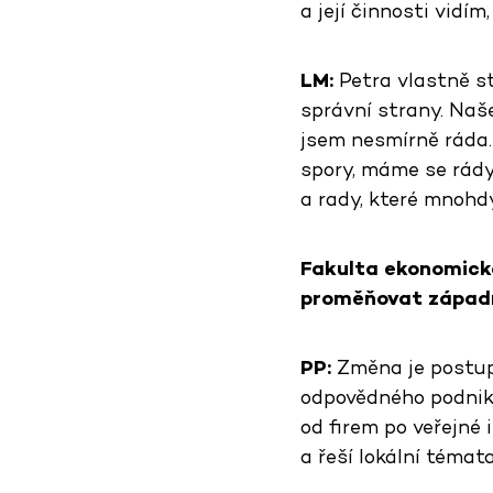
a její činnosti vidím
LM:
Petra vlastně sto
správní strany. Naše
jsem nesmírně ráda.
spory, máme se rády
a rady, které mnohdy
Fakulta ekonomická
proměňovat západn
PP:
Změna je postupn
odpovědného podnikán
od firem po veřejné 
a řeší lokální témat