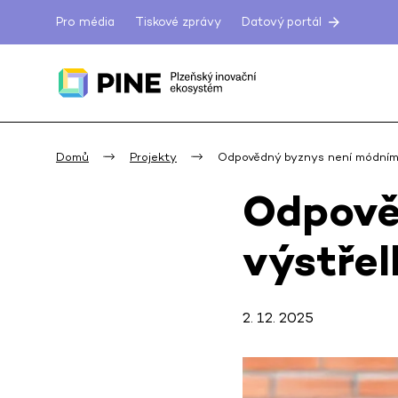
Pro média
Tiskové zprávy
Datový portál
Domů
Projekty
Odpovědný byznys není módním
Odpově
výstře
2. 12. 2025