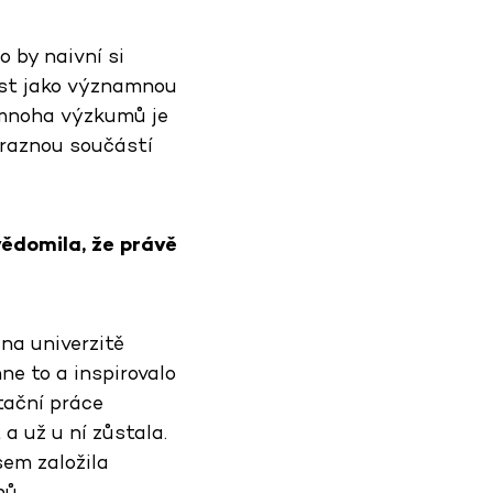
o by naivní si
ost jako významnou
z mnoha výzkumů je
ýraznou součástí
vědomila, že právě
na univerzitě
e to a inspirovalo
tační práce
a už u ní zůstala.
sem založila
nů.