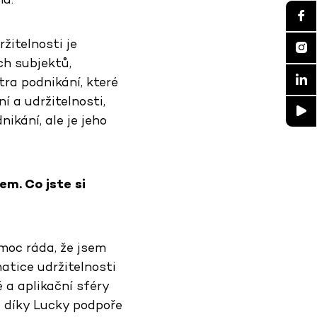
žitelnosti je
ch subjektů,
tra podnikání, které
í a udržitelnosti,
nikání, ale je jeho
em. Co jste si
moc ráda, že jsem
atice udržitelnosti
 a aplikační sféry
 i díky Lucky podpoře