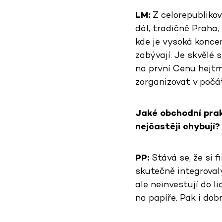
LM:
Z celorepublikov
dál, tradičně Praha,
kde je vysoká koncen
zabývají. Je skvělé
na první Cenu hejtm
zorganizovat v počát
Jaké obchodní prak
nejčastěji chybují?
PP:
Stává se, že si f
skutečně integrovaly
ale neinvestují do li
na papíře. Pak i do