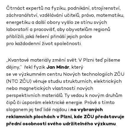
Čtrnáct expertů na fyziku, podnikání, strojírenství,
záchranářství, vzdělávání učitelů, právo, matematiku,
energetiku a další obory vyšlo ze stínu svých
laboratoří a pracovišť, aby obyvatelům regionů
přiblížili, jaká řešení přináší jejich práce
pro každodenní život společnosti.
„Kvantové materiály změní svět. V Plzni teď píšeme
dějiny,“ řekl fyzik
Jan Minár
, který
se ve výzkumném centru Nových technologiích ZČU
(NTC ZČU) věnuje studiu strukturních, elektrických
nebo magnetických vlastností nových
perspektivních materiálů. Ty vedou k novým druhům
čipů či úsporám elektrické energie. Právě s tímto
sloganem jej teď lidé najdou i
na vybraných
reklamních plochách v Plzni, kde ZČU představuje
přední osobnosti svého udržitelného výzkumu
.