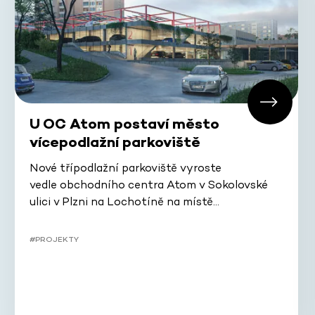
U OC Atom postaví město
vícepodlažní parkoviště
Nové třípodlažní parkoviště vyroste
vedle obchodního centra Atom v Sokolovské
ulici v Plzni na Lochotíně na místě…
#PROJEKTY