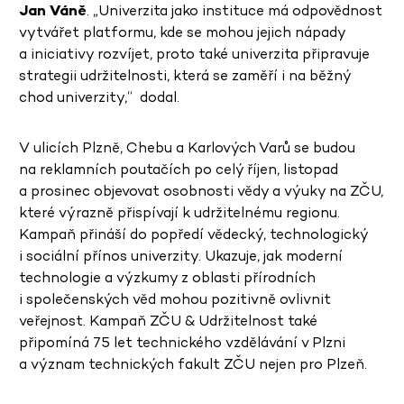
Jan Váně
. „Univerzita jako instituce má odpovědnost
vytvářet platformu, kde se mohou jejich nápady
a iniciativy rozvíjet, proto také univerzita připravuje
strategii udržitelnosti, která se zaměří i na běžný
chod univerzity,“ dodal.
V ulicích Plzně, Chebu a Karlových Varů se budou
na reklamních poutačích po celý říjen, listopad
a prosinec objevovat osobnosti vědy a výuky na ZČU,
které výrazně přispívají k udržitelnému regionu.
Kampaň přináší do popředí vědecký, technologický
i sociální přínos univerzity. Ukazuje, jak moderní
technologie a výzkumy z oblasti přírodních
i společenských věd mohou pozitivně ovlivnit
veřejnost. Kampaň ZČU & Udržitelnost také
připomíná 75 let technického vzdělávání v Plzni
a význam technických fakult ZČU nejen pro Plzeň.