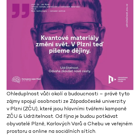
Ohleduplnost vůči okolí a budoucnosti – právě tyto
zájmy spojují osobnosti ze Západočeské univerzity
v Plzni (ZČU), které jsou hlavními tvářemi kampaně
ZČU & Udržitelnost. Od října je budou potkávat
obyvatelé Plzně, Karlových Varů a Chebu ve veřejném
prostoru a online na sociálních sítích.