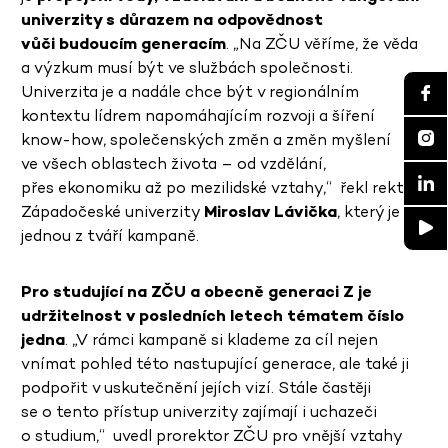
univerzity s důrazem na odpovědnost
vůči budoucím generacím
. „Na ZČU věříme, že věda
a výzkum musí být ve službách společnosti.
Univerzita je a nadále chce být v regionálním
kontextu lídrem napomáhajícím rozvoji a šíření
know-how, společenských změn a změn myšlení
ve všech oblastech života – od vzdělání,
přes ekonomiku až po mezilidské vztahy,“ řekl rektor
Západočeské univerzity
Miroslav Lávička
, který je
jednou z tváří kampaně.
Pro studující na ZČU a obecně generaci Z je
udržitelnost v posledních letech tématem číslo
jedna
. „V rámci kampaně si klademe za cíl nejen
vnímat pohled této nastupující generace, ale také ji
podpořit v uskutečnění jejích vizí. Stále častěji
se o tento přístup univerzity zajímají i uchazeči
o studium,“ uvedl prorektor ZČU pro vnější vztahy