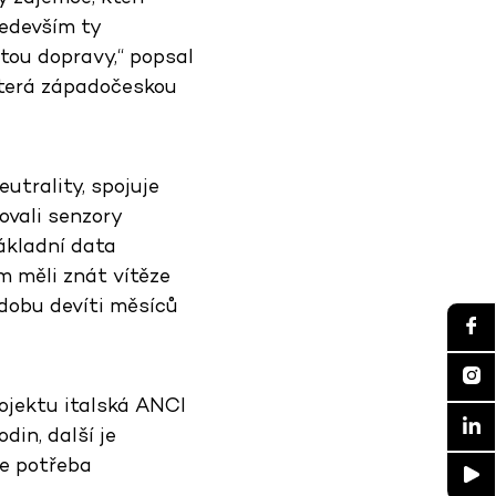
ředevším ty
itou dopravy,“ popsal
 která západočeskou
utrality, spojuje
ovali senzory
ákladní data
m měli znát vítěze
 dobu devíti měsíců
rojektu italská ANCI
in, další je
je potřeba