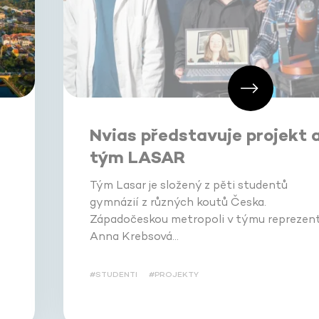
Nvias představuje projekt 
tým LASAR
Tým Lasar je složený z pěti studentů
gymnázií z různých koutů Česka.
Západočeskou metropoli v týmu reprezent
Anna Krebsová…
#STUDENTI
#PROJEKTY