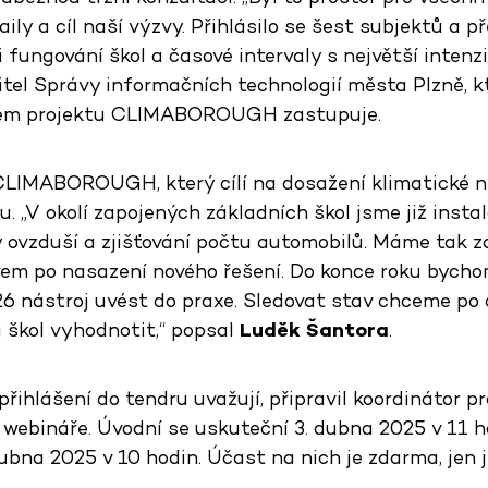
aily a cíl naší výzvy. Přihlásilo se šest subjektů a p
i fungování škol a časové intervaly s největší intenz
ditel Správy informačních technologií města Plzně,
kém projektu CLIMABOROUGH zastupuje.
CLIMABOROUGH, který cílí na dosažení klimatické ne
. „V okolí zapojených základních škol jsme již instal
ty ovzduší a zjišťování počtu automobilů. Máme tak z
vem po nasazení nového řešení. Do konce roku bycho
26 nástroj uvést do praxe. Sledovat stav chceme po
u škol vyhodnotit,“ popsal
Luděk Šantora
.
 přihlášení do tendru uvažují, připravil koordinátor p
webináře. Úvodní se uskuteční 3. dubna 2025 v 11 hod
ubna 2025 v 10 hodin. Účast na nich je zdarma, jen 