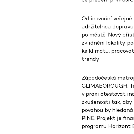
Od inovační veřejné
udržitelnou dopravu
po městě. Nový přís
zklidnění lokality,
ke klimatu, pracovat
trendy.
Západočeská metropo
CLIMABOROUGH. Ten z
v praxi otestovat in
zkušenosti tak, aby
povahou by hledaná
PINE. Projekt je fin
programu Horizont 