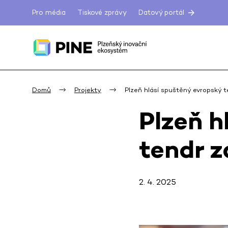
Pro média
Tiskové zprávy
Datový portál
Domů
Projekty
Plzeň hlásí spuštěný evropský t
Plzeň h
tendr z
2. 4. 2025