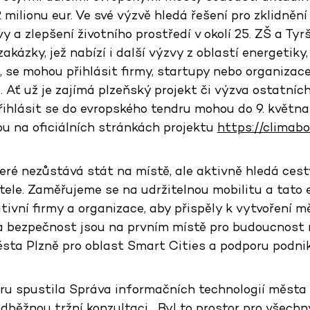
 milionu eur. Ve své výzvě hledá řešení pro zklidnění
 a zlepšení životního prostředí v okolí 25. ZŠ a Tyr
akázky, jež nabízí i další výzvy z oblastí energetiky,
 se mohou přihlásit firmy, startupy nebo organizace
 Ať už je zajímá plzeňský projekt či výzva ostatníc
lásit se do evropského tendru mohou do 9. května 
u na oficiálních stránkách projektu
https://climab
eré nezůstává stát na místě, ale aktivně hledá cesty,
tele. Zaměřujeme se na udržitelnou mobilitu a tato 
vativní firmy a organizace, aby přispěly k vytvoření m
 a bezpečnost jsou na prvním místě pro budoucnost n
ěsta Plzně pro oblast Smart Cities a podporu podnik
u spustila Správa informačních technologií města 
běžnou tržní konzultaci. „Byl to prostor pro všechn