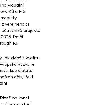
 individuální
šovy ZŠ a MŠ.
 mobility
 z veřejného či
h účastníků projektu
2025. Další
orough.eu
.
 jak zlepšit kvalitu
evropská výzva je
ěsta, kde čistota
ašich dětí,“ řekl
ání.
Plzně na konci
y zájemce, kteří