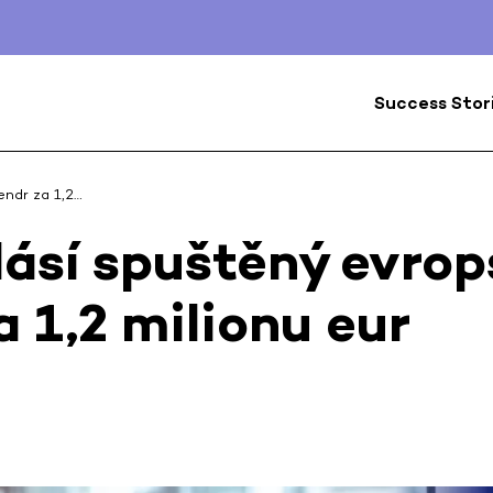
Success Stor
endr za 1,2…
lásí spuštěný evro
a 1,2 milionu eur