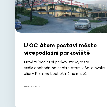
U OC Atom postaví město
vícepodlažní parkoviště
Nové třípodlažní parkoviště vyroste
vedle obchodního centra Atom v Sokolovské
ulici v Plzni na Lochotíně na místě…
#PROJEKTY