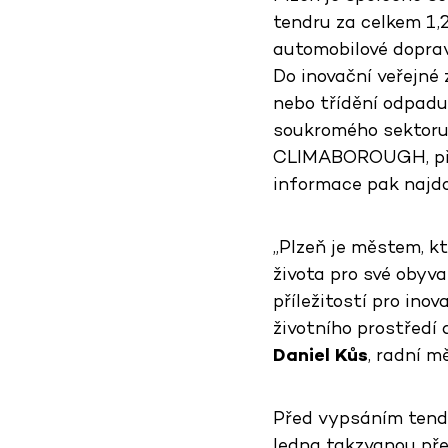
tendru za celkem 1,2
automobilové dopravy
Do inovační veřejné z
nebo třídění odpadu,
soukromého sektoru.
CLIMABOROUGH, přih
informace pak najdo
„Plzeň je městem, kt
života pro své obyva
příležitostí pro ino
životního prostředí
Daniel Kůs
, radní m
Před vypsáním tendr
ledna takzvanou před