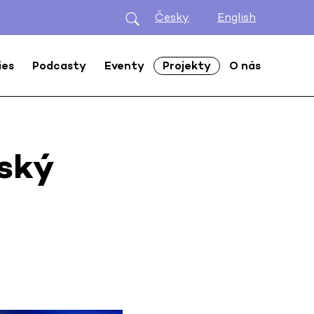
Česky
English
ies
Podcasty
Eventy
Projekty
O nás
pský