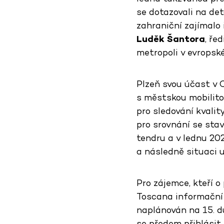
se dotazovali na det
zahraniční zajímalo 
Luděk Šantora
, ře
metropoli v evrops
Plzeň svou účast v 
s městskou mobilitou
pro sledování kvali
pro srovnání se sta
tendru a v lednu 20
a následně situaci 
Pro zájemce, kteří o
Toscana informační 
naplánován na 15. d
se předem
přihlásit
.