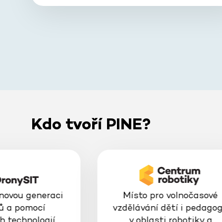
Kdo tvoří PINE?
 novou generaci
Místo pro volnočasové
ů a pomocí
vzdělávání dětí i pedago
h technologií
v oblasti robotiky a