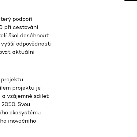
který podpoří
ů při cestování
olí škol dosáhnout
k vyšší odpovědnosti
kovat aktuální
 projektu
lem projektu je
i a vzájemně sdílet
u 2050. Svou
ního ekosystému
ího inovačního