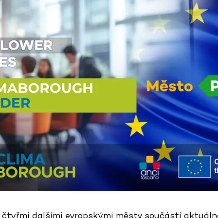
e čtyřmi dalšími evropskými městy součástí aktuál