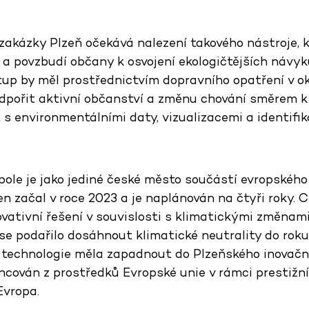
 zakázky Plzeň očekává nalezení takového nástroje, 
 a povzbudí občany k osvojení ekologičtějších návyk
tup by měl prostřednictvím dopravního opatření v ok
 podpořit aktivní občanství a změnu chování směrem 
 s environmentálními daty, vizualizacemi a identifi
le je jako jediné české město součástí evropského
ačal v roce 2023 a je naplánován na čtyři roky. Cí
ovativní řešení v souvislosti s klimatickými změnam
 se podařilo dosáhnout klimatické neutrality do rok
 technologie měla zapadnout do Plzeňského inovač
ancován z prostředků Evropské unie v rámci prestižn
Evropa.