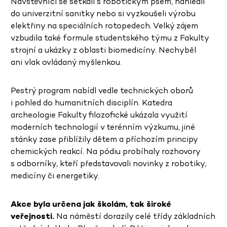
Návštěvníci se setkali s robotickým psem, nahlédli
do univerzitní sanitky nebo si vyzkoušeli výrobu
elektřiny na speciálních rotopedech. Velký zájem
vzbudila také formule studentského týmu z Fakulty
strojní a ukázky z oblasti biomedicíny. Nechyběl
ani vlak ovládaný myšlenkou.
Pestrý program nabídl vedle technických oborů
i pohled do humanitních disciplín. Katedra
archeologie Fakulty filozofické ukázala využití
moderních technologií v terénním výzkumu, jiné
stánky zase přiblížily dětem a příchozím principy
chemických reakcí. Na pódiu probíhaly rozhovory
s odborníky, kteří představovali novinky z robotiky,
medicíny či energetiky.
Akce byla určena jak školám, tak široké
veřejnosti.
Na náměstí dorazily celé třídy základních