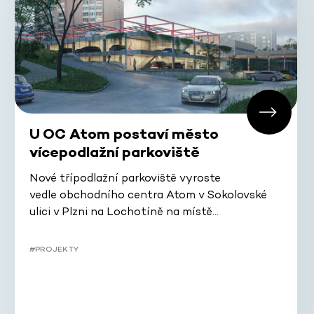
U OC Atom postaví město
vícepodlažní parkoviště
Nové třípodlažní parkoviště vyroste
vedle obchodního centra Atom v Sokolovské
ulici v Plzni na Lochotíně na místě…
#PROJEKTY