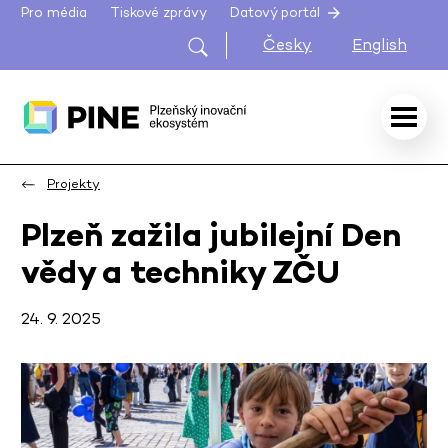
Pro média
Tiskové zprávy
Datový portál
Česky
English
Projekty
Plzeň zažila jubilejní Den
vědy a techniky ZČU
24. 9. 2025