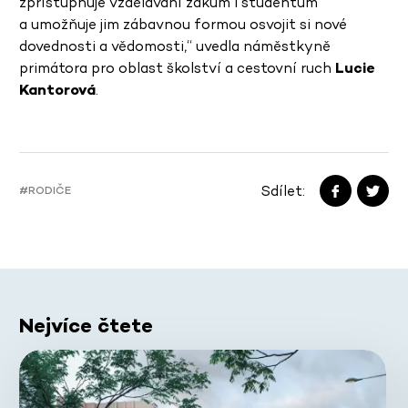
zpřístupňuje vzdělávání žákům i studentům
a umožňuje jim zábavnou formou osvojit si nové
dovednosti a vědomosti,“ uvedla náměstkyně
primátora pro oblast školství a cestovní ruch
Lucie
Kantorová
.
Sdílet:
#RODIČE
Nejvíce čtete