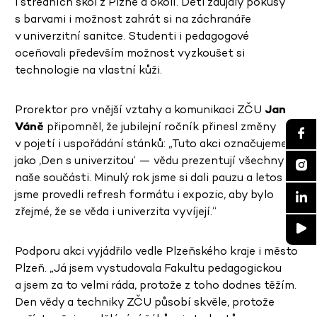
i středních škol z Plzně a okolí. Děti zaujaly pokusy
s barvami i možnost zahrát si na záchranáře
v univerzitní sanitce. Studenti i pedagogové
oceňovali především možnost vyzkoušet si
technologie na vlastní kůži.
Prorektor pro vnější vztahy a komunikaci ZČU
Jan
Váně
připomněl, že jubilejní ročník přinesl změny
v pojetí i uspořádání stánků: „Tuto akci označujeme
jako ‚Den s univerzitou‘ — vědu prezentují všechny
naše součásti. Minulý rok jsme si dali pauzu a letos
jsme provedli refresh formátu i expozic, aby bylo
zřejmé, že se věda i univerzita vyvíjejí.“
Podporu akci vyjádřilo vedle Plzeňského kraje i město
Plzeň. „Já jsem vystudovala Fakultu pedagogickou
a jsem za to velmi ráda, protože z toho dodnes těžím.
Den vědy a techniky ZČU působí skvěle, protože