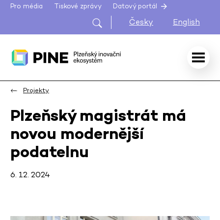
Pro média
Tiskové zprávy
Datový portál
Česky
English
Projekty
Plzeňský magistrát má
novou modernější
podatelnu
6. 12. 2024