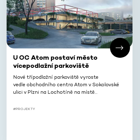
U OC Atom postaví město
vícepodlažní parkoviště
Nové třípodlažní parkoviště vyroste
vedle obchodního centra Atom v Sokolovské
ulici v Plzni na Lochotíně na místě…
#PROJEKTY