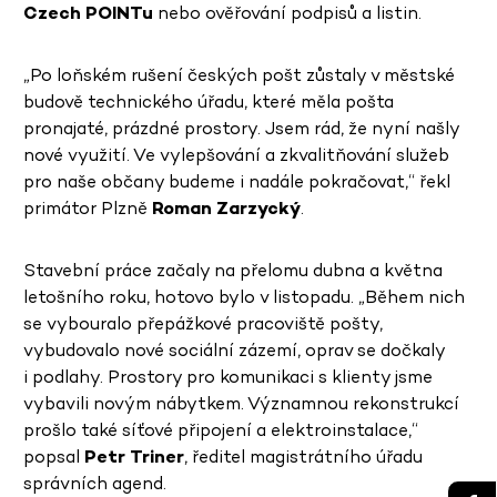
Czech POINTu
nebo ověřování podpisů a listin.
„Po loňském rušení českých pošt zůstaly v městské
budově technického úřadu, které měla pošta
pronajaté, prázdné prostory. Jsem rád, že nyní našly
nové využití. Ve vylepšování a zkvalitňování služeb
pro naše občany budeme i nadále pokračovat,“ řekl
primátor Plzně
Roman Zarzycký
.
Stavební práce začaly na přelomu dubna a května
letošního roku, hotovo bylo v listopadu. „Během nich
se vybouralo přepážkové pracoviště pošty,
vybudovalo nové sociální zázemí, oprav se dočkaly
i podlahy. Prostory pro komunikaci s klienty jsme
vybavili novým nábytkem. Významnou rekonstrukcí
prošlo také síťové připojení a elektroinstalace,“
popsal
Petr Triner
, ředitel magistrátního úřadu
správních agend.