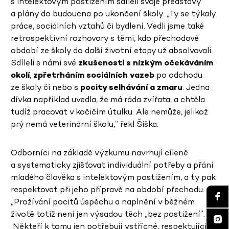
s intelektovým postižením sdíleli svoje představy
a plány do budoucna po ukončení školy. „Ty se týkaly
práce, sociálních vztahů či bydlení. Vedli jsme také
retrospektivní rozhovory s těmi, kdo přechodové
období ze školy do další životní etapy už absolvovali.
Sdíleli s námi své
zkušenosti s nízkým očekáváním
okolí
,
zpřetrháním sociálních vazeb
po odchodu
ze školy či nebo s
pocity selhávání a zmaru
. Jedna
dívka například uvedla, že má ráda zvířata, a chtěla
tudíž pracovat v kočičím útulku. Ale nemůže, jelikož
prý nemá veterinární školu,“ řekl Šiška.
Odborníci na základě výzkumu navrhují cíleně
a systematicky zjišťovat individuální potřeby a přání
mladého člověka s intelektovým postižením, a ty pak
respektovat při jeho přípravě na období přechodu.
„Prožívání pocitů úspěchu a naplnění v běžném
životě totiž není jen výsadou těch „bez postižení”.
Někteří k tomu jen potřebují vstřícné, respektující