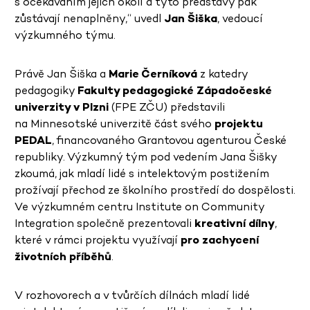
s očekáváním jejich okolí a tyto představy pak
zůstávají nenaplněny,“ uvedl
Jan Šiška
, vedoucí
výzkumného týmu.
Právě Jan Šiška a
Marie Černíková
z katedry
pedagogiky
Fakulty pedagogické Západočeské
univerzity v Plzni
(FPE ZČU) představili
na Minnesotské univerzitě část svého
projektu
PEDAL
, financovaného Grantovou agenturou České
republiky. Výzkumný tým pod vedením Jana Šišky
zkoumá, jak mladí lidé s intelektovým postižením
prožívají přechod ze školního prostředí do dospělosti.
Ve výzkumném centru Institute on Community
Integration společně prezentovali
kreativní dílny
,
které v rámci projektu využívají
pro zachycení
životních příběhů
.
V rozhovorech a v tvůrčích dílnách mladí lidé