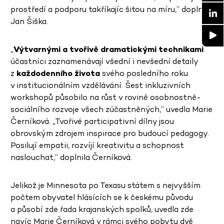
prostředí a podporu takříkajíc šitou na míru,“ doplnil
Jan Šiška.
„
Výtvarnými a tvořivě dramatickými technikami
účastníci zaznamenávají všední i nevšední detaily
z
každodenního života
svého posledního roku
v institucionálním vzdělávání. Šest inkluzivních
workshopů působilo na růst v rovině osobnostně-
sociálního rozvoje všech zúčastněných,“ uvedla Marie
Černíková. „Tvořivé participativní dílny jsou
obrovským zdrojem inspirace pro budoucí pedagogy.
Posilují empatii, rozvíjí kreativitu a schopnost
naslouchat,“ doplnila Černíková.
Jelikož je Minnesota po Texasu státem s nejvyšším
počtem obyvatel hlásících se k českému původu
a působí zde řada krajanských spolků, uvedla zde
navíc Marie Černíková v rámci svého pobytu dvě