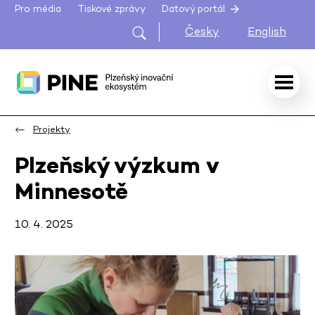
Pro média
Tiskové zprávy
Datový portál
Česky
English
Projekty
Plzeňský výzkum v
Minnesotě
10. 4. 2025