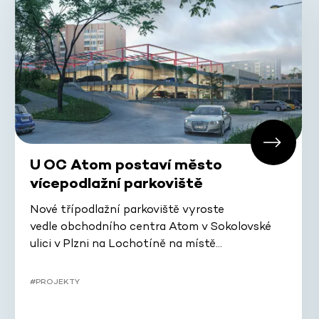
U OC Atom postaví město
vícepodlažní parkoviště
Nové třípodlažní parkoviště vyroste
vedle obchodního centra Atom v Sokolovské
ulici v Plzni na Lochotíně na místě…
#PROJEKTY