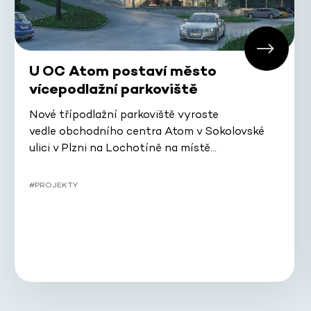
U OC Atom postaví město
vícepodlažní parkoviště
Nové třípodlažní parkoviště vyroste
vedle obchodního centra Atom v Sokolovské
ulici v Plzni na Lochotíně na místě…
#PROJEKTY