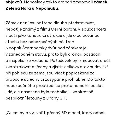
objektů
. Naposledy takto dronaři zmapovali
zámek
Zelená Hora u Nepomuku
.
Zámek není asi potřeba dlouho představovat,
neboť je známý z filmu Černí baroni. V současnosti
slouží jako turistická atrakce a jde o udržovanou
stavbu bez nebezpečných nástrah.
Naopak Šternberský dvůr pod zámkem je
v zanedbaném stavu, proto byli dronaři požádáni
o inspekci ze vzduchu. Požadavek byl zmapovat areál,
zkontrolovat střechy a zjistit celkový stav budov. Už
při pohledu ze země jsou vidět popraskané zdi,
propadlé střechy či zasypané prohlubně. Do takto
nebezpečného prostředí se proto nemohli poslat
lidé, ale nasazena byla technika – konkrétně
bezpilotní letouny z Drony SIT.
„Cílem bylo vytvořit přesný 3D model, který odhalí