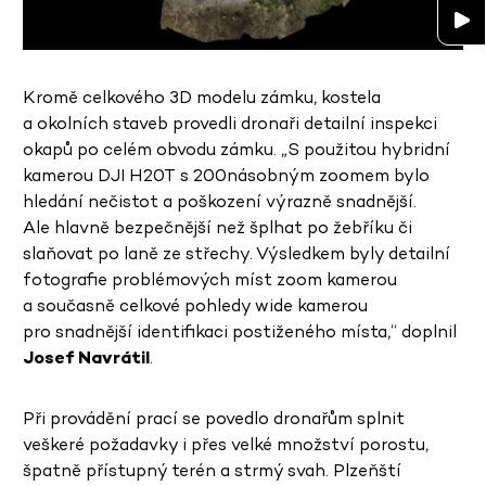
Kromě celkového 3D modelu zámku, kostela
a okolních staveb provedli dronaři detailní inspekci
okapů po celém obvodu zámku. „S použitou hybridní
kamerou DJI H20T s 200násobným zoomem bylo
hledání nečistot a poškození výrazně snadnější.
Ale hlavně bezpečnější než šplhat po žebříku či
slaňovat po laně ze střechy. Výsledkem byly detailní
fotografie problémových míst zoom kamerou
a současně celkové pohledy wide kamerou
pro snadnější identifikaci postiženého místa,“ doplnil
Josef Navrátil
.
Při provádění prací se povedlo dronařům splnit
veškeré požadavky i přes velké množství porostu,
špatně přístupný terén a strmý svah. Plzeňští