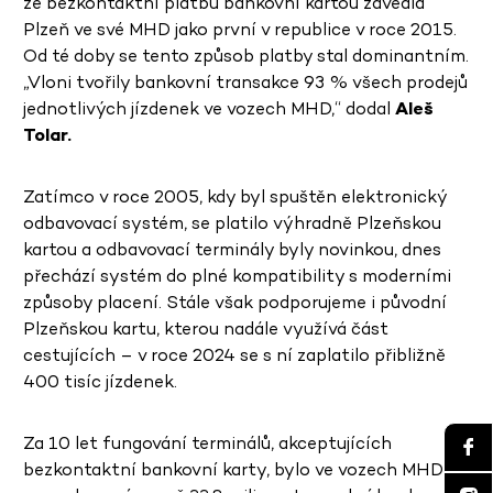
že bezkontaktní platbu bankovní kartou zavedla
Plzeň ve své MHD jako první v republice v roce 2015.
Od té doby se tento způsob platby stal dominantním.
„Vloni tvořily bankovní transakce 93 % všech prodejů
jednotlivých jízdenek ve vozech MHD,“ dodal
Aleš
Tolar.
Zatímco v roce 2005, kdy byl spuštěn elektronický
odbavovací systém, se platilo výhradně Plzeňskou
kartou a odbavovací terminály byly novinkou, dnes
přechází systém do plné kompatibility s moderními
způsoby placení. Stále však podporujeme i původní
Plzeňskou kartu, kterou nadále využívá část
cestujících – v roce 2024 se s ní zaplatilo přibližně
400 tisíc jízdenek.
Za 10 let fungování terminálů, akceptujících
bezkontaktní bankovní karty, bylo ve vozech MHD