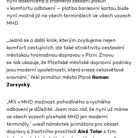
nyní dokončena a znamená zásadní posun
v komfortu odbavení – platba bankovní kartou bude
nyní možná již na všech terminálech ve všech vozech
MHD.
„Jedná se o další krok, kterým zvyšujeme nejen
komfort cestujících, ale také atraktivitu cestování
městskou hromadnou dopravou v Plzni. Znovu
se tak ukazuje, že Plzeňské městské dopravní podniky
jsou moderní společností, která snese celosvětové
srovnání,“ řekl primátor města Plzně
Roman
Zarzycký.
„Mít v MHD možnost pohodlného a rychlého
odbavení je důležité. Jsem moc rád, že nyní už máme
ve všech vozech plzeňské MHD jen moderní
terminály,“ uvedl náměstek primátora pro oblast
dopravy a životního prostředí
Aleš Tolar
s tím,