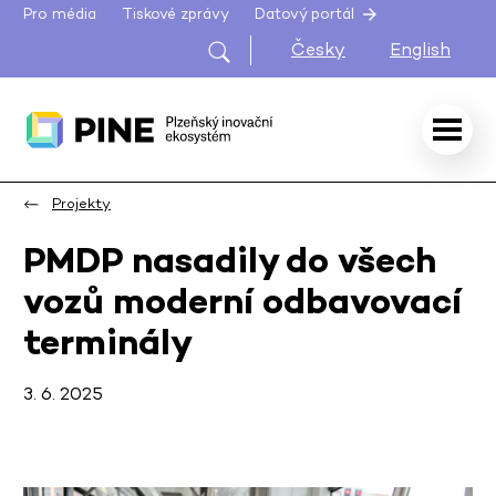
Pro média
Tiskové zprávy
Datový portál
Česky
English
Projekty
PMDP nasadily do všech
vozů moderní odbavovací
terminály
3. 6. 2025