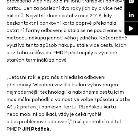
provedeno více než 33,8 milionu transakcí bankovní
kartou. Jen za poslední dva roky jich bylo více než 10
milionů. Největší zlom nastal v roce 2018, kdy
bezkontaktní bankovní karta poprvé překonala
ostatní formy odbavení a stala se nejpoužívanější
metodou nákupu jednotlivého jízdného. Každoročně
využívá tento způsob nákupu stále více cestujících
a i z tohoto důvodu PMDP přistoupily k výměně
starých terminálů za nové.
„Letošní rok je pro nás z hlediska odbavení
přelomový. Všechna vozidla budou vybavena jen
nejmodernější technologií a nabídneme cestujícím
maximální pohodlí a volnost ve volbě způsobu platby.
Ať už preferují bankovní kartu, Plzeňskou kartu
nebo mobilní aplikaci, vždy je čeká rychlé
a bezproblémové odbavení,“ říká generální ředitel
PMDP
Jiří Ptáček.