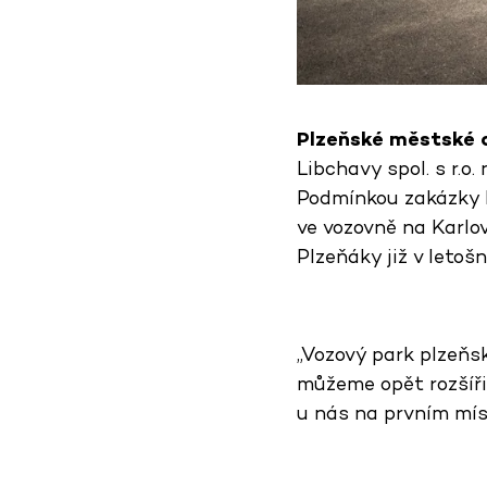
Plzeňské městské 
Libchavy spol. s r.o
Podmínkou zakázky b
ve vozovně na Karlov
Plzeňáky již v letošn
„Vozový park plzeňs
můžeme opět rozšíři
u nás na prvním mís