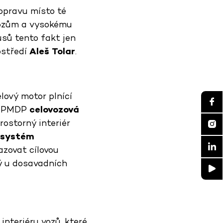
opravu místo té
 vozům a vysokému
sů tento fakt jen
ostředí
Aleš Tolar
.
lový motor plnící
du PMDP
celovozová
rostorný interiér
 systém
azovat cílovou
rý u dosavadních
interiéru vozů, které