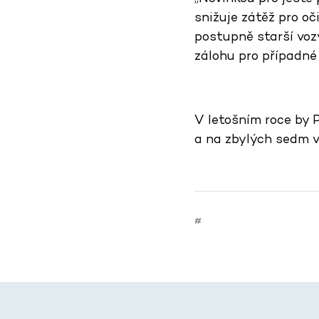
snižuje zátěž pro o
postupně starší vo
zálohu pro případné 
V letošním roce by P
a na zbylých sedm v
#