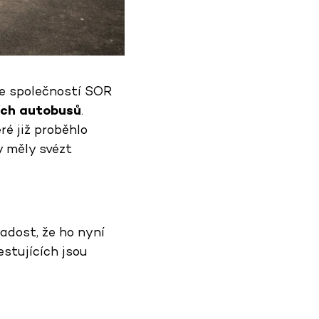
e společností SOR
ích autobusů
.
é již proběhlo
y měly svézt
adost, že ho nyní
stujících jsou