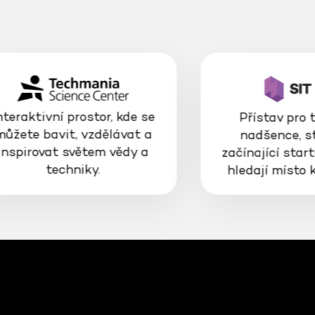
nteraktivní prostor, kde se
Přístav pro 
můžete bavit, vzdělávat a
nadšence, s
inspirovat světem vědy a
začínající start
techniky.
hledají místo 