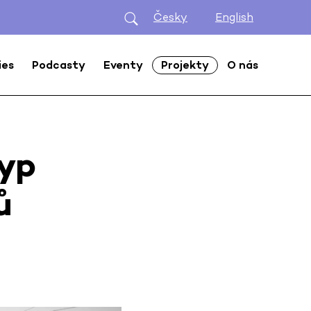
Česky
English
ies
Podcasty
Eventy
Projekty
O nás
typ
ů