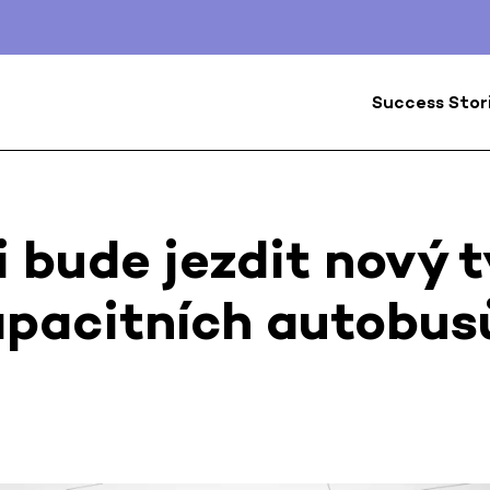
Success Stor
i bude jezdit nový 
apacitních autobus