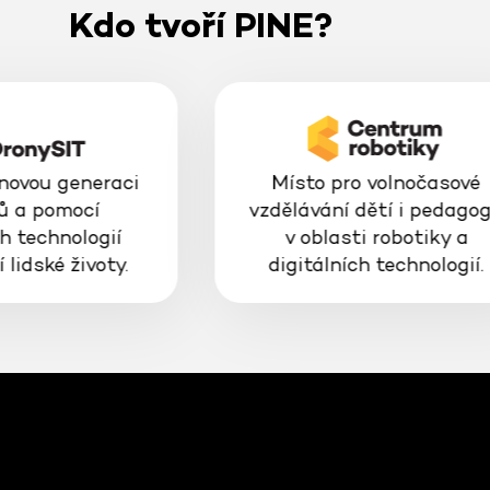
Kdo tvoří PINE?
 novou generaci
Místo pro volnočasové
ů a pomocí
vzdělávání dětí i pedago
h technologií
v oblasti robotiky a
 lidské životy.
digitálních technologií.