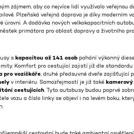
ým zájmem, aby co nejvíce lidí využívalo veřejnou d
bilové. Plzeňská veřejná doprava je díky moderním
é úrovni. A dodávka nových velkokapacitních autobu
áměstek primátora pro oblast dopravy a životního pr
busy s
kapacitou až 141 osob
pohání výkonný diese
limity. Komfort pro cestující zajistí již dle standar
a pro vozíčkáře
, druhé předsuvné dveře zajišťující p
nely
v interiéru. Samozřejmostí je již také
kamerový
tání cestujících
. Tyto autobusy budou poprvé zobr
čele vozu a číslo linky se objeví i na levém boku, kte
n.
příjemnější cestování bude také ambientní osvětlení 