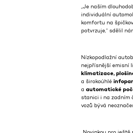
„Je naším dlouhodob
individuální automo
komfortu na špičkov
potvrzuje,“ sdělil n
Nízkopodlažní auto
nejpřísnější emisní 
klimatizace, plošin
a širokoúhlé
infopa
a
automatické počí
stanici i na zadním 
vozů bývá neoznače
„Novinkou pro ještě 