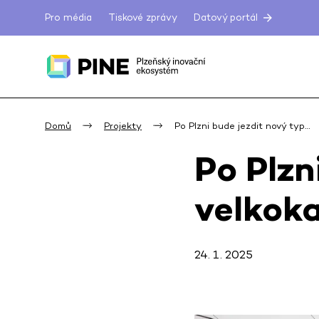
Pro média
Tiskové zprávy
Datový portál
Domů
Projekty
Po Plzni bude jezdit nový typ…
Po Plzn
velkok
24. 1. 2025