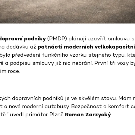
dopravní podniky
(PMDP) plánují uzavřít smlouvu s
. na dodávku až
patnácti moderních velkokapacitn
ylo předvedení funkčního vzorku stejného typu, kter
ě a podpisu smlouvy již nic nebrání. První tři vozy b
ím roce.
kých dopravních podniků je ve skvělém stavu. Mám r
t o nové moderní autobusy. Bezpečnost a komfort ce
tě,“ uvedl primátor Plzně
Roman Zarzycký
.