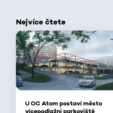
Nejvíce čtete
U OC Atom postaví město
vícepodlažní parkoviště