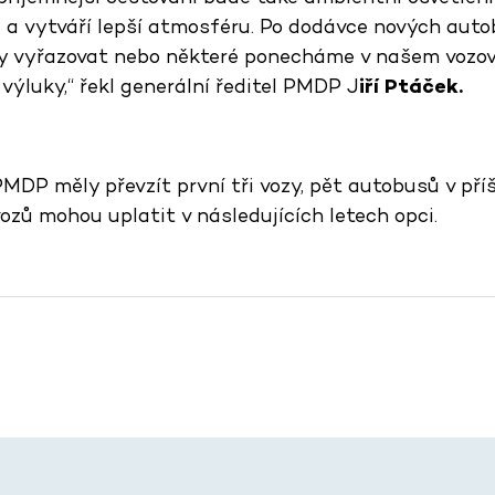
či a vytváří lepší atmosféru. Po dodávce nových au
zy vyřazovat nebo některé ponecháme v našem vozo
výluky,“ řekl generální ředitel PMDP J
iří Ptáček.
MDP měly převzít první tři vozy, pět autobusů v pří
ozů mohou uplatit v následujících letech opci.