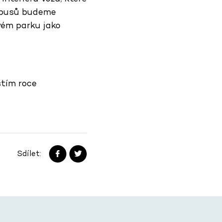
tobusů budeme
vém parku jako
štím roce
Sdílet: