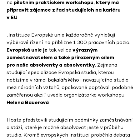
na
pilotním praktickém workshopu, který má
připravit zájemce z řad studujících na kariéru
v EU
.
„Instituce Evropské unie každoročně vyhlašují
výběrové řízení na přibližně 1 300 pracovních pozic.
Evropská unie
je
tak velice
výrazným
zaměstnavatelem a také přirozeným cílem
pro naše absolventy a absolventky
. Zejména
studující specializace Evropská studia, kterou
nabízíme v rámci bakalářského i navazujícího studia
mezinárodních vztahů, opakovaně poptávali podobně
zaměřenou akci,“ uvedla organizátorka workshopu
Helena Bauerová
.
Hosté představili studujícím podmínky zaměstnávání
a stáží, které je možné absolvovat ještě v průběhu
studia. Kromě evropských institucí proběhla debata