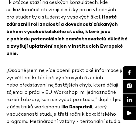
i k otázce stáží na českých konzulátech, kde
se každoročně otevírají desítky pozic vhodných
pro studenty a studentky vysokých škol.
Hosté
zdůraznili roli znalostí a dovedností získaných
během vysokoškolského studia, které jsou
z pohledu potenciálních zaměstnavatelů důležité
a zvyšují uplatnění nejen v institucích Evropské
unie.
„Osobně jsem nejvíce ocenil praktické informace jako
vysvětlení kritérií při výběrových řízeních
nebo představení nejčastějších chyb, které dělají
zájemci o práci v EU. Workshop mi jednoznačně
rozšířil obzory, kam se vydat po studiu,“ doplnil jeden
z účastníků workshopu
Ilia Rasputnii
, který
v současnosti studuje třetí ročník bakalářského
programu Mezinárodní vztahy - teritoriální studia.