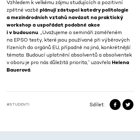
Vzhledem k velkému zájmu studujících a pozitivní
zpětné vazbě
plánují zástupci katedry politologie
a mezinárodních vztahů navázat na praktický
workshop a uspořádat podobné akce
i v budoucnu
. „Uvažujeme o semináři zaměřeném
na EPSO testy, které jsou používané při výběrových
řízeních do orgánů EU, případně na jiná, konkrétnější
témata. Budoucí uplatnění absolventů a absolventek
v oboru je pro nás důležitá priorita,“ uzavřela
Helena
Bauerová
.
Sdílet:
#STUDENTI