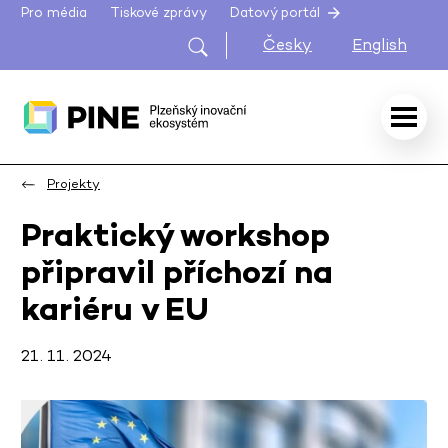
Pro média
Tiskové zprávy
Datový portál
Česky
English
Projekty
Praktický workshop
připravil příchozí na
kariéru v EU
21. 11. 2024