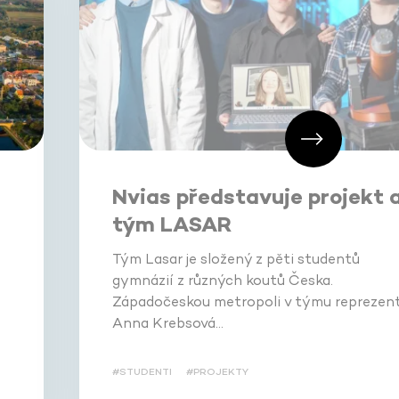
Nvias představuje projekt 
tým LASAR
Tým Lasar je složený z pěti studentů
gymnázií z různých koutů Česka.
Západočeskou metropoli v týmu reprezent
Anna Krebsová…
#STUDENTI
#PROJEKTY