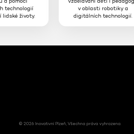
ů a pomocí
vzdělávání dětí i pedago
h technologií
v oblasti robotiky a
 lidské životy.
digitálních technologií.
© 2026 Inovativní Plzeň, Všechna práva vyhrazena.