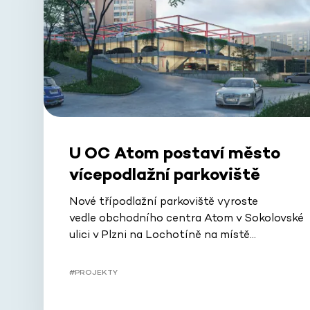
U OC Atom postaví město
vícepodlažní parkoviště
Nové třípodlažní parkoviště vyroste
vedle obchodního centra Atom v Sokolovské
ulici v Plzni na Lochotíně na místě…
#PROJEKTY