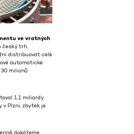
imentu ve vratných
 český trh,
žní distribuovat celé
 nové automatické
 30 milionů
oval 1,1 miliardy
 v Plzni, zbytek je
 denně dokážeme