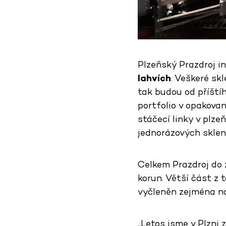
Plzeňský Prazdroj i
lahvích
. Veškeré sk
tak budou od příštíh
portfolio v opakova
stáčecí linky v plz
jednorázových sklen
Celkem Prazdroj do z
korun. Větší část z t
vyčleněn zejména na
„Letos jsme v Plzni