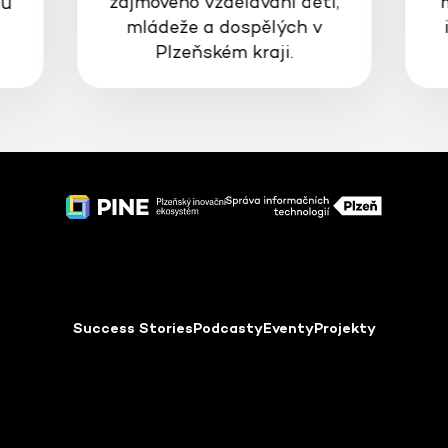
zájmového vzdělávání dětí,
gů
mládeže a dospělých v
Plzeňském kraji.
Success Stories
Podcasty
Eventy
Projekty