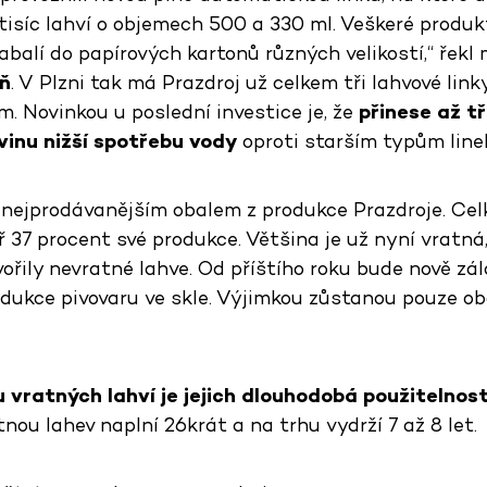
tisíc lahví o objemech 500 a 330 ml. Veškeré produk
abalí do papírových kartonů různých velikostí,“ řek
ň
. V Plzni tak má Prazdroj už celkem tři lahvové link
 Novinkou u poslední investice je, že
přinese až t
vinu nižší spotřebu vody
oproti starším typům line
 nejprodávanějším obalem z produkce Prazdroje. Cel
 37 procent své produkce. Většina je už nyní vratná
vořily nevratné lahve. Od příštího roku bude nově zá
ukce pivovaru ve skle. Výjimkou zůstanou pouze ob
vratných lahví je jejich dlouhodobá použitelnost
nou lahev naplní 26krát a na trhu vydrží 7 až 8 let.