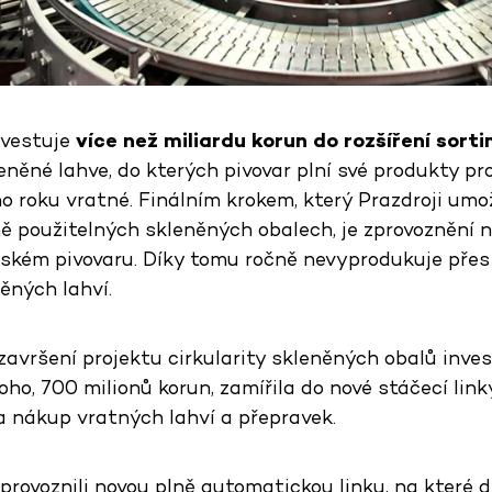
nvestuje
více než miliardu korun
do rozšíření sort
leněné lahve, do kterých pivovar plní své produkty pro
o roku vratné. Finálním krokem, který Prazdroji umo
ně použitelných skleněných obalech, je zprovoznění
eňském pivovaru. Díky tomu ročně nevyprodukuje přes
ěných lahví.
avršení projektu cirkularity skleněných obalů invest
oho, 700 milionů korun, zamířila do nové stáčecí linky
 nákup vratných lahví a přepravek.
 zprovoznili novou plně automatickou linku, na které