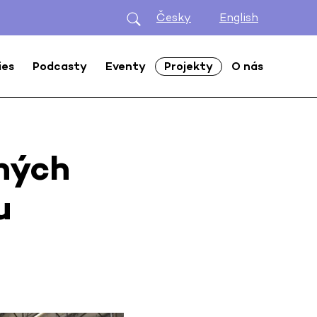
Česky
English
ies
Podcasty
Eventy
Projekty
O nás
tných
u