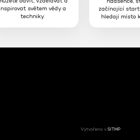
můžete bavit, vzdělávat a
nadšence, s
inspirovat světem vědy a
začínající start
techniky.
hledají místo 
Vytvořeno v
SITMP