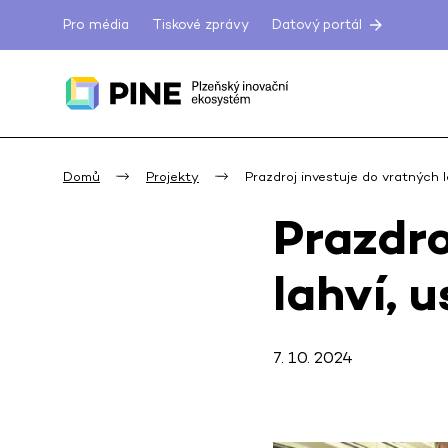
Pro média
Tiskové zprávy
Datový portál
Domů
Projekty
Prazdroj investuje do vratných l
Prazdro
lahví, 
7. 10. 2024