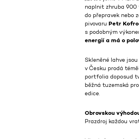
naplnit zhruba 900 
do přepravek nebo z
pivovaru
Petr Kofro
s podobným výkonem.
energií a má o polo
Skleněné lahve jsou
v Česku prodá téměř
portfolia doposud t
běžná tuzemská prod
edice.
Obrovskou výhodou 
Prazdroj každou vrat