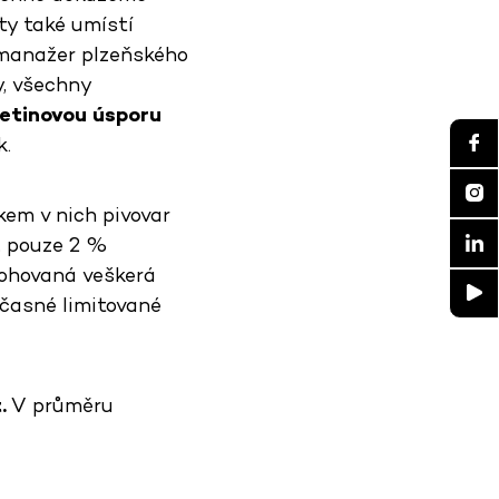
ty také umístí
l manažer plzeňského
y, všechny
řetinovou úsporu
k.
kem v nich pivovar
, pouze 2 %
lohovaná veškerá
časné limitované
.
V průměru