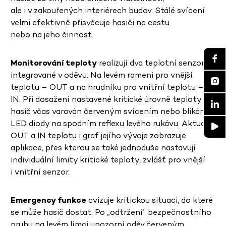
ale i v zakouřených interiérech budov. Stálé svícení
velmi efektivně přisvěcuje hasiči na cestu
nebo na jeho činnost.
Monitorování teploty
realizují dva teplotní senzory
integrované v oděvu. Na levém rameni pro vnější
teplotu – OUT a na hrudníku pro vnitřní teplotu –
IN. Při dosažení nastavené kritické úrovně teploty je
hasič včas varován červeným svícením nebo blikáním
LED diody na spodním reflexu levého rukávu. Aktuální
OUT a IN teplotu i graf jejího vývoje zobrazuje
aplikace, přes kterou se také jednoduše nastavují
individuální limity kritické teploty, zvlášť pro vnější
i vnitřní senzor.
Emergency funkce
avizuje kritickou situaci, do které
se může hasič dostat. Po „odtržení“ bezpečnostního
pruhu na levém límci upozorní oděv červeným