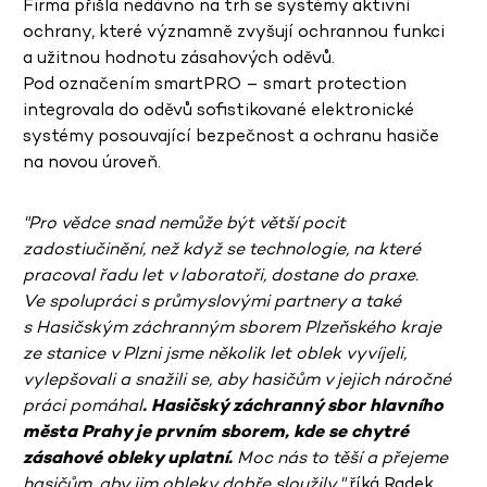
Firma přišla nedávno na trh se systémy aktivní
ochrany, které významně zvyšují ochrannou funkci
a užitnou hodnotu zásahových oděvů.
Pod označením smartPRO – smart protection
integrovala do oděvů sofistikované elektronické
systémy posouvající bezpečnost a ochranu hasiče
na novou úroveň.
"Pro vědce snad nemůže být větší pocit
zadostiučinění, než když se technologie, na které
pracoval řadu let v laboratoři, dostane do praxe.
Ve spolupráci s průmyslovými partnery a také
s Hasičským záchranným sborem Plzeňského kraje
ze stanice v Plzni jsme několik let oblek vyvíjeli,
vylepšovali a snažili se, aby hasičům v jejich náročné
práci pomáhal
. Hasičský záchranný sbor hlavního
města Prahy je prvním sborem, kde se chytré
zásahové obleky uplatní.
Moc nás to těší a přejeme
hasičům, aby jim obleky dobře sloužily,"
říká Radek