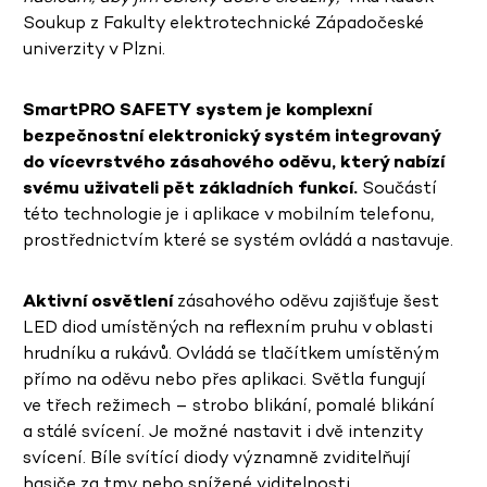
Soukup z Fakulty elektrotechnické Západočeské
univerzity v Plzni.
SmartPRO SAFETY system je komplexní
bezpečnostní elektronický systém integrovaný
do vícevrstvého zásahového oděvu, který nabízí
svému uživateli pět základních funkcí.
Součástí
této technologie je i aplikace v mobilním telefonu,
prostřednictvím které se systém ovládá a nastavuje.
Aktivní osvětlení
zásahového oděvu zajišťuje šest
LED diod umístěných na reflexním pruhu v oblasti
hrudníku a rukávů. Ovládá se tlačítkem umístěným
přímo na oděvu nebo přes aplikaci. Světla fungují
ve třech režimech – strobo blikání, pomalé blikání
a stálé svícení. Je možné nastavit i dvě intenzity
svícení. Bíle svítící diody významně zviditelňují
hasiče za tmy nebo snížené viditelnosti,