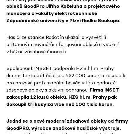
obleků GoodPro Jiřího Koželuha a projektového
manažera z Fakulty elektrotechnické
Západočeské univerzity v Plzni Radka Soukupa.
Hasiči ze stanice Radotín ukázali a vysvětlili
přítomným novinářům fungování obleků a využití
v běžné zásahové činnosti.
Společnost INSSET podpořila HZS hl. m. Prahy
darem, tentokrát částkou 432 000 korun, a zakoupila
pro pražské profesionální hasiče v této hodnotě
zásahové obleky s aktivní ochranou.
Firma INSET
zakoupila 12 kusů obleků, HZS hl. m. Prahy pak
dokoupil tři kusy za více než 100 tisíc korun.
Jedná se o nové moderní zásahové obleky od firmy
GoodPRO, výrobce značkové hasičské výstroje.