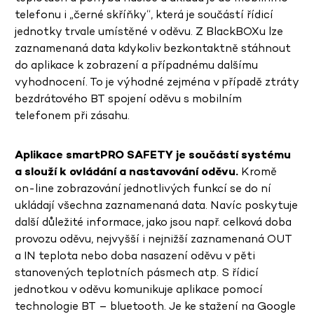
telefonu i „černé skříňky“, která je součástí řídicí
jednotky trvale umístěné v oděvu. Z BlackBOXu lze
zaznamenaná data kdykoliv bezkontaktně stáhnout
do aplikace k zobrazení a případnému dalšímu
vyhodnocení. To je výhodné zejména v případě ztráty
bezdrátového BT spojení oděvu s mobilním
telefonem při zásahu.
Aplikace smartPRO SAFETY je součástí systému
a slouží k ovládání a nastavování oděvu.
Kromě
on-line zobrazování jednotlivých funkcí se do ní
ukládají všechna zaznamenaná data. Navíc poskytuje
další důležité informace, jako jsou např. celková doba
provozu oděvu, nejvyšší i nejnižší zaznamenaná OUT
a IN teplota nebo doba nasazení oděvu v pěti
stanovených teplotních pásmech atp. S řídicí
jednotkou v oděvu komunikuje aplikace pomocí
technologie BT – bluetooth. Je ke stažení na Google