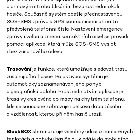
alarmovým strobo blikáním bezprostřední okolí
hasiče. Současně systém odešle přednastavenou
SOS-SMS zprávu s GPS souřadnicemi až na tři
předvolená telefonní čísla. Nastavení emergency
zprávy i volba a změna kontaktních čísel se provádí
pomocí aplikace, která může SOS-SMS vyslat
i bez zásahového oděvu.
Trasování
je funkce, která umožňuje sledovat trasu
zasahujícího hasiče. Po aktivaci systému je
automaticky zaznamenáván jeho pohyb
a geografická poloha. Prostřednictvím aplikace je
trasa vykreslována do mapy na chytrém telefonu,
kde se současně zobrazuje i celková doba zásahu
a vzdálenost, kterou při něm hasič urazil.
BlackBOX
shromažďuje všechny údaje o naměřených
teplotách a pohybu hasiče a ukládá je do mobilního