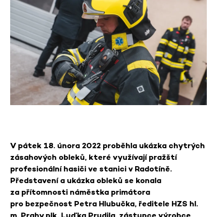
V pátek 18. února 2022 proběhla ukázka chytrých
zásahových obleků, které využívají pražští
profesionální hasiči ve stanici v Radotíně.
Představení a ukázka obleků se konala
za přítomnosti náměstka primátora
pro bezpečnost Petra Hlubučka, ředitele HZS hl.
m. Prahy plk. Luďka Prudila, zástupce výrobce