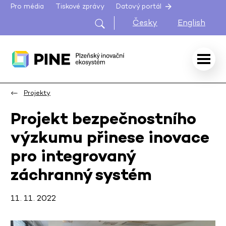
Pro média
Tiskové zprávy
Datový portál
Česky
English
Projekty
Projekt bezpečnostního
výzkumu přinese inovace
pro integrovaný
záchranný systém
11. 11. 2022