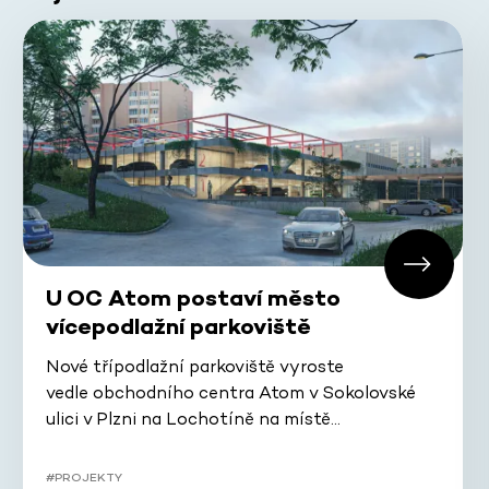
U OC Atom postaví město
vícepodlažní parkoviště
Nové třípodlažní parkoviště vyroste
vedle obchodního centra Atom v Sokolovské
ulici v Plzni na Lochotíně na místě…
#PROJEKTY