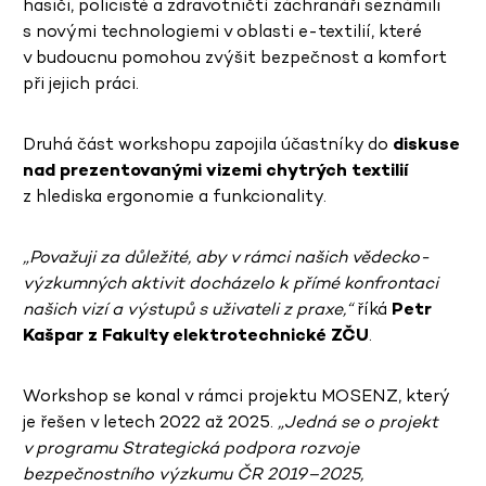
hasiči, policisté a zdravotničtí záchranáři seznámili
s novými technologiemi v oblasti e-textilií, které
v budoucnu pomohou zvýšit bezpečnost a komfort
při jejich práci.
Druhá část workshopu zapojila účastníky do
diskuse
nad prezentovanými vizemi chytrých textilií
z hlediska ergonomie a funkcionality.
„Považuji za důležité, aby v rámci našich vědecko-
výzkumných aktivit docházelo k přímé konfrontaci
našich vizí a výstupů s uživateli z praxe,“
říká
Petr
Kašpar z Fakulty elektrotechnické ZČU
.
Workshop se konal v rámci projektu MOSENZ, který
je řešen v letech 2022 až 2025.
„Jedná se o projekt
v programu Strategická podpora rozvoje
bezpečnostního výzkumu ČR 2019–2025,