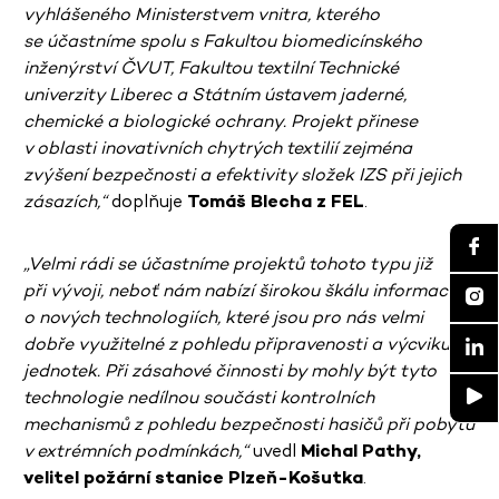
vyhlášeného Ministerstvem vnitra, kterého
se účastníme spolu s Fakultou biomedicínského
inženýrství ČVUT, Fakultou textilní Technické
univerzity Liberec a Státním ústavem jaderné,
chemické a biologické ochrany. Projekt přinese
v oblasti inovativních chytrých textilií zejména
zvýšení bezpečnosti a efektivity složek IZS při jejich
zásazích,“
doplňuje
Tomáš Blecha z FEL
.
„Velmi rádi se účastníme projektů tohoto typu již
při vývoji, neboť nám nabízí širokou škálu informací
o nových technologiích, které jsou pro nás velmi
dobře využitelné z pohledu připravenosti a výcviku
jednotek. Při zásahové činnosti by mohly být tyto
technologie nedílnou součásti kontrolních
mechanismů z pohledu bezpečnosti hasičů při pobytu
v extrémních podmínkách,“
uvedl
Michal Pathy,
velitel požární stanice Plzeň-Košutka
.