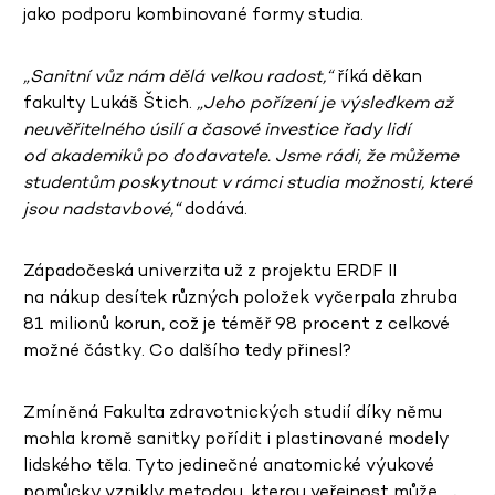
jako podporu kombinované formy studia.
„Sanitní vůz nám dělá velkou radost,“
říká děkan
fakulty Lukáš Štich.
„Jeho pořízení je výsledkem až
neuvěřitelného úsilí a časové investice řady lidí
od akademiků po dodavatele. Jsme rádi, že můžeme
studentům poskytnout v rámci studia možnosti, které
jsou nadstavbové,“
dodává.
Západočeská univerzita už z projektu ERDF II
na nákup desítek různých položek vyčerpala zhruba
81 milionů korun, což je téměř 98 procent z celkové
možné částky. Co dalšího tedy přinesl?
Zmíněná Fakulta zdravotnických studií díky němu
mohla kromě sanitky pořídit i plastinované modely
lidského těla. Tyto jedinečné anatomické výukové
pomůcky vznikly metodou, kterou veřejnost může