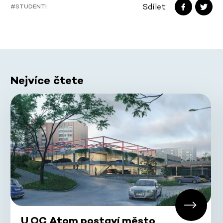
Sdílet:
#STUDENTI
Nejvíce čtete
U OC Atom postaví město