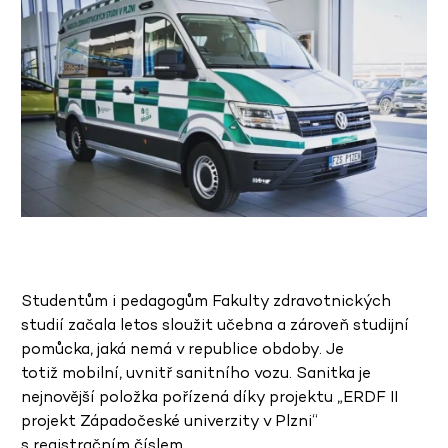
Studentům i pedagogům Fakulty zdravotnických
studií začala letos sloužit učebna a zároveň studijní
pomůcka, jaká nemá v republice obdoby. Je
totiž mobilní, uvnitř sanitního vozu. Sanitka je
nejnovější položka pořízená díky projektu „ERDF II
projekt Západočeské univerzity v Plzni“
s registračním číslem