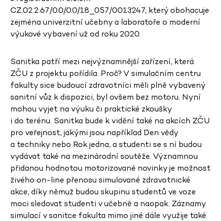
CZ.02.2.67/0.0/0.0/18_057/0013247, který obohacuje
zejména univerzitní učebny a laboratoře o moderní
výukové vybavení už od roku 2020.
Sanitka patří mezi nejvýznamnější zařízení, která
ZČU z projektu pořídila. Proč? V simulačním centru
fakulty sice budoucí zdravotníci měli plně vybavený
sanitní vůz k dispozici, byl ovšem bez motoru. Nyní
mohou vyjet na výuku či praktické zkoušky
i do terénu. Sanitka bude k vidění také na akcích ZČU
pro veřejnost, jakými jsou například Den vědy
a techniky nebo Rok jedna, a studenti se s ní budou
vydávat také na mezinárodní soutěže. Významnou
přidanou hodnotou motorizované novinky je možnost
živého on-line přenosu simulované zdravotnické
akce, díky němuž budou skupinu studentů ve voze
moci sledovat studenti v učebně a naopak. Záznamy
simulací v sanitce fakulta mimo jiné dále využije také