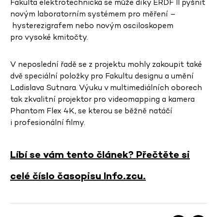
Fakulta elektrotechnická se může díky ERDF II pyšnit
novým laboratorním systémem pro měření –
hysterezigrafem nebo novým osciloskopem
pro vysoké kmitočty.
V neposlední řadě se z projektu mohly zakoupit také
dvě speciální položky pro Fakultu designu a umění
Ladislava Sutnara. Výuku v multimediálních oborech
tak zkvalitní projektor pro videomapping a kamera
Phantom Flex 4K, se kterou se běžně natáčí
i profesionální filmy.
Líbí se vám tento článek? Přečtěte si
celé číslo časopisu Info.zcu.