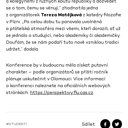
a kolegyněmi z různých koutů republiky a dozvědět
se o tom, čemu se věnují,
“ zhodnotila jedna
z organizátorek
Tereza Matějková
z katedry filozofie
v Plzni. „Po celou dobu tu panovala uvolněná
a přátelská atmosféra mezi všemi, kteří dorazili, ať už
se jednalo o studující, nebo akademiky či akademičky.
Doufám, že se nám podaří tuto nově vzniklou tradici
udržet,“ dodala.
Konference by v budoucnu měla získat putovní
charakter – podle organizátorů se příští ročník
plánuje uskutečnit v Olomouci.
Více informací
o konferenci naleznete na oficiálních webových
stránkách:
https://perspektivy.flu.cas.cz
.
Sdílet:
#STUDENTI