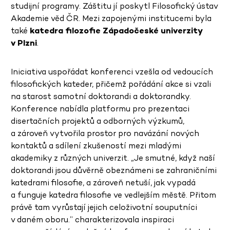
studijní programy.
Záštitu jí poskytl Filosofický ústav
Akademie věd ČR. Mezi zapojenými institucemi byla
také
katedra filozofie Západočeské univerzity
v Plzni
.
Iniciativa uspořádat konferenci vzešla od vedoucích
filosofických kateder, přičemž pořádání akce si vzali
na starost samotní doktorandi a doktorandky.
Konference nabídla platformu pro prezentaci
disertačních projektů a odborných výzkumů,
a zároveň vytvořila prostor pro navázání nových
kontaktů a sdílení zkušeností mezi mladými
akademiky z různých univerzit.
„Je smutné, když naší
doktorandi jsou důvěrně obeznámeni se zahraničními
katedrami filosofie, a zároveň netuší, jak vypadá
a funguje katedra filosofie ve vedlejším městě. Přitom
právě tam vyrůstají jejich celoživotní souputníci
v daném oboru.“
charakterizovala inspiraci