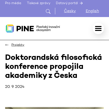
Pro média
Tiskové zprávy
Datový portál
Česky
English
Projekty
Doktorandská filosofická
konference propojila
akademiky z Česka
20. 9. 2024