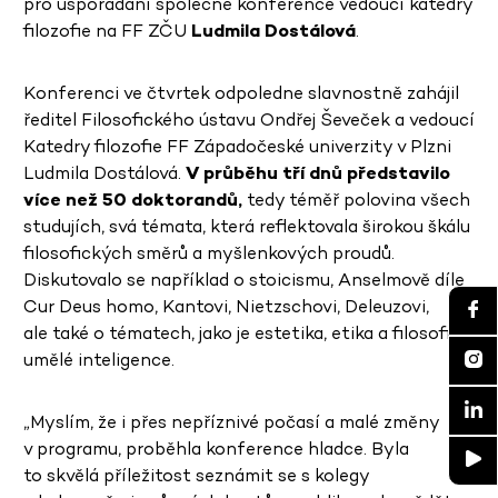
pro uspořádání společné konference vedoucí katedry
filozofie na FF ZČU
Ludmila Dostálová
.
Konferenci ve čtvrtek odpoledne slavnostně zahájil
ředitel Filosofického ústavu Ondřej Ševeček a vedoucí
Katedry filozofie FF Západočeské univerzity v Plzni
Ludmila Dostálová.
V průběhu tří dnů představilo
více než 50 doktorandů,
tedy téměř polovina všech
studujích, svá témata, která reflektovala širokou škálu
filosofických směrů a myšlenkových proudů.
Diskutovalo se například o stoicismu, Anselmově díle
Cur Deus homo, Kantovi, Nietzschovi, Deleuzovi,
ale také o tématech, jako je estetika, etika a filosofie
umělé inteligence.
„Myslím, že i přes nepříznivé počasí a malé změny
v programu, proběhla konference hladce. Byla
to skvělá příležitost seznámit se s kolegy