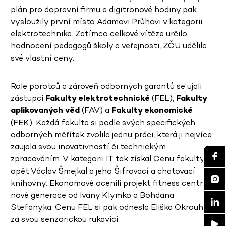
plán pro dopravní firmu a digitronové hodiny pak
vysloužily první místo Adamovi Průhovi v kategorii
elektrotechnika. Zatímco celkové vítěze určilo
hodnocení pedagogů školy a veřejnosti, ZČU udělila
své vlastní ceny.
Role porotců a zároveň odborných garantů se ujali
zástupci
Fakulty elektrotechnické
(FEL),
Fakulty
aplikovaných věd
(FAV) a
Fakulty ekonomické
(FEK). Každá fakulta si podle svých specifických
odborných měřítek zvolila jednu práci, která ji nejvíce
zaujala svou inovativností či technickým
zpracováním. V kategorii IT tak získal Cenu fakulty
opět Václav Šmejkal a jeho Šifrovací a chatovací
knihovny. Ekonomové ocenili projekt fitness centra
nové generace od Ivany Klymko a Bohdana
Stefanyka. Cenu FEL si pak odnesla Eliška Okrouhlá
za svou senzorickou rukavici.