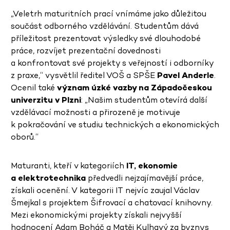
„Veletrh maturitních prací vnímáme jako důležitou
součást odborného vzdělávání. Studentům dává
příležitost prezentovat výsledky své dlouhodobé
práce, rozvíjet prezentační dovednosti
a konfrontovat své projekty s veřejností i odborníky
z praxe,“ vysvětlil ředitel VOŠ a SPŠE
Pavel Anderle
.
Ocenil také
význam úzké vazby na Západočeskou
univerzitu v Plzni
: „Našim studentům otevírá další
vzdělávací možnosti a přirozeně je motivuje
k pokračování ve studiu technických a ekonomických
oborů.“
Maturanti, kteří v kategoriích
IT, ekonomie
a elektrotechnika
předvedli nejzajímavější práce,
získali ocenění. V kategorii IT nejvíc zaujal Václav
Šmejkal s projektem Šifrovací a chatovací knihovny.
Mezi ekonomickými projekty získali nejvyšší
hodnocení Adam Boháč a Matěj Kulhavý za byznys