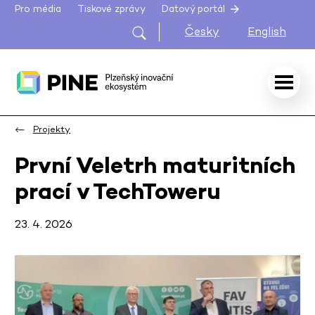
Pro média
Tiskové zprávy
Datový portál
Česky
English
Projekty
První Veletrh maturitních
prací v TechToweru
23. 4. 2026