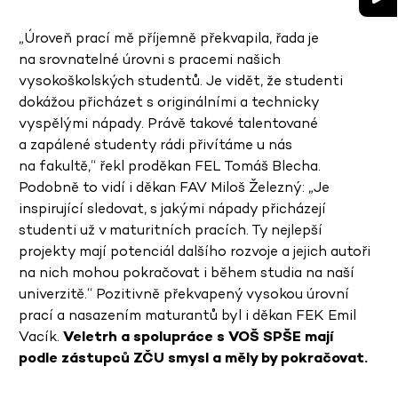
„Úroveň prací mě příjemně překvapila, řada je
na srovnatelné úrovni s pracemi našich
vysokoškolských studentů. Je vidět, že studenti
dokážou přicházet s originálními a technicky
vyspělými nápady. Právě takové talentované
a zapálené studenty rádi přivítáme u nás
na fakultě,“ řekl proděkan FEL Tomáš Blecha.
Podobně to vidí i děkan FAV Miloš Železný: „Je
inspirující sledovat, s jakými nápady přicházejí
studenti už v maturitních pracích. Ty nejlepší
projekty mají potenciál dalšího rozvoje a jejich autoři
na nich mohou pokračovat i během studia na naší
univerzitě.“ Pozitivně překvapený vysokou úrovní
prací a nasazením maturantů byl i děkan FEK Emil
Vacík.
Veletrh a spolupráce s VOŠ SPŠE mají
podle zástupců ZČU smysl a měly by pokračovat.