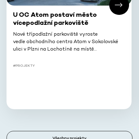
U OC Atom postaví město
vícepodlažní parkoviště
Nové třípodlažní parkoviště vyroste
vedle obchodního centra Atom v Sokolovské
ulici v Plzni na Lochotíně na místě…
#PROJEKTY
Všechny projekty