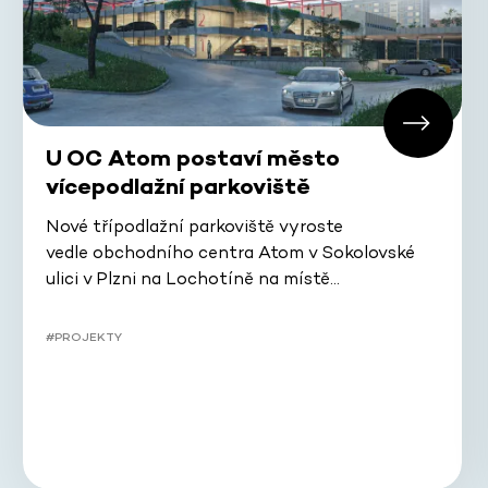
U OC Atom postaví město
vícepodlažní parkoviště
Nové třípodlažní parkoviště vyroste
vedle obchodního centra Atom v Sokolovské
ulici v Plzni na Lochotíně na místě…
#PROJEKTY