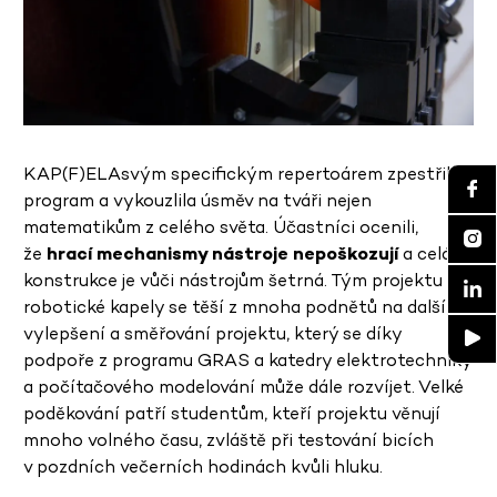
KAP(F)ELAsvým specifickým repertoárem zpestřila
program a vykouzlila úsměv na tváři nejen
matematikům z celého světa. Účastníci ocenili,
že
hrací mechanismy nástroje nepoškozují
a celá
konstrukce je vůči nástrojům šetrná. Tým projektu
robotické kapely se těší z mnoha podnětů na další
vylepšení a směřování projektu, který se díky
podpoře z programu GRAS a katedry elektrotechniky
a počítačového modelování může dále rozvíjet. Velké
poděkování patří studentům, kteří projektu věnují
mnoho volného času, zvláště při testování bicích
v pozdních večerních hodinách kvůli hluku.