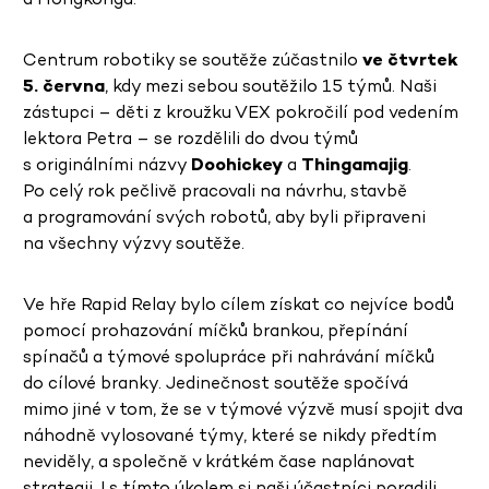
Centrum robotiky se soutěže zúčastnilo
ve čtvrtek
5. června
, kdy mezi sebou soutěžilo 15 týmů. Naši
zástupci – děti z kroužku VEX pokročilí pod vedením
lektora Petra – se rozdělili do dvou týmů
s originálními názvy
Doohickey
a
Thingamajig
.
Po celý rok pečlivě pracovali na návrhu, stavbě
a programování svých robotů, aby byli připraveni
na všechny výzvy soutěže.
Ve hře Rapid Relay bylo cílem získat co nejvíce bodů
pomocí prohazování míčků brankou, přepínání
spínačů a týmové spolupráce při nahrávání míčků
do cílové branky. Jedinečnost soutěže spočívá
mimo jiné v tom, že se v týmové výzvě musí spojit dva
náhodně vylosované týmy, které se nikdy předtím
neviděly, a společně v krátkém čase naplánovat
strategii. I s tímto úkolem si naši účastníci poradili