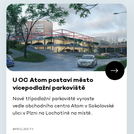
U OC Atom postaví město
vícepodlažní parkoviště
Nové třípodlažní parkoviště vyroste
vedle obchodního centra Atom v Sokolovské
ulici v Plzni na Lochotíně na místě…
#PROJEKTY