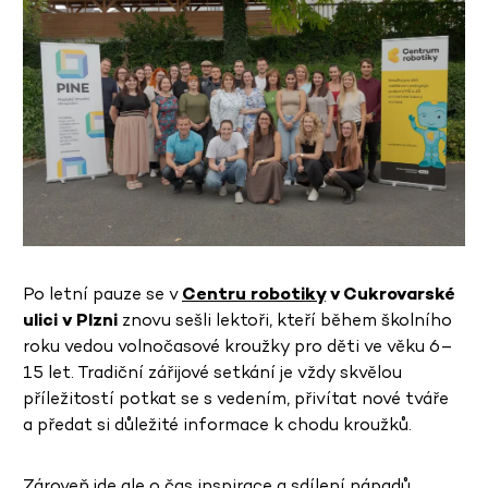
Po letní pauze se v
Centru robotiky
v Cukrovarské
ulici v Plzni
znovu sešli lektoři, kteří během školního
roku vedou volnočasové kroužky pro děti ve věku 6–
15 let. Tradiční zářijové setkání je vždy skvělou
příležitostí potkat se s vedením, přivítat nové tváře
a předat si důležité informace k chodu kroužků.
Zároveň jde ale o čas inspirace a sdílení nápadů.