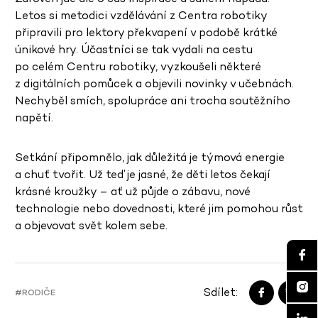
Letos si metodici vzdělávání z Centra robotiky
připravili pro lektory překvapení v podobě krátké
únikové hry. Účastníci se tak vydali na cestu
po celém Centru robotiky, vyzkoušeli některé
z digitálních pomůcek a objevili novinky v učebnách.
Nechyběl smích, spolupráce ani trocha soutěžního
napětí.
Setkání připomnělo, jak důležitá je týmová energie
a chuť tvořit. Už teď je jasné, že děti letos čekají
krásné kroužky – ať už půjde o zábavu, nové
technologie nebo dovednosti, které jim pomohou růst
a objevovat svět kolem sebe.
Sdílet:
#RODIČE