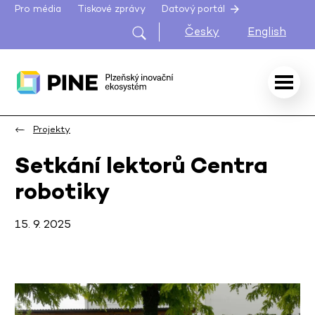
Pro média
Tiskové zprávy
Datový portál
Česky
English
Projekty
Setkání lektorů Centra
robotiky
15. 9. 2025