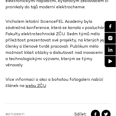
elektronickými náplastmi, kytarovým zesilovačem či
pronikaly do tajů moderní elektrochemie.
Vrcholem letošní ScienceFEL Academy byla
závěrečná konference, která se konala v posluchárně
Fakulty elektrotechnické ZČU. Sedm týmů mělo
příležitost prezentovat své projekty, na kterých jejich
členky a členové tvrdě pracovali. Publikum mělo
možnost klást otázky a diskutovat nad inovacemi
a technologickými výzvami, kterým se týmy
věnovaly.
Více informací o akci a bohatou fotogalerii nabízí
článek na
webu ZČU
.
Sdílet:
#STUDENTI