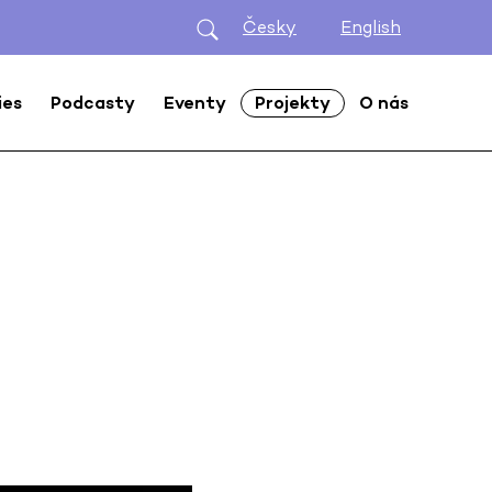
Česky
English
ies
Podcasty
Eventy
Projekty
O nás