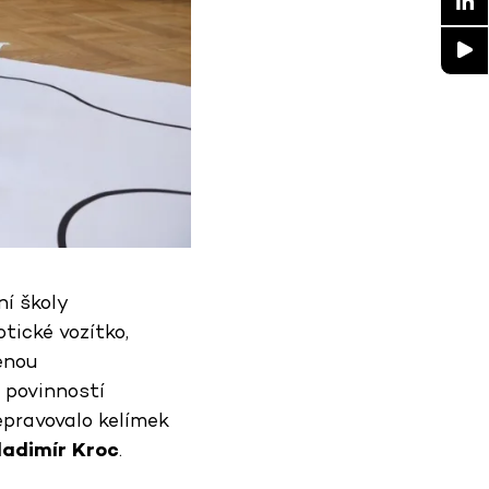
í školy
tické vozítko,
enou
 povinností
řepravovalo kelímek
ladimír Kroc
.