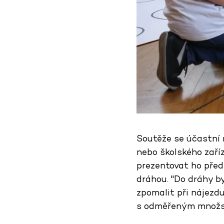
Soutěže se účastní 
nebo školského zaří
prezentovat ho před
dráhou. "Do dráhy b
zpomalit při nájezdu
s odměřeným množstv