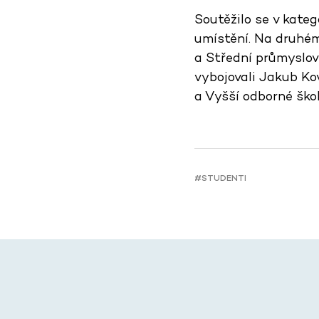
Soutěžilo se v katego
umístění. Na druhém
a Střední průmyslové
vybojovali Jakub Ko
a Vyšší odborné ško
#STUDENTI