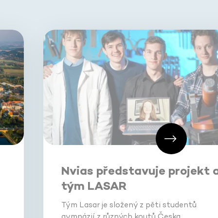
Nvias představuje projekt 
tým LASAR
Tým Lasar je složený z pěti studentů
gymnázií z různých koutů Česka.