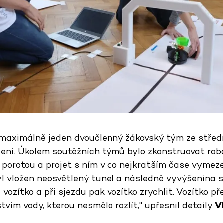
maximálně jeden dvoučlenný žákovský tým ze středn
zení. Úkolem soutěžních týmů bylo zkonstruovat robo
 porotou a projet s ním v co nejkratším čase vymez
yl vložen neosvětlený tunel a následně vyvýšenina s
 vozítko a při sjezdu pak vozítko zrychlit. Vozítko p
ím vody, kterou nesmělo rozlít," upřesnil detaily
V