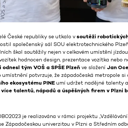
lé České republiky se utkalo v
soutěži robotických
hostil společenský sál SOU elektrotechnického Plze
ích škol soutěžily nejen v celkovém umístění jízdou
h vozítek hodnocen design, prezentace vozítka nebo ne
si odnesl tým VOŠ a SPŠE Plzeň
ve složení
Jan Oce
ho umístnění potvrzuje, že západočeská metropole si 
ního ekosystému PINE
umí udržet nadějné talenty a 
více talentů, nápadů a úspěšných firem v Plzni b
BO2023 je realizována v rámci projektu „Vzdělávání
i se Západočeskou univerzitou v Plzni a Středním od