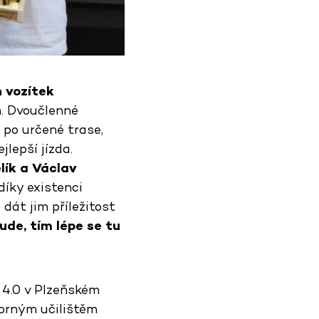
 vozítek
ň. Dvoučlenné
 po určené trase,
jlepší jízda.
lík a Václav
díky existenci
dát jim příležitost
ude, tím lépe se tu
 4.0 v Plzeňském
borným učilištěm