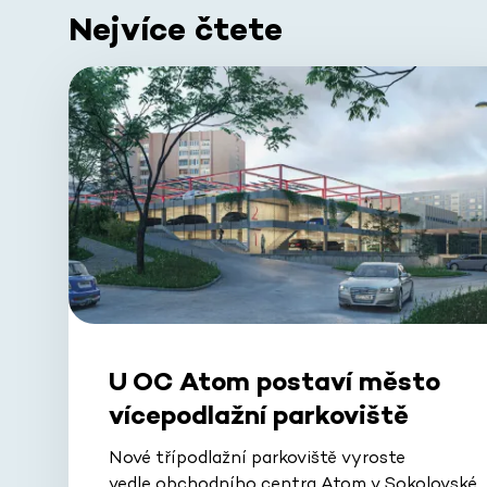
Nejvíce čtete
U OC Atom postaví město
vícepodlažní parkoviště
Nové třípodlažní parkoviště vyroste
vedle obchodního centra Atom v Sokolovské