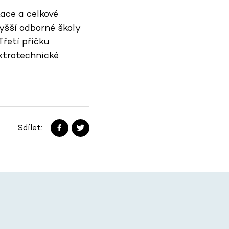
tace a celkové
yšší odborné školy
Třetí příčku
ktrotechnické
Sdílet: