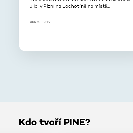
ulici v Plzni na Lochotíně na místě…
#PROJEKTY
Kdo tvoří PINE?