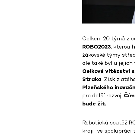
Celkem 20 týmů z ce
ROBO2023
, kterou 
žákovské týmy středn
ale také byl u jejic
Celkové vítězství 
Straka
. Zisk zlaté
Plzeňského inovač
pro další rozvoj.
Čím 
bude žít.
Robotická soutěž RO
kraji“ ve spoluprác