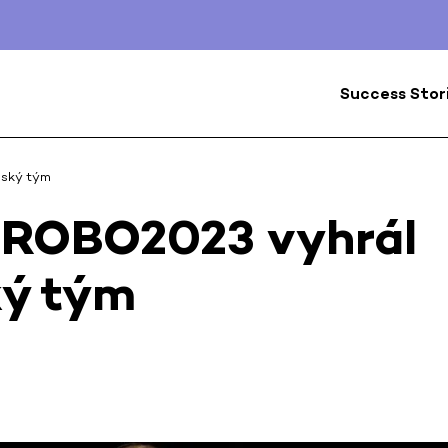
Success Stor
ňský tým
 ROBO2023 vyhrál
ký tým