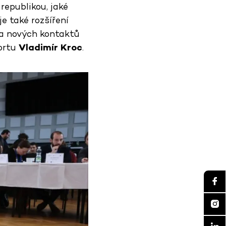
republikou, jaké
e také rozšíření
y a nových kontaktů
portu
Vladimír Kroc
.