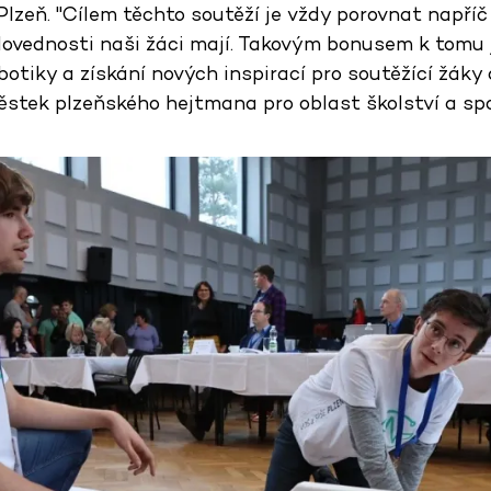
lzeň. "Cílem těchto soutěží je vždy porovnat napříč 
dovednosti naši žáci mají. Takovým bonusem k tomu j
obotiky a získání nových inspirací pro soutěžící žák
ěstek plzeňského hejtmana pro oblast školství a s