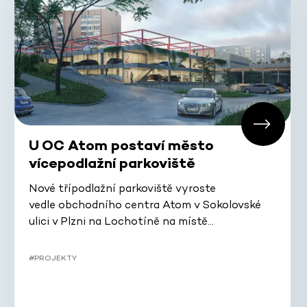
U OC Atom postaví město
vícepodlažní parkoviště
Nové třípodlažní parkoviště vyroste
vedle obchodního centra Atom v Sokolovské
ulici v Plzni na Lochotíně na místě…
#PROJEKTY