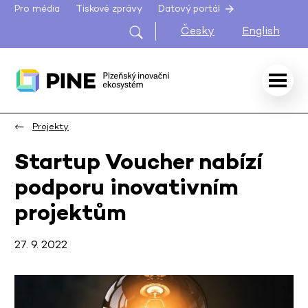
Pro média
Tiskové zprávy
Datový portál
Česky
English
Projekty
Startup Voucher nabízí
podporu inovativním
projektům
27. 9. 2022