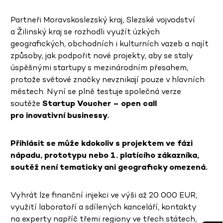
Partneři Moravskoslezský kraj, Slezské vojvodství
a Žilinský kraj se rozhodli využít úzkých
geografických, obchodních i kulturních vazeb a najít
způsoby, jak podpořit nové projekty, aby se staly
úspěšnými startupy s mezinárodním přesahem,
protože světové značky nevznikají pouze v hlavních
městech. Nyní se plně testuje společná verze
soutěže
Startup Voucher – open call
pro inovativní businessy.
Přihlásit se může kdokoliv s projektem ve fázi
nápadu, prototypu nebo 1. platícího zákazníka,
soutěž není tematicky ani geograficky omezená.
Vyhrát lze finanční injekci ve výši až 20 000 EUR,
využití laboratoří a sdílených kanceláří, kontakty
na experty napříč třemi regiony ve třech státech,