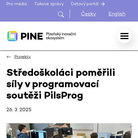
Pro média
Tiskové zprávy
Datový portál
Česky
English
Projekty
Středoškoláci poměřili
síly v programovací
soutěži PilsProg
26. 3. 2025