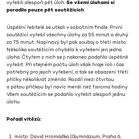
vyřešili alespoň pět úloh.
Se všemi úlohami si
poradilo pouze pět soutěžících
.
Úspěšní řešitelé se utkali v sobotním finále. První
soutěžící vyřešil všechny úlohy za 55 minut a druhý
za 75 minut. Napínavý byl pak souboj o třetí místo.
Několika soutěžícím chyběla k vyřešení jen jedna
úloha. Čtyřem z nich se ji nakonec podařilo úspěšně
vyřešit. Při stejném počtu úloh však hraje roli i čas
potřebný pro jejich vyřešení, a tak se obsazení třetí
příčky několikrát změnilo. Rozdíl mezi čtvrtou
a pátou příčkou byl navíc menší než tisícina hodiny.
Všem soutěžícím se podařilo vyřešit alespoň jednu
úlohu.
Pořadí vítězů:
1. místo: David Hromádka (Gymnázium, Praha 6,