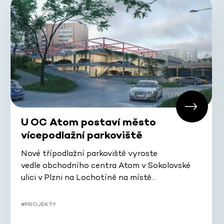
U OC Atom postaví město
vícepodlažní parkoviště
Nové třípodlažní parkoviště vyroste
vedle obchodního centra Atom v Sokolovské
ulici v Plzni na Lochotíně na místě…
#PROJEKTY