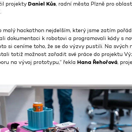
žil projekty
Daniel Kůs
, radní města Plzně pro oblas
.
 malý hackathon nejdelším, který jsme zatím pořádal
ali dokumentaci k robotovi a programovali kódy s no
oto si ceníme toho, že se do výzvy pustili. Na svýc
tali totiž možnost zařadit své práce do projektu Vý
poru na vývoj prototypu,“ řekla
Hana Řehořová
, pro