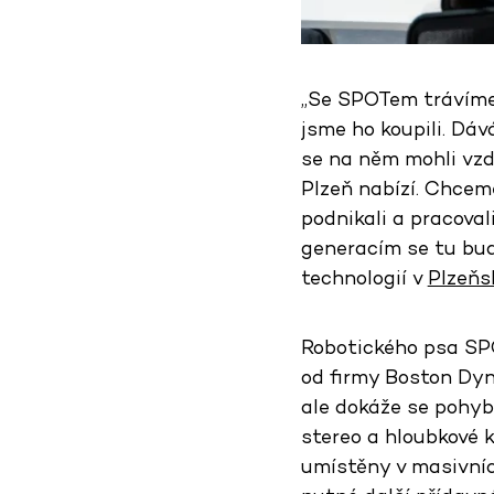
„Se SPOTem trávíme 
jsme ho koupili. Dá
se na něm mohli vzd
Plzeň nabízí. Chceme
podnikali a pracoval
generacím se tu bud
technologií v
Plzeňs
Robotického psa SPO
od firmy Boston Dyn
ale dokáže se pohyb
stereo a hloubkové k
umístěny v masivních