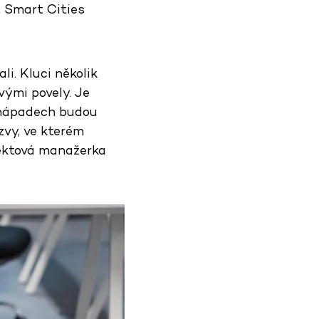
t Smart Cities
i. Kluci několik
vými povely. Je
h nápadech budou
zvy, ve kterém
jektová manažerka