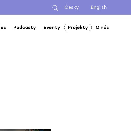
Česky
English
ies
Podcasty
Eventy
Projekty
O nás