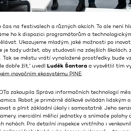
čas na festivalech a různých akcích. To ale není hl
váme ho k dispozici programátorům a technologick
ělávat. Ukazujeme mladým, jaké možnosti po inovati
 je tady udržet, aby studovali na zdejších školách, za
i. Tak se městu vrátí vynaložené prostředky, bude v
e dobře žít,“ uvedl
Luděk Šantora
a vysvětlil tím v
kém inovačním ekosystému PINE
.
Ta zakoupila Správa informačních technologií měst
amics. Robot je primárně dálkově ovládán lidským 
ovat a plnit základní úkoly i samostatně. Jeho senz
amery, inerciální měřicí jednotky a snímače polohy a 
 nohách. Pro detailní inspekce vnitřního i venkovní