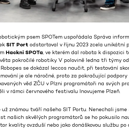
robotickým psem SPOTem uspořádala Správa informa
sek
SIT Port
odstartoval v říjnu 2023 zcela unikátní 
em
Hackni SPOTa
, ve kterém dal robota k dispozici t
věta pokročilé robotiky. V polovině ledna tři týmy o
Robopes se dokázal leccos naučit, při testování sko
amování je ale náročné, proto za pokračující podpory
ikovaných věd ZČU v Plzni programátoři na svých pro
ěli v rámci červnového festivalu Inovujeme Plzeň.
e už známou tváří našeho SIT Portu. Nenechali jsme 
est našich skvělých programátorů se ho pokusilo nau
ktor kvality ovzduší nebo jako donáškovou službu po