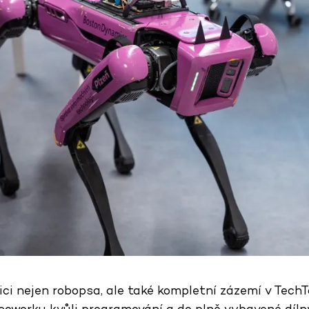
ici nejen robopsa, ale také kompletní zázemí v TechT
coworku kvůli programování a do plně vybavené dílny