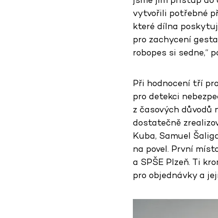
vytvořili potřebné p
které dílna poskytuj
pro zachycení gesta
robopes si sedne,“ 
Při hodnocení tří p
pro detekci nebezpeč
z časových důvodů 
dostatečně zrealizov
Kuba, Samuel Šaliga
na povel. První míst
a SPŠE Plzeň. Ti kro
pro objednávky a jej