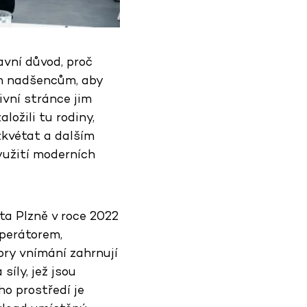
avní důvod, proč
ým nadšencům, aby
vní stránce jim
ložili tu rodiny,
zkvétat a dalším
yužití moderních
a Plzně v roce 2022
operátorem,
ory vnímání zahrnují
síly, jež jsou
ho prostředí je