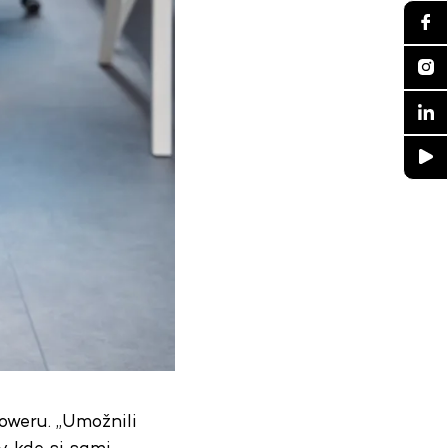
oweru. „Umožnili
, kde si sami