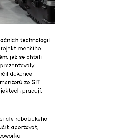
čních technologií
projekt menšího
ěm, jež se chtěli
dprezentovaly
nčil dokonce
 mentorů ze SIT
jektech pracují.
si ale robotického
čit aportovat,
 coworku