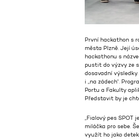
První hackathon s 
města Plzně. Její ú
hackathonu s názv
pustit do výzvy ze s
dosavadní výsledky. 
i „na zádech“. Progr
Portu a Fakulty apl
Představit by je cht
„Fialový pes SPOT j
miláčka pro sebe. Š
využít ho jako dete