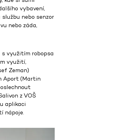
dalšího vybavení,
u službu nebo senzor
avu nebo záda,
d s využitím robopsa
m využití,
sef Zeman)
m Aport (Martin
poslechnout
 Salivon z VOŠ
u aplikaci
í nápoje.