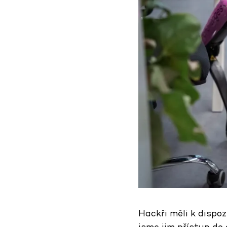
Hackři měli k dispoz
jsme jim přístup do 