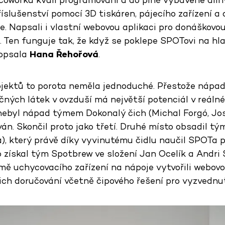
říslušenství pomocí 3D tiskáren, pájecího zařízení a 
e. Napsali i vlastní webovou aplikaci pro donáškovo
. Ten funguje tak, že když se poklepe SPOTovi na hl
popsala
Hana Řehořová
.
rojektů to porota neměla jednoduché. Přestože nápa
ných látek v ovzduší má největší potenciál v reálné
nebyl nápad týmem Dokonalý čich (Michal Forgó, Jo
án. Skončil proto jako třetí. Druhé místo obsadil tý
), který právě díky vyvinutému čidlu naučil SPOTa 
o získal tým Spotbrew ve složení Jan Ocelík a Andri
mě uchycovacího zařízení na nápoje vytvořili webovo
ich doručování včetně čipového řešení pro vyzvednut