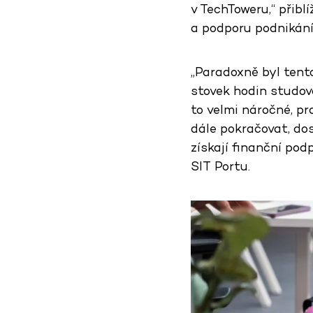
v TechToweru,“ přiblí
a podporu podnikání
„Paradoxně byl tento
stovek hodin studov
to velmi náročné, pr
dále pokračovat, dos
získají finanční pod
SIT Portu.