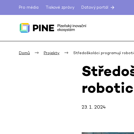
Pro média
Tiskové zprávy
Datový portál
Domů
Projekty
Středoškoláci programují robot
Středoš
roboti
23. 1. 2024