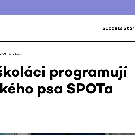
Success Stor
ického psa…
koláci programují
ckého psa SPOTa