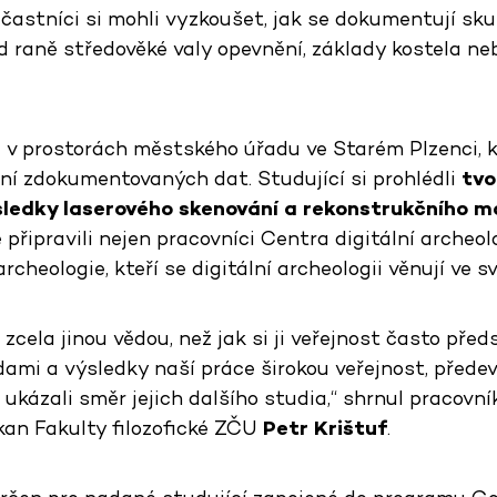
Účastníci si mohli vyzkoušet, jak se dokumentují sk
 raně středověké valy opevnění, základy kostela neb
a v prostorách městského úřadu ve Starém Plzenci, 
ání zdokumentovaných dat. Studující si prohlédli
tvo
sledky laserového skenování a rekonstrukčního m
 připravili nejen pracovníci Centra digitální archeolo
rcheologie, kteří se digitální archeologii věnují ve
zcela jinou vědou, než jak si ji veřejnost často před
mi a výsledky naší práce širokou veřejnost, předevš
ukázali směr jejich dalšího studia,“ shrnul pracovní
kan Fakulty filozofické ZČU
Petr Krištuf
.