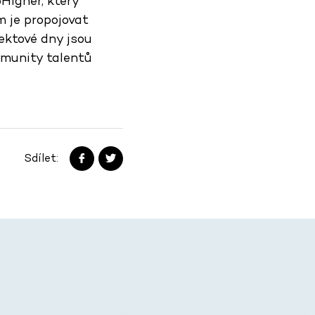
Higher, který
m je propojovat
ektové dny jsou
omunity talentů
Sdílet: