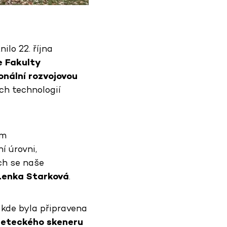
lo 22. října
e Fakulty
onální rozvojovou
ích technologií
ům
í úrovni,
ch se naše
Lenka Starková
.
 kde byla připravena
 leteckého skeneru