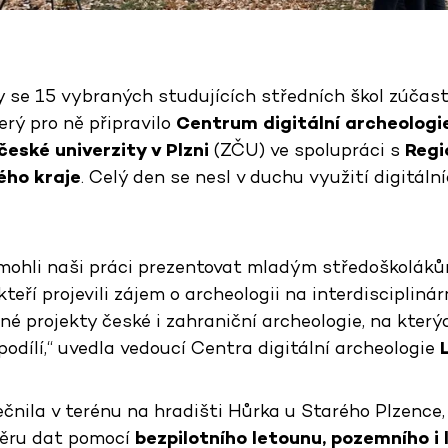
 se 15 vybraných studujících středních škol zúčastni
erý pro ně připravilo
Centrum digitální archeologi
eské univerzity v Plzni
(ZČU) ve spolupráci s
Regi
ého kraje
. Celý den se nesl v duchu využití digitáln
 mohli naši práci prezentovat mladým středoškolák
eří projevili zájem o archeologii na interdisciplinárn
é projekty české i zahraniční archeologie, na který
dílí,“ uvedla vedoucí Centra digitální archeologie
čnila v terénu na hradišti Hůrka u Starého Plzence,
běru dat pomocí
bezpilotního letounu, pozemního i