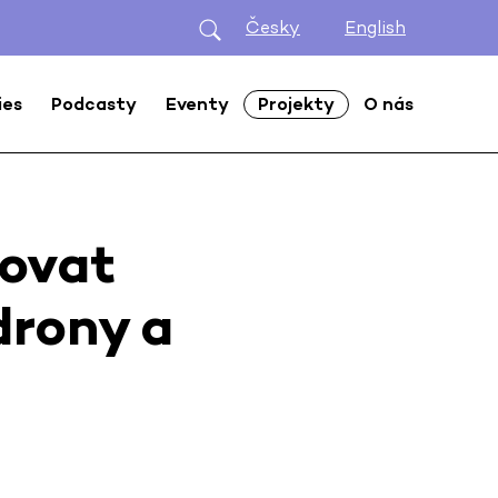
Česky
English
ies
Podcasty
Eventy
Projekty
O nás
povat
drony a