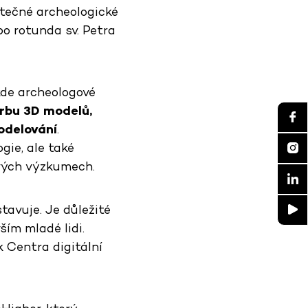
utečné archeologické
o rotunda sv. Petra
kde archeologové
rbu 3D modelů,
odelování
.
gie, ale také
 svých výzkumech.
stavuje. Je důležité
ím mladé lidi.
k Centra digitální