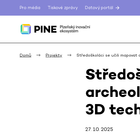
Pro média
Tiskové zprávy
Datový portál
Domů
Projekty
Středoškoláci se učili mapovat
Středoš
archeo
3D tec
27. 10. 2025