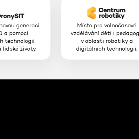
 novou generaci
Místo pro volnočasové
ů a pomocí
vzdělávání dětí i pedago
h technologií
v oblasti robotiky a
 lidské životy.
digitálních technologií.