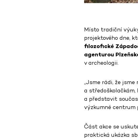
Místo tradiční výuky
projektového dne, kt
filozofické Západoč
agenturou Plzeňsk
v archeologii.
„Jsme rádi, že jsme
a středoškolačkám, kt
a představit současn
výzkumné centrum po
Část akce se uskute
praktická ukázka s