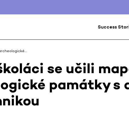
Success Stor
 archeologické…
koláci se učili ma
logické památky s 
hnikou