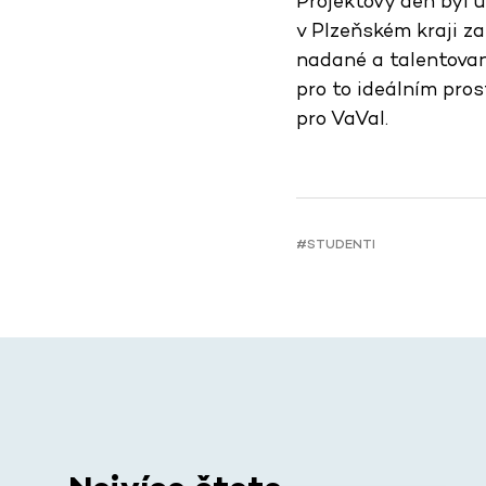
Projektový den byl 
v Plzeňském kraji za
nadané a talentovan
pro to ideálním pro
pro VaVaI.
#STUDENTI