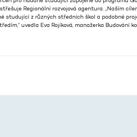
určen pro nadané studující zapojené do programu Go
střešuje Regionální rozvojová agentura. „Naším cíle
é studující z různých středních škol a podobné proj
středím,“ uvedla Eva Rojíková, manažerka Budování k