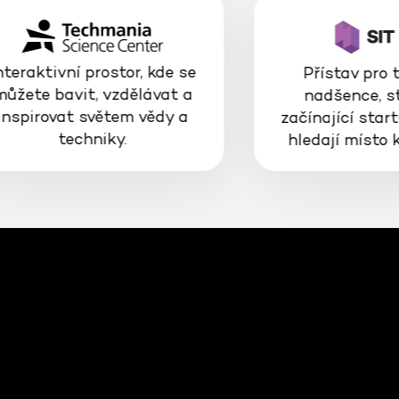
nteraktivní prostor, kde se
Přístav pro 
můžete bavit, vzdělávat a
nadšence, s
inspirovat světem vědy a
začínající start
techniky.
hledají místo 