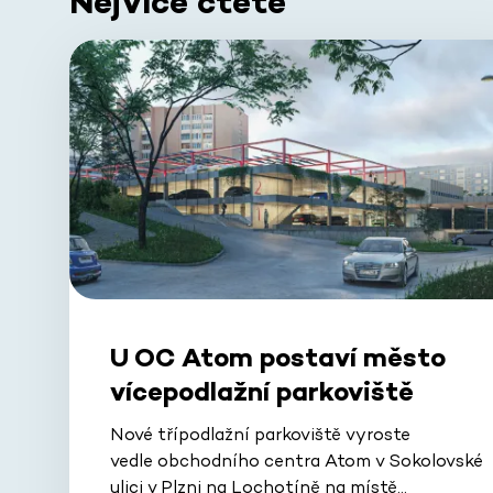
Nejvíce čtete
U OC Atom postaví město
vícepodlažní parkoviště
Nové třípodlažní parkoviště vyroste
vedle obchodního centra Atom v Sokolovské
ulici v Plzni na Lochotíně na místě…