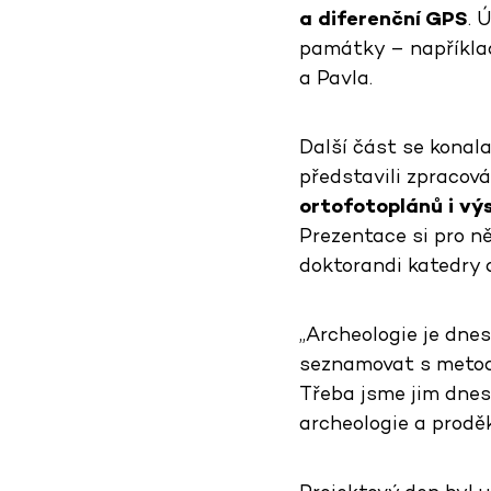
a diferenční GPS
. 
památky – například
a Pavla.
Další část se konal
představili zpracov
ortofotoplánů i vý
Prezentace si pro ně
doktorandi katedry a
„Archeologie je dnes 
seznamovat s metoda
Třeba jsme jim dnes 
archeologie a prodě