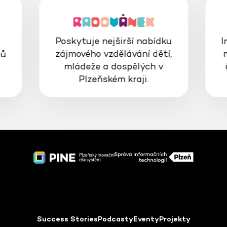
Poskytuje nejširší nabídku
I
zájmového vzdělávání dětí,
gů
mládeže a dospělých v
Plzeňském kraji.
Success Stories
Podcasty
Eventy
Projekty