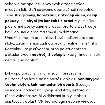
sebe vidíme spoustu šikovných a zapálených
mladých lidí, kteří se svému oboru věnují i ve volném
čase.
Programují, konstruují, natáčejí videa, dělají
pokusy
, ale
chybí jim kontakt s praxí
. My jim díky
platformě poskytujeme prostor pro to ukázat, co je
baví, co umí a proč má smysl jim dát šanci.
Umožňujeme jim prezentovat své nadšení pro obor,
i když zatím nemají žádnou praxi v reálné firmě,“ říká
Rastislav. I to je důvodem, proč po studentech
a studentkách
nechtějí životopis
, který mnozí z nich
nemají čím naplnit.
Díky spolupráci s firmami, zatím především
z Plzeňského kraje, se na portálu objevují
nabídky jak
technických, tak humanitních oborů
. Studující
se mohou podílet na vývoji produktů, lektorovat
různé volnočasové či vzdělávací kurzy, mohou
asistovat v oblasti VR technologií nebo se věnovat