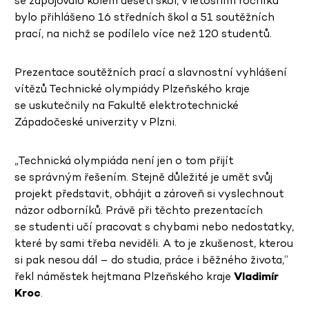
se zapojovalo kolem deseti škol, v letošním ročníku
bylo přihlášeno 16 středních škol a 51 soutěžních
prací, na nichž se podílelo více než 120 studentů.
Prezentace soutěžních prací a slavnostní vyhlášení
vítězů Technické olympiády Plzeňského kraje
se uskutečnily na Fakultě elektrotechnické
Západočeské univerzity v Plzni.
„Technická olympiáda není jen o tom přijít
se správným řešením. Stejně důležité je umět svůj
projekt představit, obhájit a zároveň si vyslechnout
názor odborníků. Právě při těchto prezentacích
se studenti učí pracovat s chybami nebo nedostatky,
které by sami třeba neviděli. A to je zkušenost, kterou
si pak nesou dál – do studia, práce i běžného života,“
řekl náměstek hejtmana Plzeňského kraje
Vladimír
Kroc
.