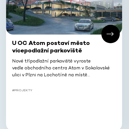
U OC Atom postaví město
vícepodlažní parkoviště
Nové třípodlažní parkoviště vyroste
vedle obchodního centra Atom v Sokolovské
ulici v Plzni na Lochotíně na místě…
#PROJEKTY