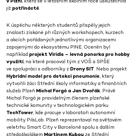
v Plzni
, která se v letošním školním roce uskutečnila
již
potřinácté
.
K úspěchu některých studentů přispěly jejich
znalosti získané při různých workshopech, kurzech
a akcích pořádaných jednotlivými organizacemi
zapojenými do ekosystému PINE. Oceněn byl
například
projekt Viridis – levná ponorka pro hobby
využití
, na které pracoval tým z VOŠ a SPŠE
ve spolupráci s odborníky z
Drony SIT
. Nebo projekt
Hybridní model pro detekci pneumonie
, který
vytvořili žáci Střední školy informatiky a finančních
služeb Plzeň
Michal Forgó a Jan Dvořák
. Právě
Michal Forgó je pravidelným členem plzeňské
technické komunity v technologickém parku
TechTower
, kde pracuje v laboratoři autonomní
mobility PilsLab. Plzeň reprezentoval na světovém
veletrhu Smart City v Barceloně spolu s dalším
středoškolákem
Martinem Kubou
ze Střední