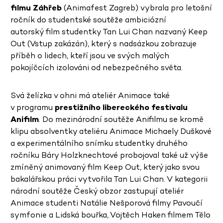
filmu Záhřeb
(Animafest Zagreb) vybrala pro letošní
ročník do studentské soutěže ambiciózní
autorský film studentky Tan Lui Chan nazvaný Keep
Out (Vstup zakázán), který s nadsázkou zobrazuje
příběh o lidech, kteří jsou ve svých malých
pokojíčcích izolováni od nebezpečného světa.
Svá želízka v ohni má ateliér Animace také
v programu
prestižního libereckého festivalu
Anifilm
. Do mezinárodní soutěže Anifilmu se kromě
klipu absolventky ateliéru Animace Michaely Duškové
a experimentálního snímku studentky druhého
ročníku Báry Holzknechtové probojoval také už výše
zmíněný animovaný film Keep Out, který jako svou
bakalářskou práci vytvořila Tan Lui Chan. V kategorii
národní soutěže Český obzor zastupují ateliér
Animace studenti Natálie Nešporová filmy Pavoučí
symfonie a Lidská bouřka, Vojtěch Haken filmem Tělo