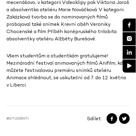
mecenášovo, v kategorii Videoklipy pak Viktoria Jaroš
a absolventka ateliéru Marie Nováčková. V kategorii
Zakázková tvorba se do nominovaných filmů
probojoval také snímek Krevní oběh Veroniky
Chocenské a film Příběh koněpruského trilobita
absolventky ateliéru Alžběty Burešové.
Všem studentům a studentkám gratulujeme!
Mezinárodní festival animovaných filmů Anifilm, kde
můžete festivalovou premiéru snímků ateliéru
Animace shlédnout, se uskuteční od 7. do 12. května
v Liberci.
Sdílet:
#STUDENTI