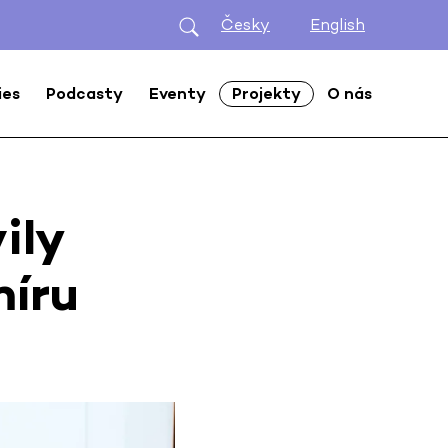
Česky
English
ies
Podcasty
Eventy
Projekty
O nás
ily
míru