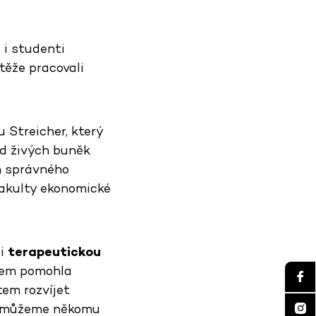
e i studenti
těže pracovali
u Streicher, který
ad živých buněk
om správného
akulty ekonomické
li
terapeutickou
ětem pomohla
tem rozvíjet
em můžeme někomu