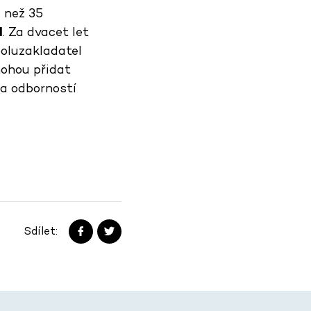
e než 35
l
. Za dvacet let
poluzakladatel
mohou přidat
 a odborností
Sdílet: