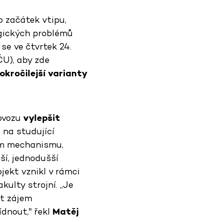
o začátek vtipu,
ogických problémů
se ve čtvrtek 24.
U), aby zde
okročilejší varianty
rovozu
vylepšit
 na studující
vém mechanismu,
í, jednodušší
jekt vznikl v rámci
kulty strojní. „Je
ít zájem
ídnout," řekl
Matěj