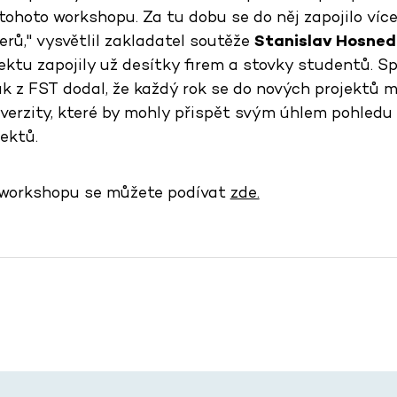
tohoto workshopu. Za tu dobu se do něj zapojilo víc
rů," vysvětlil zakladatel soutěže
Stanislav Hosned
ektu zapojily už desítky firem a stovky studentů. S
k z FST dodal, že každý rok se do nových projektů 
iverzity, které by mohly přispět svým úhlem pohledu
ektů.
z workshopu se můžete podívat
zde.