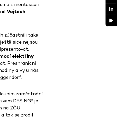
 jsme z montessori
lnil
Vojtěch
ch zúčastnili také
ještě sice nejsou
dprezentovat.
omocí elektřiny
at. Přeshraniční
hodiny a vy u nás
eggendorf.
budoucím zaměstnání
ázvem DESING² je
em na ZČU
a tak se zrodil