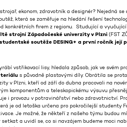
strojař, ekonom, zdravotník a designér? Nejedná se 
soutěž, která se zaměřuje na hledání řešení technol
 konkrétních firem z regionu. Studující a vyučující 
ltě strojní Západočeské univerzity v Plzni
(FST ZČ
 studentské soutěže DESING+ a první ročník její p
yrábí vstřikovací lisy, hledala způsob, jak ve svém p
teriálu
s původně plastovými díly. Obrátila se proto
ity v Plzni, kteří od září do dubna pracovali na no
ovým komponentům a teleskopickému výsuvu přesnějš
je i provozu v potravinářství nebo zdravotnictví. Pro
terá je od letoška určena pro pokročilejší studenty Fa
tivace. Je možné, že někteří z našeho týmu budou m
y setkat a uvidí se, co si navzájem budeme moci nab