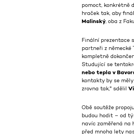
pomoct, konkrétně d
hraček tak, aby finá
Malinský
, oba z Faku
Finální prezentace s
partneři z německé 
kompletně dokončené
Studující se tentokr
nebo tepla v Bavo
kontakty by se měly 
zrovna tak," sdělil
V
Obě soutěže propojuj
budou hodit – od tý
navíc zaměřená na h
před mnoha lety nast