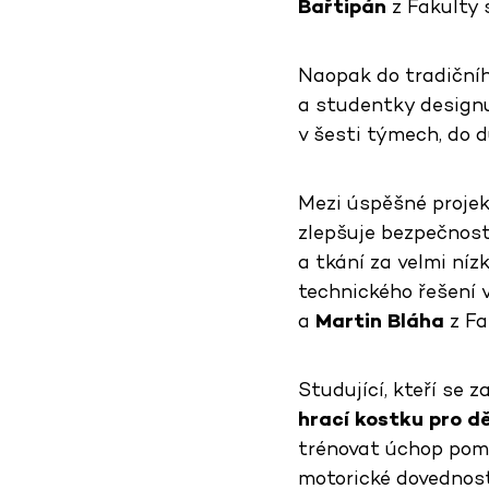
Bařtipán
z Fakulty s
Naopak do tradiční
a studentky designu
v šesti týmech, do d
Mezi úspěšné projek
zlepšuje bezpečnost
a tkání za velmi ní
technického řešení v
a
Martin Bláha
z Fa
Studující, kteří se 
hrací kostku
pro dě
trénovat úchop pomo
motorické dovednost