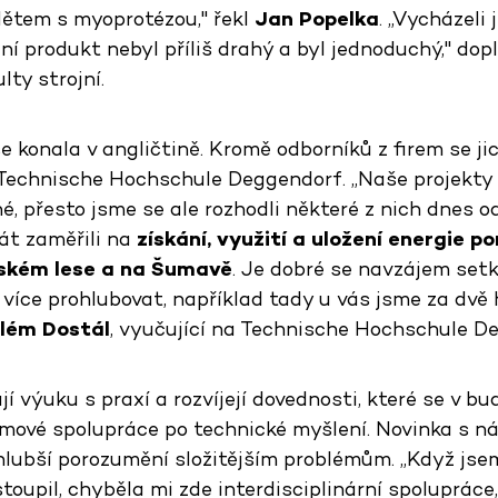
ětem s myoprotézou," řekl
Jan Popelka
. „Vycházeli
lní produkt nebyl příliš drahý a byl jednoduchý," dop
lty strojní.
e konala v angličtině. Kromě odborníků z firem se ji
Technische Hochschule Deggendorf. „Naše projekty 
, přesto jsme se ale rozhodli některé z nich dnes o
át zaměřili na
získání, využití a uložení energie p
rském lese a na Šumavě
. Je dobré se navzájem setk
více prohlubovat, například tady u vás jsme za dvě 
ilém Dostál
, vyučující na Technische Hochschule D
í výuku s praxí a rozvíjejí dovednosti, které se v 
mové spolupráce po technické myšlení. Novinka s n
lubší porozumění složitějším problémům. „Když js
oupil, chyběla mi zde interdisciplinární spolupráce, 