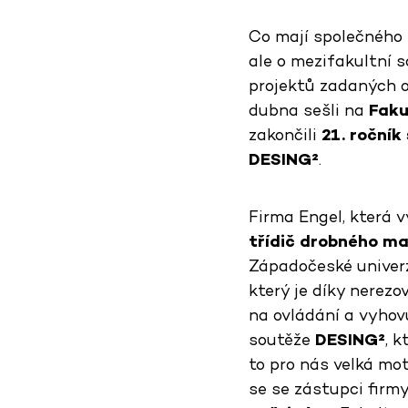
Co mají společného 
ale o mezifakultní 
projektů zadaných od
dubna sešli na
Faku
zakončili
21. ročník
DESING²
.
Firma Engel, která v
třídič drobného ma
Západočeské univerz
který je díky nerez
na ovládání a vyhovu
soutěže
DESING²
, k
to pro nás velká mo
se se zástupci firm