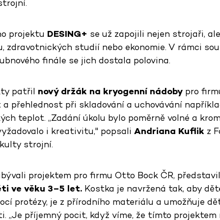
trojní.
ho projektu
DESING+
se už zapojili nejen strojaři, al
, zdravotnických studií nebo ekonomie. V rámci sou
ubnového finále se jich dostala polovina.
ty patřil
nový držák na kryogenní nádoby
pro firm
 a přehlednost při skladování a uchovávání napříkl
zkých teplot. „Zadání úkolu bylo poměrně volné a kr
yžadovalo i kreativitu," popsali
Andriana Kuflik
z F
kulty strojní.
zabývali projektem pro firmu Otto Bock ČR, představi
ti ve věku 3–5 let.
Kostka je navržená tak, aby d
cí protézy, je z přírodního materiálu a umožňuje dě
i. „Je příjemný pocit, když víme, že tímto projekt