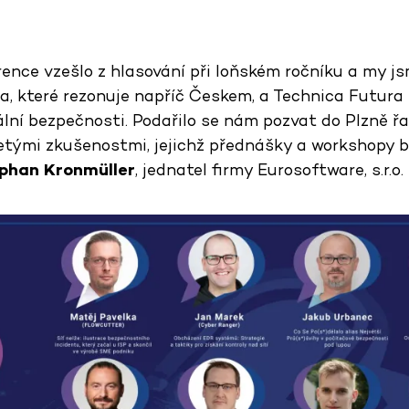
rence vzešlo z hlasování při loňském ročníku a my js
éma, které rezonuje napříč Českem, a Technica Futur
ální bezpečnosti. Podařilo se nám pozvat do Plzně ř
etými zkušenostmi, jejichž přednášky a workshopy 
phan Kronmüller
, jednatel firmy Eurosoftware, s.r.o.