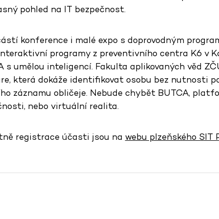
sný pohled na IT bezpečnost.
částí konference i malé expo s doprovodným progra
nteraktivní programy z preventivního centra K6 v K
 s umělou inteligencí. Fakulta aplikovaných věd ZČ
re, která dokáže identifikovat osobu bez nutnosti p
ího záznamu obličeje. Nebude chybět BUTCA, platfo
osti, nebo virtuální realita.
tně registrace účasti jsou na
webu plzeňského SIT 