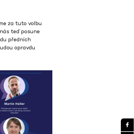
me za tuto volbu
a nás teď posune
adu předních
budou opravdu