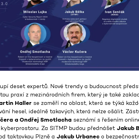
upí deset expertů. Nové trendy a budoucnost před
tou praxí z mezinárodních firem, který je také zakl
artin Haller
se zaměří na oblast, která se týká každ
vání hesel, ideálně takových, která nelze ošálit. Zás
čera a Ondřej Smotlacha
seznámí s řešením onlin
v kyberprostoru. Za SITMP budou přednášet
Jakub B
od taktovkou Plzně a
Jakub Urbanec
o bezpečnostn