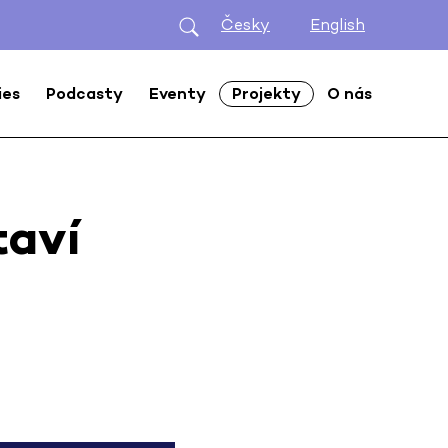
Česky
English
ies
Podcasty
Eventy
Projekty
O nás
taví