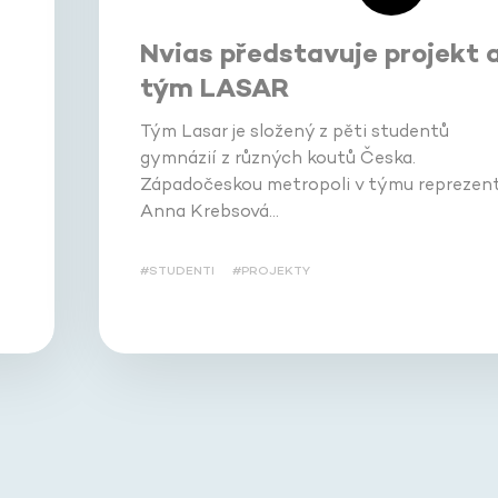
Nvias představuje projekt 
tým LASAR
Tým Lasar je složený z pěti studentů
gymnázií z různých koutů Česka.
Západočeskou metropoli v týmu reprezent
Anna Krebsová…
#STUDENTI
#PROJEKTY