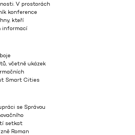
nosti. V prostorách
ník konference
hny, kteří
h informací
boje
tů, včetně ukázek
ormačních
st Smart Cities
upráci se Správou
novačního
tí setkat
Plzně Roman