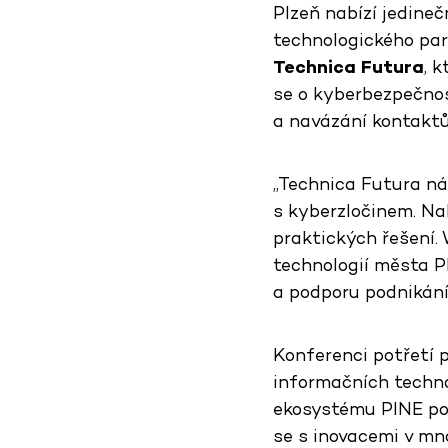
Plzeň nabízí jedine
technologického pa
Technica Futura
, 
se o kyberbezpečnost
a navázání kontaktů 
„Technica Futura ná
s kyberzločinem. Na
praktických řešení.
technologií města P
a podporu podnikání
Konferenci potřetí 
informačních techno
ekosystému PINE po
se s inovacemi v mn