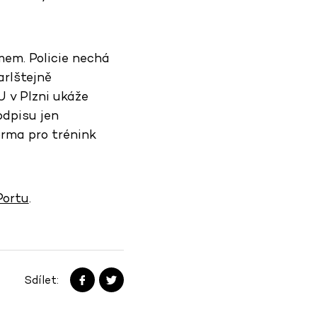
mem. Policie nechá
arlštejně
U v Plzni ukáže
odpisu jen
rma pro trénink
Portu
.
Sdílet: