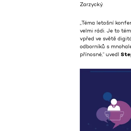
Zarzycký.
„Téma letošní konfe
velmi rádi. Je to t
vpřed ve světě digit
odborníků s mnohal
přínosné,“ uvedl
Ste