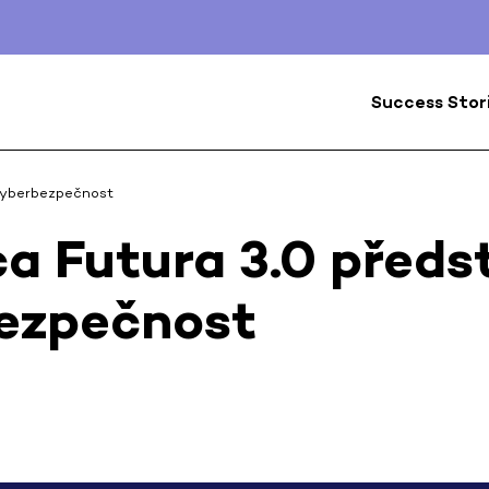
Success Stor
 kyberbezpečnost
a Futura 3.0 předs
ezpečnost