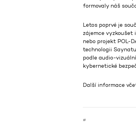
formovaly náš souča
Letos poprvé je sou
zájemce vyzkoušet i
nebo projekt POL-DA
technologii Saynatu
podle audio-vizuáln
kybernetické bezpečn
Další informace vče
#