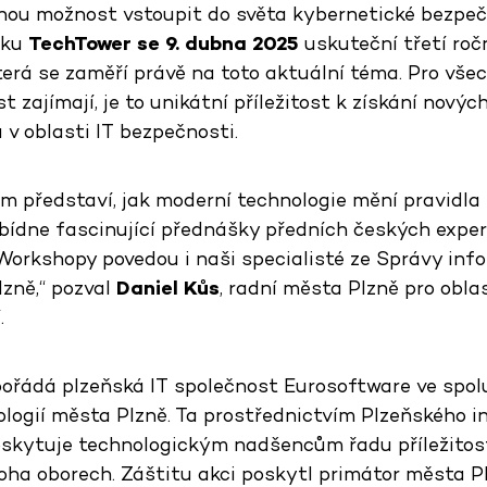
čnou možnost vstoupit do světa kybernetické bezpeč
rku
TechTower se 9. dubna
2025
uskuteční třetí roč
která se zaměří právě na toto aktuální téma. Pro všec
 zajímají, je to unikátní příležitost k získání novýc
v oblasti IT bezpečnosti.
m představí, jak moderní technologie mění pravidla 
bídne fascinující přednášky předních českých exper
 Workshopy povedou i naši specialisté ze Správy inf
lzně,“ pozval
Daniel Kůs
, radní města Plzně pro obla
.
pořádá plzeňská IT společnost Eurosoftware ve spol
logií města Plzně. Ta prostřednictvím Plzeňského i
skytuje technologickým nadšencům řadu příležitos
oha oborech. Záštitu akci poskytl primátor města 