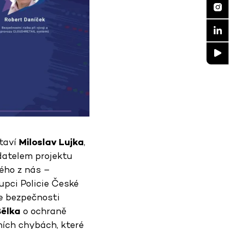
staví
Miloslav Lujka
,
adatelem projektu
ého z nás –
tupci Policie České
e bezpečnosti
ělka
o ochraně
ích chybách, které