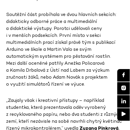
Soutěžní část probíhala ve dvou hlavních sekcích:
didakticky odborné práce a multimediální
a didaktické výstupy. Porotci udělovali ceny
i v menších podsekcích. První místo v sekci
multimediálních prací získal právě tým s publikací
Arduino ve škole a Martin Valo se svým
automatickým systémem pro pěstování rostlin.
Mezi další oceněné patřily Anežka Policarová
a Kamila Drbalová z Ústí nad Labem za výzkum
zručnosti žáků, nebo Adam Novák s projektem
o využití simulátorů řízení ve výuce.
„Zaujaly však i kreativní přístupy – například
studentka, která prezentovala oděv vyrobený
z recyklovaného papíru, nebo dva studenti z různých
zemí, kteří nezávisle na sobě navrhli chytrý květináč
řízený mikrokontrolérem,“ uvedla
Zuzana Pinkrová
,