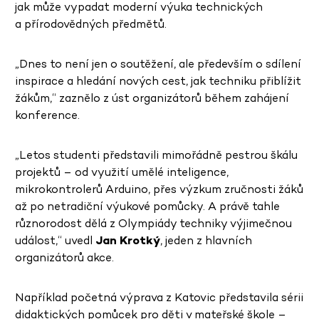
jak může vypadat moderní výuka technických
a přírodovědných předmětů.
„Dnes to není jen o soutěžení, ale především o sdílení
inspirace a hledání nových cest, jak techniku přiblížit
žákům,“ zaznělo z úst organizátorů během zahájení
konference.
„Letos studenti představili mimořádně pestrou škálu
projektů – od využití umělé inteligence,
mikrokontrolerů Arduino, přes výzkum zručnosti žáků
až po netradiční výukové pomůcky. A právě tahle
různorodost dělá z Olympiády techniky výjimečnou
událost,“ uvedl
Jan Krotký
, jeden z hlavních
organizátorů akce.
Například početná výprava z Katovic představila sérii
didaktických pomůcek pro děti v mateřské škole –