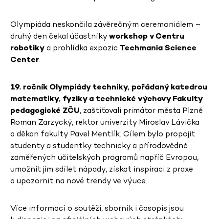
Olympiáda neskončila závěrečným ceremoniálem –
druhý den čekal účastníky
workshop v Centru
robotiky
a prohlídka expozic
Techmania Science
Center
.
19. ročník Olympiády techniky, pořádaný katedrou
matematiky, fyziky a technické výchovy Fakulty
pedagogické ZČU
, zaštiťovali primátor města Plzně
Roman Zarzycký, rektor univerzity Miroslav Lávička
a děkan fakulty Pavel Mentlík. Cílem bylo propojit
studenty a studentky technicky a přírodovědně
zaměřených učitelských programů napříč Evropou,
umožnit jim sdílet nápady, získat inspiraci z praxe
a upozornit na nové trendy ve výuce.
Více informací o soutěži, sborník i časopis jsou