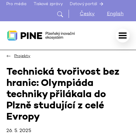
Pro média
Tiskové zprávy
Datový portál
Česky
English
Projekty
Technická tvořivost bez
hranic: Olympiáda
techniky přilákala do
Plzně studující z celé
Evropy
26. 5. 2025