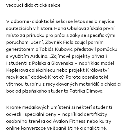
vedoucí didaktické sekce.
V odborně-didaktické sekci se letos sešlo nejvíce
soutěžících v historii. Hana Obšilová získala první
místo za příručku pro práci s žáky se specifickými
poruchami učení, Zbyněk Fiala zaujal parním
generátorem a Tobiáš Kubovič představil pomůcku
s využitím Arduina. „Zajímavé projekty přivezli
i studenti z Polska a Slovenska – například model
Keplerova dalekohledu nebo projekt Království
recyklace,“ dodává Krotký. Porota ocenila také
větrnou turbínu z recyklovaných materiálů a chladicí
box od plzeňského studenta Patrika Dimova.
Kromě medailových umístění si někteří studenti
odvezli i speciální ceny – například certifikáty
osobního trenéra od Avalon Fitness nebo kurzy
online konverzace ve španělštině a angličtině.