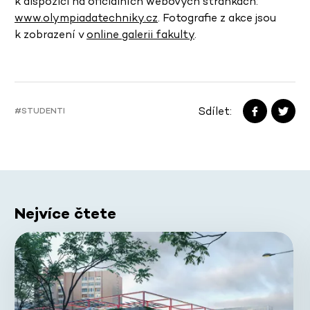
k dispozici na oficiálních webových stránkách:
www.olympiadatechniky.cz
. Fotografie z akce jsou
k zobrazení v
online galerii fakulty
.
Sdílet:
#STUDENTI
Nejvíce čtete