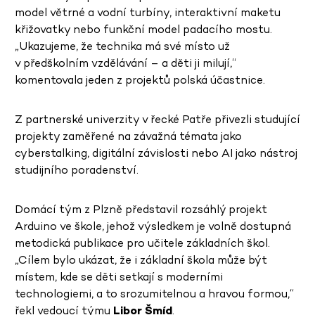
model větrné a vodní turbíny, interaktivní maketu
křižovatky nebo funkční model padacího mostu.
„Ukazujeme, že technika má své místo už
v předškolním vzdělávání – a děti ji milují,“
komentovala jeden z projektů polská účastnice.
Z partnerské univerzity v řecké Patře přivezli studující
projekty zaměřené na závažná témata jako
cyberstalking, digitální závislosti nebo AI jako nástroj
studijního poradenství.
Domácí tým z Plzně představil rozsáhlý projekt
Arduino ve škole, jehož výsledkem je volně dostupná
metodická publikace pro učitele základních škol.
„Cílem bylo ukázat, že i základní škola může být
místem, kde se děti setkají s moderními
technologiemi, a to srozumitelnou a hravou formou,“
řekl vedoucí týmu
Libor Šmíd
.