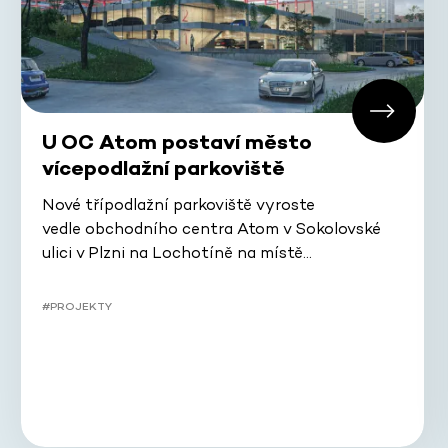
U OC Atom postaví město
vícepodlažní parkoviště
Nové třípodlažní parkoviště vyroste
vedle obchodního centra Atom v Sokolovské
ulici v Plzni na Lochotíně na místě…
#PROJEKTY