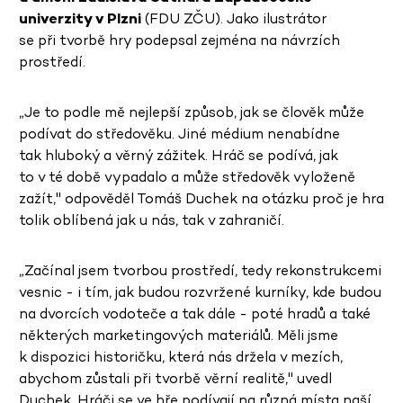
univerzity v Plzni
(FDU ZČU). Jako ilustrátor
se při tvorbě hry podepsal zejména na návrzích
prostředí.
„Je to podle mě nejlepší způsob, jak se člověk může
podívat do středověku. Jiné médium nenabídne
tak hluboký a věrný zážitek. Hráč se podívá, jak
to v té době vypadalo a může středověk vyloženě
zažít," odpověděl Tomáš Duchek na otázku proč je hra
tolik oblíbená jak u nás, tak v zahraničí.
„Začínal jsem tvorbou prostředí, tedy rekonstrukcemi
vesnic - i tím, jak budou rozvržené kurníky, kde budou
na dvorcích vodoteče a tak dále - poté hradů a také
některých marketingových materiálů. Měli jsme
k dispozici historičku, která nás držela v mezích,
abychom zůstali při tvorbě věrní realitě," uvedl
Duchek. Hráči se ve hře podívají na různá místa naší