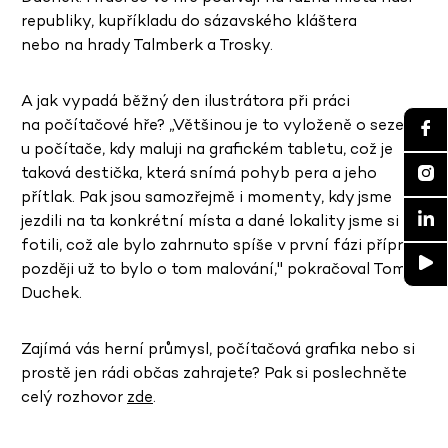
republiky, kupříkladu do sázavského kláštera
nebo na hrady Talmberk a Trosky.
A jak vypadá běžný den ilustrátora při práci
na počítačové hře? „Většinou je to vyloženě o sezení
u počítače, kdy maluji na grafickém tabletu, což je
taková destička, která snímá pohyb pera a jeho
přítlak. Pak jsou samozřejmě i momenty, kdy jsme
jezdili na ta konkrétní místa a dané lokality jsme si
fotili, což ale bylo zahrnuto spíše v první fázi příprav,
později už to bylo o tom malování," pokračoval Tomáš
Duchek.
Zajímá vás herní průmysl, počítačová grafika nebo si
prostě jen rádi občas zahrajete? Pak si poslechněte
celý rozhovor
zde
.