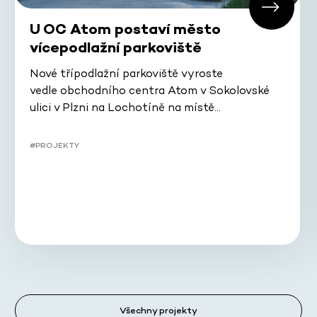
U OC Atom postaví město
vícepodlažní parkoviště
Nové třípodlažní parkoviště vyroste
vedle obchodního centra Atom v Sokolovské
ulici v Plzni na Lochotíně na místě…
#PROJEKTY
Všechny projekty