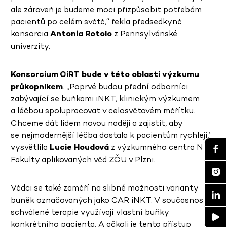
ale zároveň je budeme moci přizpůsobit potřebám
pacientů po celém světě,“ řekla předsedkyně
konsorcia
Antonia Rotolo
z Pennsylvánské
univerzity.
Konsorcium CiRT bude v této oblasti výzkumu
průkopníkem
. „Poprvé budou přední odborníci
zabývající se buňkami iNKT, klinickým výzkumem
a léčbou spolupracovat v celosvětovém měřítku.
Chceme dát lidem novou naději a zajistit, aby
se nejmodernější léčba dostala k pacientům rychleji,“
vysvětlila
Lucie Houdová
z výzkumného centra NTIS
Fakulty aplikovaných věd ZČU v Plzni.
Vědci se také zaměří na slibné možnosti varianty
buněk označovaných jako CAR iNKT. V současnosti
schválené terapie využívají vlastní buňky
konkrétního pacienta. A ačkoli je tento přístup