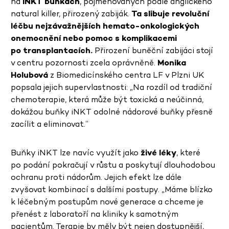
na
iNKT buňkách
, pojmenovaných podle anglického
natural killer, přirozený zabiják.
Ta slibuje revoluční
léčbu nejzávažnějších hemato-onkologických
onemocnění nebo pomoc s komplikacemi
po transplantacích.
Přirození buněční zabijáci stojí
v centru pozornosti zcela oprávněně.
Monika
Holubová
z Biomedicínského centra LF v Plzni UK
popsala jejich supervlastnosti: „Na rozdíl od tradiční
chemoterapie, která může být toxická a neúčinná,
dokážou buňky iNKT odolné nádorové buňky přesně
zacílit a eliminovat.“
Buňky iNKT lze navíc využít jako
živé lék
y
, které
po podání pokračují v růstu a poskytují dlouhodobou
ochranu proti nádorům. Jejich efekt lze dále
zvyšovat kombinací s dalšími postupy. „Máme blízko
k léčebným postupům nové generace a chceme je
přenést z laboratoří na kliniky k samotným
pacientům. Terapie by měly být nejen dostupnější,