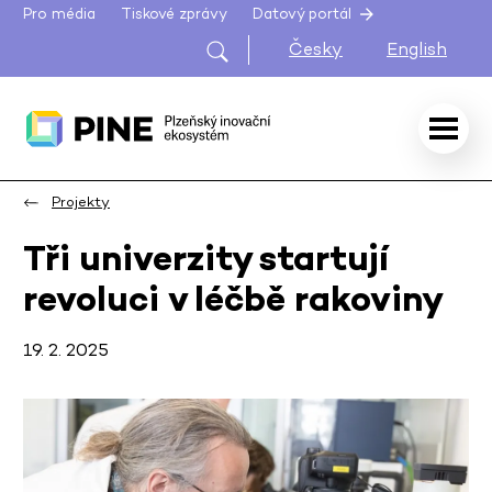
Pro média
Tiskové zprávy
Datový portál
Česky
English
Projekty
Tři univerzity startují
revoluci v léčbě rakoviny
19. 2. 2025