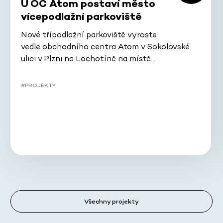
U OC Atom postaví město
vícepodlažní parkoviště
Nové třípodlažní parkoviště vyroste
vedle obchodního centra Atom v Sokolovské
ulici v Plzni na Lochotíně na místě…
#PROJEKTY
Všechny projekty