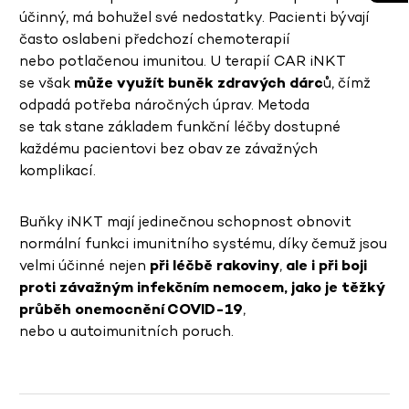
účinný, má bohužel své nedostatky. Pacienti bývají
často oslabeni předchozí chemoterapií
nebo potlačenou imunitou. U terapií CAR iNKT
se však
může využít buněk zdravých dárc
ů, čímž
odpadá potřeba náročných úprav. Metoda
se tak stane základem funkční léčby dostupné
každému pacientovi bez obav ze závažných
komplikací.
Buňky iNKT mají jedinečnou schopnost obnovit
normální funkci imunitního systému, díky čemuž jsou
velmi účinné nejen
při léčbě rakoviny
,
ale i při boji
proti závažným infekčním nemocem, jako je těžký
průběh onemocnění COVID-19
,
nebo u autoimunitních poruch.