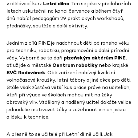
vzdělávací kurz
Letní dílna
. Ten se jako v předchozích
letech uskutečnil na konci července a během čtyř
dnů nabídl pedagogům 29 praktických workshopů,
přednášky, soutěže a další aktivity.
Jedním z cílů PINE je nadchnout děti od raného věku
pro techniku, robotiku, programování a další přírodní
vědy. Výborně se to daří
plzeňským aktérům PINE
,
ať už jde o městské
Centrum robotiky
nebo krajské
SVČ Radovánek
. Obě zařízení nabízejí kvalitní
volnočasové kroužky, letní tábory a jiné akce pro děti.
Stále však zůstává větší kus práce právě na učitelích,
kteří při výuce ve školách mohou mít na žáky
obrovský vliv. Vzdělaný a nadšený učitel dokáže velice
jednoduše motivovat žáky a zažehnout v nich jiskru
a lásku k technice.
A přesně to se učitelé při Letní dílně učili. Jak