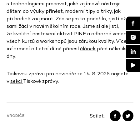
s technologiemi pracovat, jaké zajímavé nástroje
dětem do výuky přinést, moderní tipy a triky, jak
při hodině zaujmout. Zda se jim to podařilo, zjistí až
sami žáci v novém školním roce. Jsme si ale jisti,
že kvalitní nastavení aktivit PINE a odborné vedení
všech kurzů a workshopů jsou zárukou kvality. Více
informací o Letní dílně přinesl
článek
před několika
dny.
Tiskovou zprávu pro novináře ze 14. 8. 2025 najdete
v
sekci
Tiskové zprávy.
Sdílet:
#RODIČE