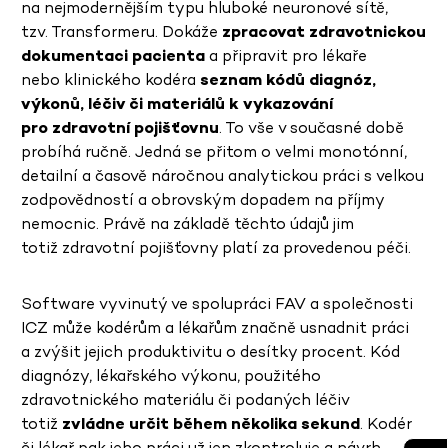
na nejmodernějším typu hluboké neuronové sítě,
tzv. Transformeru. Dokáže
zpracovat zdravotnickou
dokumentaci pacienta
a připravit pro lékaře
nebo klinického kodéra
seznam kódů diagnóz,
výkonů, léčiv či materiálů k vykazování
pro zdravotní pojišťovnu
. To vše v současné době
probíhá ručně. Jedná se přitom o velmi monotónní,
detailní a časově náročnou analytickou práci s velkou
zodpovědností a obrovským dopadem na příjmy
nemocnic. Právě na základě těchto údajů jim
totiž zdravotní pojišťovny platí za provedenou péči.
Software vyvinutý ve spolupráci FAV a společnosti
ICZ může kodérům a lékařům značně usnadnit práci
a zvýšit jejich produktivitu o desítky procent. Kód
diagnózy, lékařského výkonu, použitého
zdravotnického materiálu či podaných léčiv
totiž
zvládne určit během několika sekund
. Kodér
či lékař pak jeho práci už jen zkontroluje a návrh