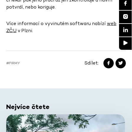
potvrdí, nebo koriguje.
Více informací o vyvinutém softwaru nabízí
web
ZČU
v Plzni.
Sdílet:
#FIRMY
Nejvíce čtete