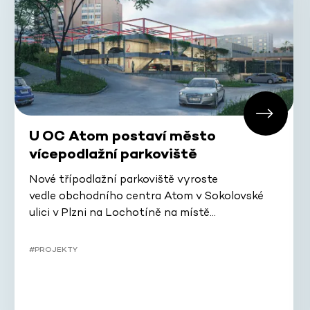
U OC Atom postaví město
vícepodlažní parkoviště
Nové třípodlažní parkoviště vyroste
vedle obchodního centra Atom v Sokolovské
ulici v Plzni na Lochotíně na místě…
#PROJEKTY