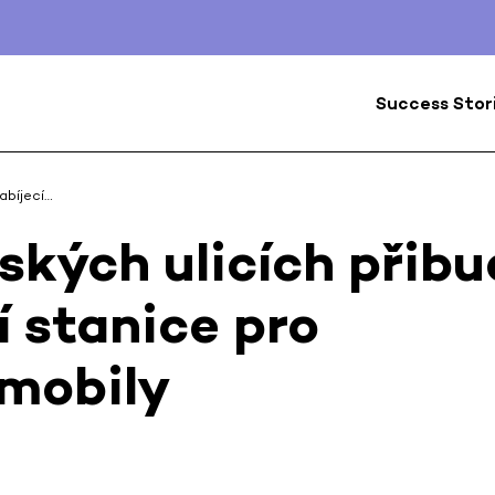
Success Stor
abíjecí…
ských ulicích přib
í stanice pro
omobily