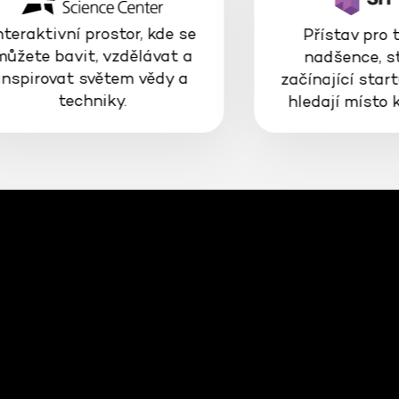
nteraktivní prostor, kde se
Přístav pro 
můžete bavit, vzdělávat a
nadšence, s
inspirovat světem vědy a
začínající start
techniky.
hledají místo 