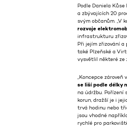
Podle Daniela Kůse 
a zbývajících 20 pr
svým občanům. „V k
rozvoje elektromobi
infrastrukturu zřiz
Při jejím zřizování 
také Plzeňské a Virt
vysvětlil některé ze
„Koncepce zároveň vy
se liší podle délky 
na údržbu. Pořízení 
korun, dražší je i j
trvá hodinu nebo tři
jsou vhodné napříkla
rychlé pro parkovišt