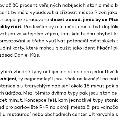
by až 80 procent veřejných nabíjecích stanic mělo 
ocent by mělo vybudovat a zřizovat město Plzeň jako
oncepci je zpracováno
deset zásad, jimiž by se Plz
lity řídit
. Především by role města měla být doplňk
ovat jen ve veřejném zájmu, tam, kde budou chybět k
a provozování je třeba využívat potenciál městských 
uální karty, které mohou sloužit jako identifikační pl
 zásad Daniel Kůs.
bírá vhodné typy nabíjecích stanic pro jednotlivé l
nabíjení
, ty nejpomalejší jsou však nejlevnější na poř
stanice s ultrarychlým nabíjení okolo 15 minut pak s
ejich údržba. Mezi těmito dvěma typy pak jsou stanice
cet minut. Koncepce řeší, kam jednotlivé typy stani
d pro parkoviště P+R na okraji města či pro volnoča
ě u restaurací nebo obchodních center, ultrarychlé 