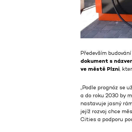
Především budování v
dokument s názvem 
ve městě Plzni
, kt
„Podle prognóz se u
a do roku 2030 by mě
nastavuje jasný ráme
jejíž rozvoj chce mě
Cities a podporu po