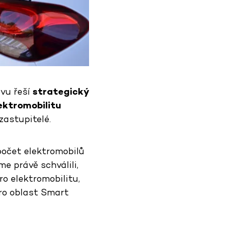
ávu řeší
strategický
ektromobilitu
zastupitelé.
počet elektromobilů
e právě schválili,
o elektromobilitu,
pro oblast Smart