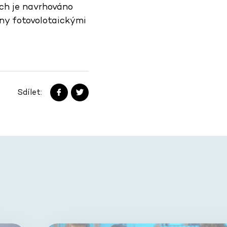
ích je navrhováno
ny fotovolotaickými
Sdílet: