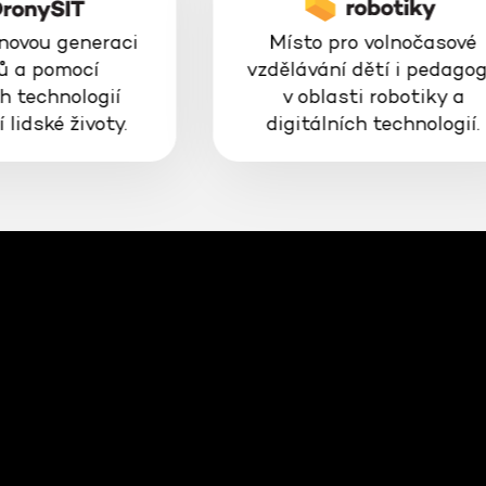
 novou generaci
Místo pro volnočasové
ů a pomocí
vzdělávání dětí i pedago
h technologií
v oblasti robotiky a
 lidské životy.
digitálních technologií.