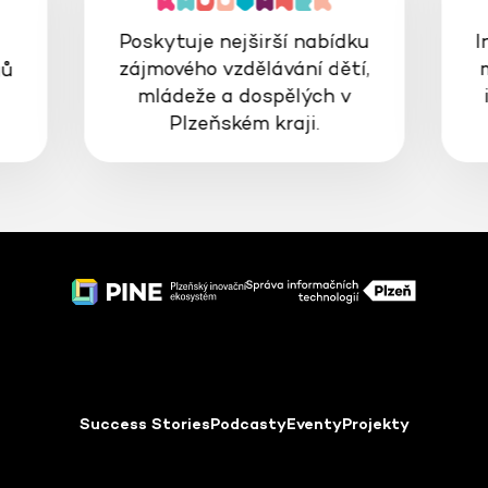
Poskytuje nejširší nabídku
I
zájmového vzdělávání dětí,
gů
mládeže a dospělých v
Plzeňském kraji.
Success Stories
Podcasty
Eventy
Projekty