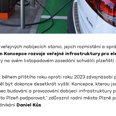
eřejných nabíjecích stanic, jejich rozmístění a spr
Koncepce rozvoje veřejné infrastruktury pro el
erý na svém listopadovém zasedání schválili plzeňští 
ž během příštího roku oproti roku 2023 zdvojnásobí 
l být dokonce desetkrát vyšší. Koncepce, kterou jsm
c budování a provozování dobíjecí infrastruktury pr
sto Plzeň podporovat,“ zdůraznil radní města Plzně 
dnikání
Daniel Kůs
.