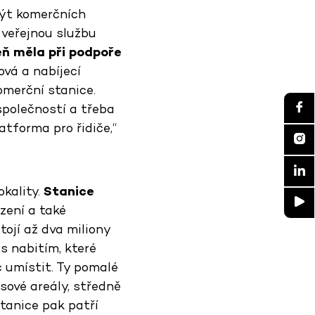
být komerčních
 veřejnou službu
eň měla při podpoře
ová a nabíjecí
omerční stanice.
společností a třeba
atforma pro řidiče,“
okality.
Stanice
ízení a také
tojí až dva miliony
 s nabitím, které
c umístit. Ty pomalé
sové areály, středně
stanice pak patří