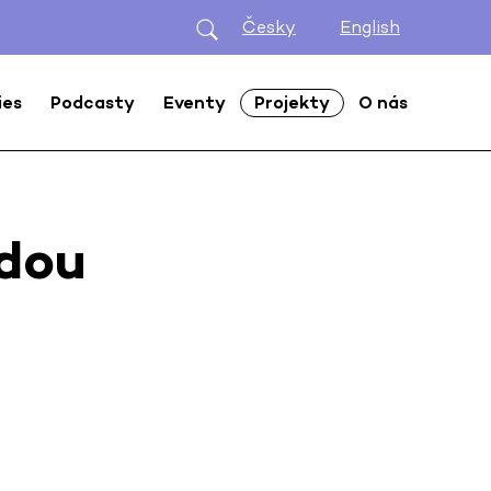
Česky
English
ies
Podcasty
Eventy
Projekty
O nás
udou