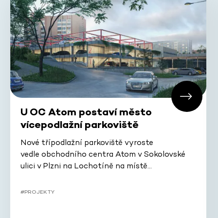
U OC Atom postaví město
vícepodlažní parkoviště
Nové třípodlažní parkoviště vyroste
vedle obchodního centra Atom v Sokolovské
ulici v Plzni na Lochotíně na místě…
#PROJEKTY