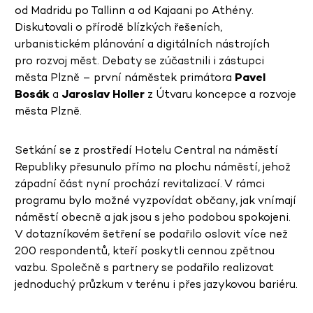
od Madridu po Tallinn a od Kajaani po Athény.
Diskutovali o přírodě blízkých řešeních,
urbanistickém plánování a digitálních nástrojích
pro rozvoj měst. Debaty se zúčastnili i zástupci
města Plzně – první náměstek primátora
Pavel
Bosák
a
Jaroslav Holler
z Útvaru koncepce a rozvoje
města Plzně.
Setkání se z prostředí Hotelu Central na náměstí
Republiky přesunulo přímo na plochu náměstí, jehož
západní část nyní prochází revitalizací. V rámci
programu bylo možné vyzpovídat občany, jak vnímají
náměstí obecně a jak jsou s jeho podobou spokojeni.
V dotazníkovém šetření se podařilo oslovit více než
200 respondentů, kteří poskytli cennou zpětnou
vazbu. Společně s partnery se podařilo realizovat
jednoduchý průzkum v terénu i přes jazykovou bariéru.