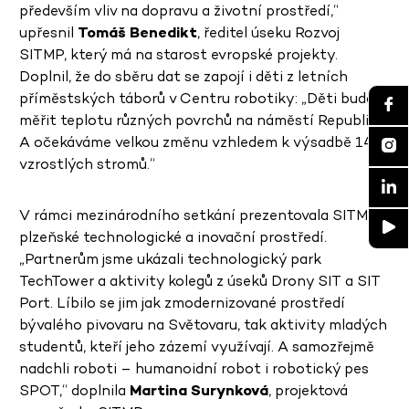
především vliv na dopravu a životní prostředí,“
upřesnil
Tomáš Benedikt
, ředitel úseku Rozvoj
SITMP, který má na starost evropské projekty.
Doplnil, že do sběru dat se zapojí i děti z letních
příměstských táborů v Centru robotiky: „Děti budou
měřit teplotu různých povrchů na náměstí Republiky.
A očekáváme velkou změnu vzhledem k výsadbě 14
vzrostlých stromů.“
V rámci mezinárodního setkání prezentovala SITMP
plzeňské technologické a inovační prostředí.
„Partnerům jsme ukázali technologický park
TechTower a aktivity kolegů z úseků Drony SIT a SIT
Port. Líbilo se jim jak zmodernizované prostředí
bývalého pivovaru na Světovaru, tak aktivity mladých
studentů, kteří jeho zázemí využívají. A samozřejmě
nadchli roboti – humanoidní robot i robotický pes
SPOT,“ doplnila
Martina Surynková
, projektová