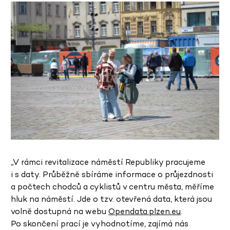
„V rámci revitalizace náměstí Republiky pracujeme
i s daty. Průběžně sbíráme informace o průjezdnosti
a počtech chodců a cyklistů v centru města, měříme
hluk na náměstí. Jde o tzv. otevřená data, která jsou
volně dostupná na webu
Opendata.plzen.eu
.
Po skončení prací je vyhodnotíme, zajímá nás