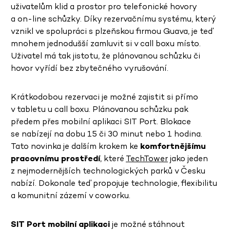
uživatelům klid a prostor pro telefonické hovory
a on-line schůzky. Díky rezervačnímu systému, který
vznikl ve spolupráci s plzeňskou firmou Guava, je teď
mnohem jednodušší zamluvit si v call boxu místo.
Uživatel má tak jistotu, že plánovanou schůzku či
hovor vyřídí bez zbytečného vyrušování.
Krátkodobou rezervaci je možné zajistit si přímo
v tabletu u call boxu. Plánovanou schůzku pak
předem přes mobilní aplikaci SIT Port. Blokace
se nabízejí na dobu 15 či 30 minut nebo 1 hodina.
Tato novinka je dalším krokem ke
komfortnějšímu
pracovnímu prostředí
, které
TechTower
jako jeden
z nejmodernějších technologických parků v Česku
nabízí. Dokonale teď propojuje technologie, flexibilitu
a komunitní zázemí v coworku.
SIT Port mobilní aplikaci
je možné stáhnout