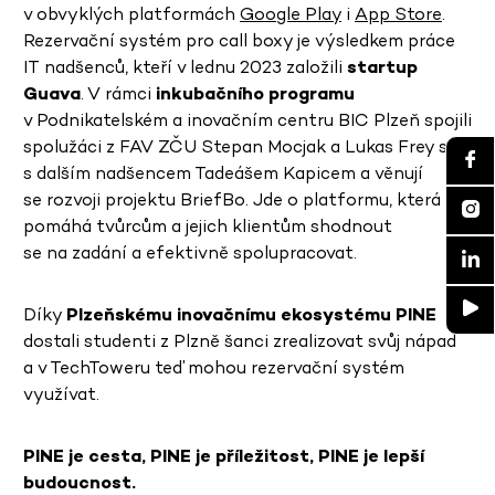
v obvyklých platformách
Google Play
i
App Store
.
Rezervační systém pro call boxy je výsledkem práce
IT nadšenců, kteří v lednu 2023 založili
startup
Guava
. V rámci
inkubačního programu
v Podnikatelském a inovačním centru BIC Plzeň spojili
spolužáci z FAV ZČU Stepan Mocjak a Lukas Frey síly
s dalším nadšencem Tadeášem Kapicem a věnují
se rozvoji projektu BriefBo. Jde o platformu, která
pomáhá tvůrcům a jejich klientům shodnout
se na zadání a efektivně spolupracovat.
Díky
Plzeňskému inovačnímu ekosystému PINE
dostali studenti z Plzně šanci zrealizovat svůj nápad
a v TechToweru teď mohou rezervační systém
využívat.
PINE je cesta, PINE je příležitost, PINE je lepší
budoucnost.