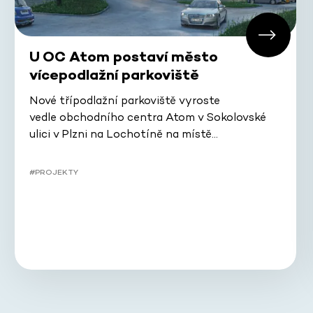
U OC Atom postaví město
vícepodlažní parkoviště
Nové třípodlažní parkoviště vyroste
vedle obchodního centra Atom v Sokolovské
ulici v Plzni na Lochotíně na místě…
#PROJEKTY