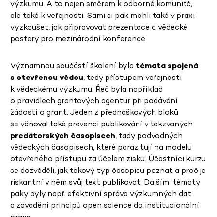
výzkumu. A to nejen směrem k odborné komunitě,
ale také k veřejnosti. Sami si pak mohli také v praxi
vyzkoušet, jak připravovat prezentace a vědecké
postery pro mezinárodní konference.
Významnou součástí školení byla
témata spojená
s otevřenou vědou
, tedy přístupem veřejnosti
k vědeckému výzkumu. Řeč byla například
o pravidlech grantových agentur při podávání
žádostí o grant. Jeden z přednáškových bloků
se věnoval také prevenci publikování v takzvaných
predátorských časopisech
, tady podvodných
vědeckých časopisech, které parazitují na modelu
otevřeného přístupu za účelem zisku. Účastníci kurzu
se dozvěděli, jak takový typ časopisu poznat a proč je
riskantní v něm svůj text publikovat. Dalšími tématy
paky byly např. efektivní správa výzkumných dat
a zavádění principů open science do institucionální
praxe.