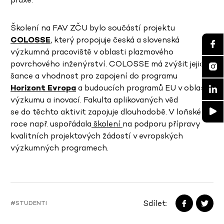
Školení na FAV ZČU bylo součástí projektu
COLOSSE
, který propojuje česká a slovenská
výzkumná pracoviště v oblasti plazmového
povrchového inženýrství. COLOSSE má zvýšit jejich
šance a vhodnost pro zapojení do programu
Horizont Evropa
a budoucích programů EU v oblasti
výzkumu a inovací. Fakulta aplikovaných věd
se do těchto aktivit zapojuje dlouhodobě. V loňském
roce např. uspořádala
školení
na podporu přípravy
kvalitních projektových žádostí v evropských
výzkumných programech.
Sdílet:
#STUDENTI