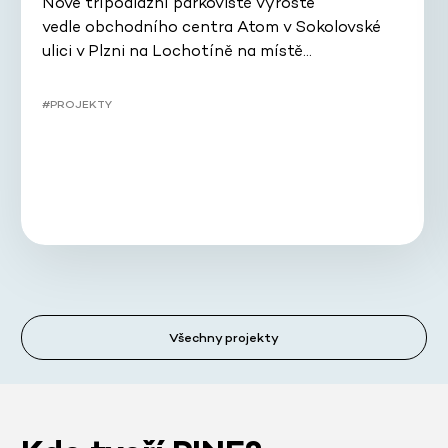
Nové třípodlažní parkoviště vyroste
vedle obchodního centra Atom v Sokolovské
ulici v Plzni na Lochotíně na místě…
#PROJEKTY
Všechny projekty