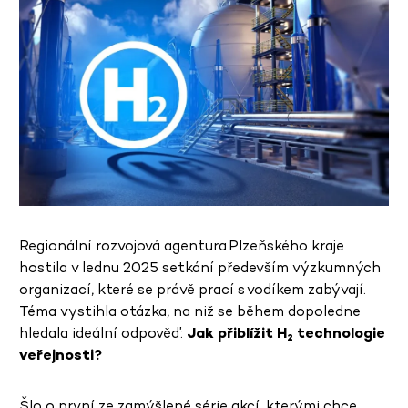
Regionální rozvojová agentura Plzeňského kraje
hostila v lednu 2025 setkání především výzkumných
organizací, které se právě prací s vodíkem zabývají.
Téma vystihla otázka, na niž se během dopoledne
hledala ideální odpověď:
Jak přiblížit H₂ technologie
veřejnosti?
Šlo o první ze zamýšlené série akcí, kterými chce