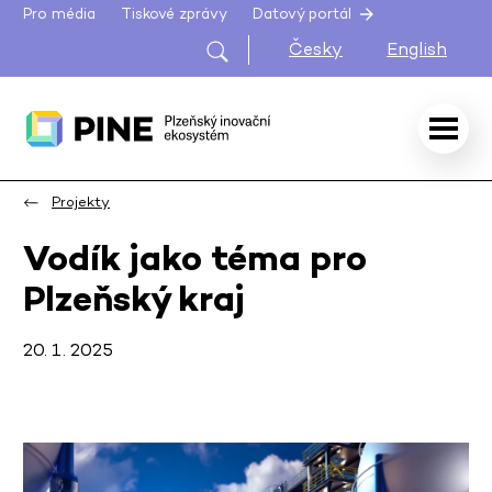
Pro média
Tiskové zprávy
Datový portál
Česky
English
Projekty
Vodík jako téma pro
Plzeňský kraj
20. 1. 2025