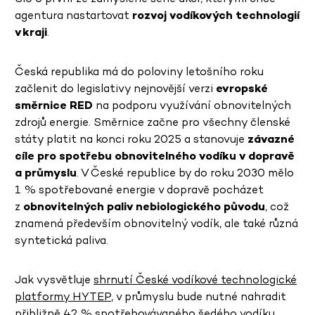
agentura nastartovat
rozvoj vodíkových technologií
v kraji
.
Česká republika má do poloviny letošního roku
začlenit do legislativy nejnovější verzi
evropské
směrnice RED
na podporu využívání obnovitelných
zdrojů energie. Směrnice začne pro všechny členské
státy platit na konci roku 2025 a stanovuje
závazné
cíle pro spotřebu obnovitelného vodíku v dopravě
a průmyslu
. V České republice by do roku 2030 mělo
1 % spotřebované energie v dopravě pocházet
z
obnovitelných paliv nebiologického původu
, což
znamená především obnovitelný vodík, ale také různá
syntetická paliva.
Jak vysvětluje
shrnutí České vodíkové technologické
platformy HYTEP
, v průmyslu bude nutné nahradit
přibližně 42 % spotřebovávaného šedého vodíku,