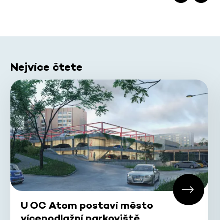
Nejvíce čtete
U OC Atom postaví město
vícepodlažní parkoviště