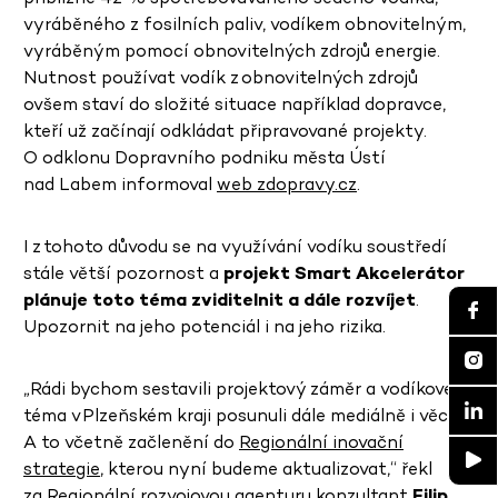
vyráběného z fosilních paliv, vodíkem obnovitelným,
vyráběným pomocí obnovitelných zdrojů energie.
Nutnost používat vodík z obnovitelných zdrojů
ovšem staví do složité situace například dopravce,
kteří už začínají odkládat připravované projekty.
O odklonu Dopravního podniku města Ústí
nad Labem informoval
web zdopravy.cz
.
I z tohoto důvodu se na využívání vodíku soustředí
stále větší pozornost a
projekt Smart Akcelerátor
plánuje toto téma zviditelnit a dále rozvíjet
.
Upozornit na jeho potenciál i na jeho rizika.
„Rádi bychom sestavili projektový záměr a vodíkové
téma v Plzeňském kraji posunuli dále mediálně i věcně.
A to včetně začlenění do
Regionální inovační
strategie
, kterou nyní budeme aktualizovat,“ řekl
za Regionální rozvojovou agenturu konzultant
Filip