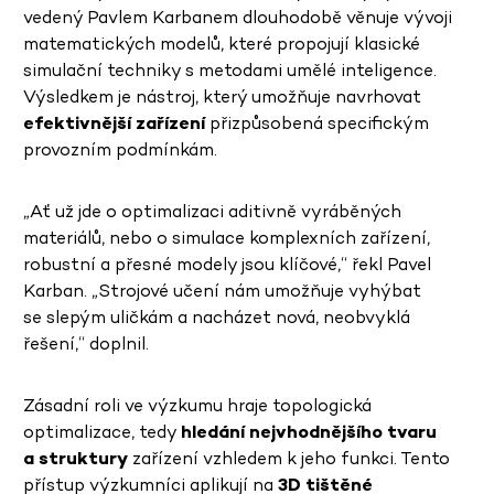
vedený Pavlem Karbanem dlouhodobě věnuje vývoji
matematických modelů, které propojují klasické
simulační techniky s metodami umělé inteligence.
Výsledkem je nástroj, který umožňuje navrhovat
efektivnější zařízení
přizpůsobená specifickým
provozním podmínkám.
„Ať už jde o optimalizaci aditivně vyráběných
materiálů, nebo o simulace komplexních zařízení,
robustní a přesné modely jsou klíčové,“ řekl Pavel
Karban. „Strojové učení nám umožňuje vyhýbat
se slepým uličkám a nacházet nová, neobvyklá
řešení,“ doplnil.
Zásadní roli ve výzkumu hraje topologická
optimalizace, tedy
hledání nejvhodnějšího tvaru
a struktury
zařízení vzhledem k jeho funkci. Tento
přístup výzkumníci aplikují na
3D tištěné