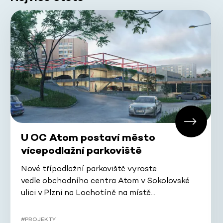
U OC Atom postaví město
vícepodlažní parkoviště
Nové třípodlažní parkoviště vyroste
vedle obchodního centra Atom v Sokolovské
ulici v Plzni na Lochotíně na místě…
#PROJEKTY