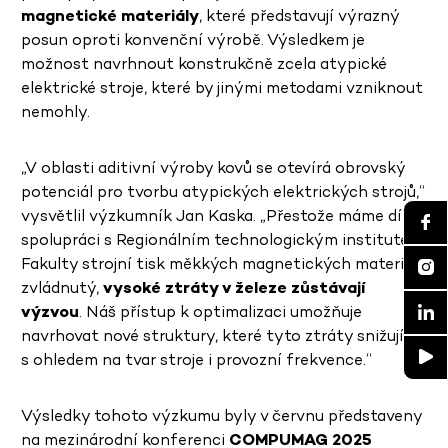
magnetické materiály
, které představují výrazný
posun oproti konvenční výrobě. Výsledkem je
možnost navrhnout konstrukčně zcela atypické
elektrické stroje, které by jinými metodami vzniknout
nemohly.
„V oblasti aditivní výroby kovů se otevírá obrovský
potenciál pro tvorbu atypických elektrických strojů,“
vysvětlil výzkumník Jan Kaska. „Přestože máme díky
spolupráci s Regionálním technologickým institutem
Fakulty strojní tisk měkkých magnetických materiálů
zvládnutý,
vysoké ztráty v železe zůstávají
výzvou
. Náš přístup k optimalizaci umožňuje
navrhovat nové struktury, které tyto ztráty snižují –
s ohledem na tvar stroje i provozní frekvence.“
Výsledky tohoto výzkumu byly v červnu představeny
na mezinárodní konferenci
COMPUMAG 2025