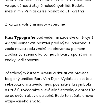
ve společnosti stejně naladěných lidí. Budete
mezi nimi? Přihlášku lze poslat do 31. května.
Z kurzů s volnými místy vybíráme:
Kurz
Typografie
pod vedením izraelské umělkyně
Avigail Reiner vás postaví před výzvu navrhnout
zcela novou sadu znaků inspirovanou písmem
z odlišných zemí a kultur, jejich tvary, společnými
znaky i odlišnostmi.
Zážitkovým kurzem
Umění a rituál
vás provede
belgický umělec Bart Van Dijck. Vydáte se cestou
sebepoznání a uvědomění, poznáte sílu symbolů
a rituálů, uvědomíte si své silné stránky a oprostíte
se od svých obav a strachů. Bude to začátek nové
etapy vašeho života.