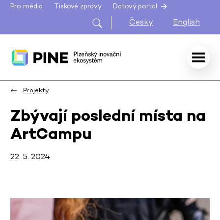
Pro média
Tiskové zprávy
Datový portál
Česky
English
Projekty
Zbývají poslední místa na
ArtCampu
22. 5. 2024