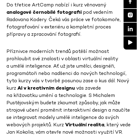
Do třetice ArtCamp nabízí i kurz věnovaný
analogové černobílé fotografii
pod vedením
Radovana Kodery. Čeká vás práce ve fotokomoře,
fotografování v exteriéru a kompletní proces
přípravy a zpracování fotografií.
Příznivce moderních trendů potěší možnost
prohloubit své znalosti v oblasti virtuální reality
a umělé inteligence. Ať už jste umělci, designéři,
programátoři nebo nadšenci do nových technologií,
tyto kurzy vás v tvorbě posunou zase o kus dál. Nový
kurz
AI v kreativním designu
vás zavede
na křižovatku umění a technologie. S Michalem
Pustějovským budete zkoumat způsoby, jak může
strojové učení proměnit interaktivní design a naučíte
se integrovat modely umělé inteligence do svých
webových projektů. Kurz
Virtuální realita
, který vede
Jan Kokolia, vám otevře nové možnosti využití VR.