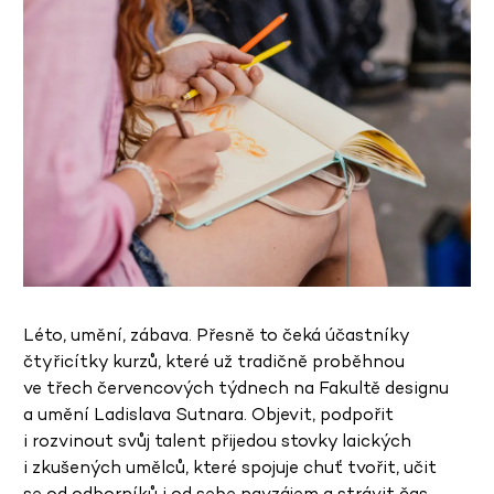
Léto, umění, zábava. Přesně to čeká účastníky
čtyřicítky kurzů, které už tradičně proběhnou
ve třech červencových týdnech na Fakultě designu
a umění Ladislava Sutnara. Objevit, podpořit
i rozvinout svůj talent přijedou stovky laických
i zkušených umělců, které spojuje chuť tvořit, učit
se od odborníků i od sebe navzájem a strávit čas