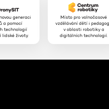
 novou generaci
Místo pro volnočasové
ů a pomocí
vzdělávání dětí i pedago
h technologií
v oblasti robotiky a
 lidské životy.
digitálních technologií.