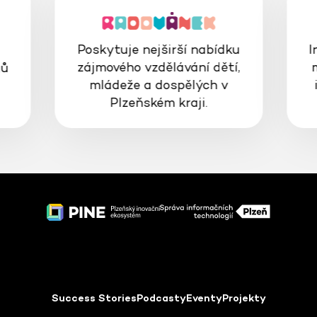
Poskytuje nejširší nabídku
I
zájmového vzdělávání dětí,
gů
mládeže a dospělých v
Plzeňském kraji.
Success Stories
Podcasty
Eventy
Projekty