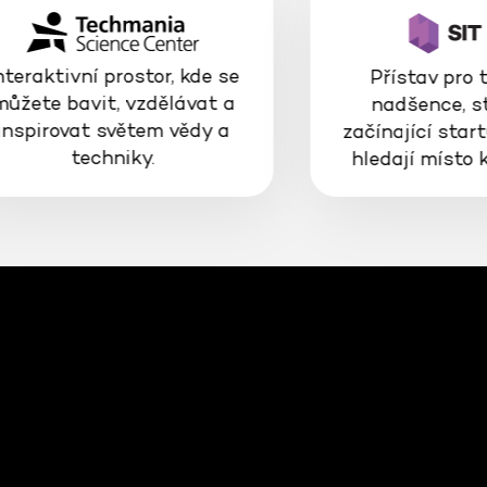
nteraktivní prostor, kde se
Přístav pro 
můžete bavit, vzdělávat a
nadšence, s
inspirovat světem vědy a
začínající start
techniky.
hledají místo 