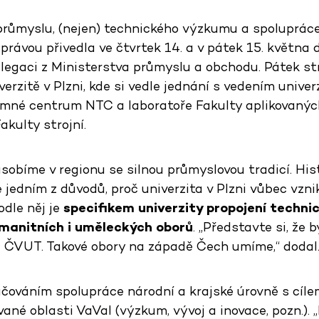
růmyslu, (nejen) technického výzkumu a spolupráce 
právou přivedla ve čtvrtek 14. a v pátek 15. května 
legaci z Ministerstva průmyslu a obchodu. Pátek st
rzitě v Plzni, kde si vedle jednání s vedením unive
umné centrum NTC a laboratoře Fakulty aplikovaných
akulty strojní.
ůsobíme v regionu se silnou průmyslovou tradicí. His
jedním z důvodů, proč univerzita v Plzni vůbec vznik
Podle něj je
specifikem univerzity propojení techni
manitních i uměleckých oborů
. „Představte si, že b
a ČVUT. Takové obory na západě Čech umíme,“ dodal
čováním spolupráce národní a krajské úrovně s cílem 
né oblasti VaVaI (výzkum, vývoj a inovace, pozn.). 