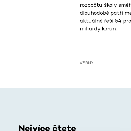
rozpočtu školy směř
dlouhodobě patří m
aktuálně řeší 54 pr
miliardy korun.
#FIRMY
Nejvíce čtete