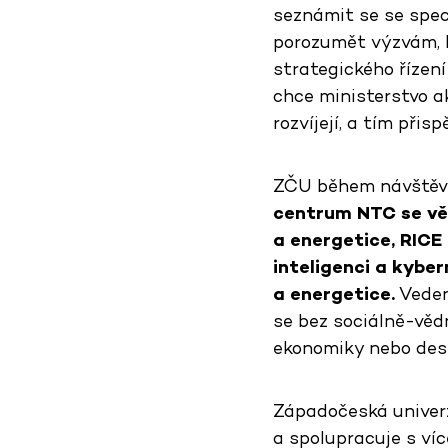
seznámit se se speci
porozumět výzvám, kt
strategického řízen
chce ministerstvo a
rozvíjejí, a tím při
ZČU během návštěvy 
centrum NTC se vě
a energetice, RICE
inteligenci a kyber
a energetice.
Veden
se bez sociálně-věd
ekonomiky nebo des
Západočeská univer
a spolupracuje s víc