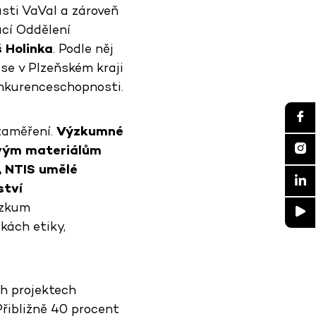
asti VaVaI a zároveň
ucí Oddělení
 Holinka
. Podle něj
se v Plzeňském kraji
konkurenceschopnosti.
zaměření.
Výzkumné
ovým materiálům
, NTIS umělé
ství
ýzkum
kách etiky,
h projektech
Přibližně 40 procent