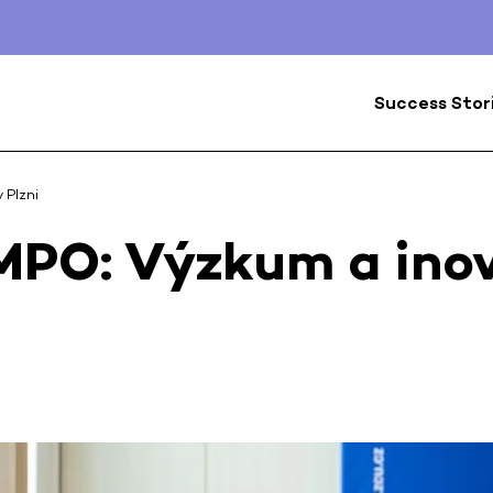
Success Stor
 Plzni
MPO: Výzkum a ino