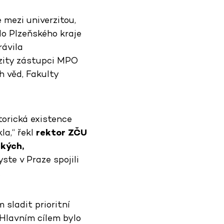
mezi univerzitou,
do Plzeňského kraje
rávila
rzity zástupci MPO
 věd, Fakulty
torická existence
la,“ řekl
rektor ZČU
ckých,
yste v Praze spojili
.
sladit prioritní
„Hlavním cílem bylo