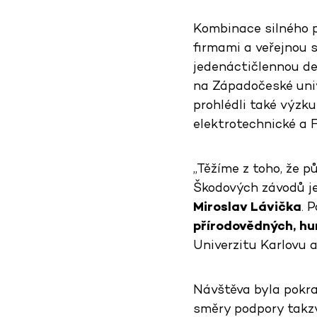
Kombinace silného p
firmami a veřejnou s
jedenáctičlennou de
na Západočeské unive
prohlédli také výzk
elektrotechnické a F
„Těžíme z toho, že p
Škodových závodů je 
Miroslav Lávička
. 
přírodovědných, hu
Univerzitu Karlovu 
Návštěva byla pokra
směry podpory takzva