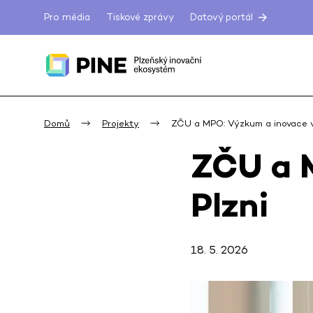
Pro média
Tiskové zprávy
Datový portál
Domů
Projekty
ZČU a MPO: Výzkum a inovace v
ZČU a 
Plzni
18. 5. 2026