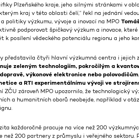
fiky Plzeňského kraje, jeho silnými stránkami v obl
erým kraj v této oblasti čelí,“ řekl na jednání vedo
í a politiky výzkumu, vývoje a inovací na MPO
Tomáš
ktivně podporovat špičkový výzkum a inovace, které 
spět k posílení vědeckého potenciálu regionu a jeho 
představila čtyři hlavní výzkumná centra i jejich 
nuje zeleným technologiím, pokročilým a kvant
 dopravě, výkonové elektronice nebo polovodičům
netice a RTI experimentálnímu vývoji ve strojíren
í ZČU zároveň MPO upozornilo, že technologický v
ních a humanitních oborů neobejde, například v otáz
ignu.
zita každoročně pracuje na více než 200 výzkumnýc
e než 200 partnery z průmyslu i veřejného sektoru. 