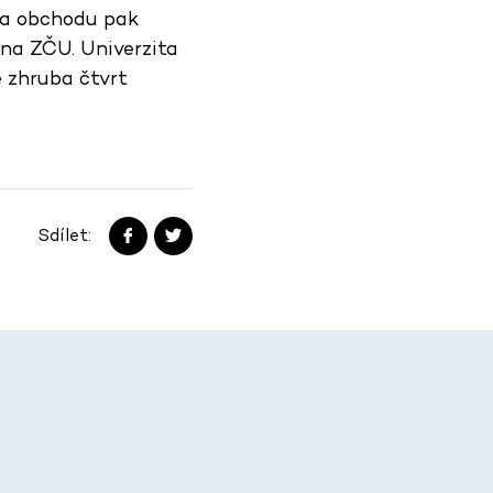
u a obchodu pak
na ZČU. Univerzita
 zhruba čtvrt
Sdílet: