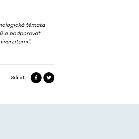
hnologická témata
pů a podporovat
verzitami".
Sdílet: