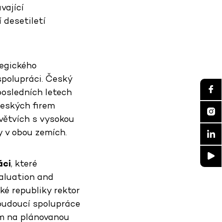
vající
 desetiletí
tegického
polupráci. Český
posledních letech
českých firem
větvích s vysokou
y v obou zemích.
áci
, které
aluation and
ké republiky rektor
budoucí spolupráce
dem na plánovanou