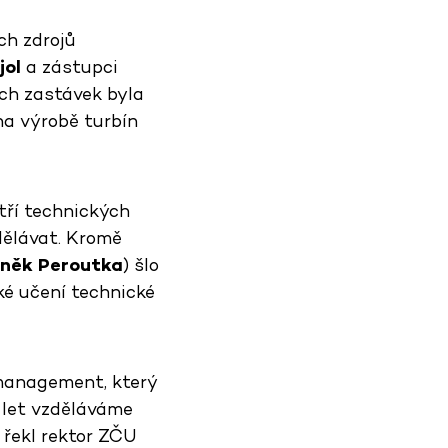
ch zdrojů
jol
a zástupci
ích zastávek byla
na výrobě turbín
 tří technických
zdělávat. Kromě
něk Peroutka
) šlo
ké učení technické
 management, který
 let vzděláváme
" řekl rektor ZČU