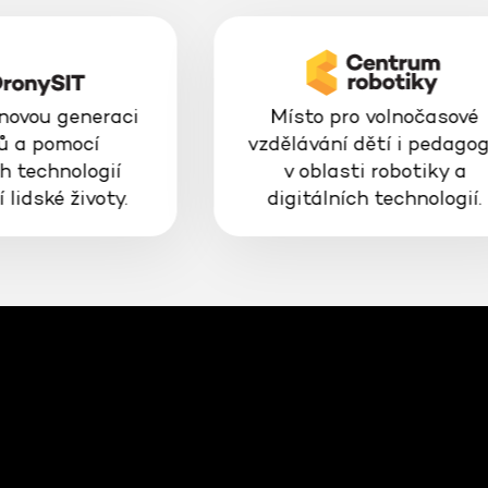
 novou generaci
Místo pro volnočasové
ů a pomocí
vzdělávání dětí i pedago
h technologií
v oblasti robotiky a
 lidské životy.
digitálních technologií.