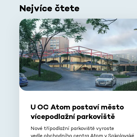
Nejvíce čtete
U OC Atom postaví město
vícepodlažní parkoviště
Nové třípodlažní parkoviště vyroste
vedle obchodního centra Atom v Sokolovské