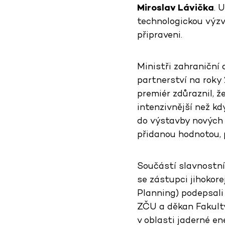
Miroslav Lávička
. 
technologickou výzvu
připraveni.
Ministři zahraniční
partnerství na roky
premiér zdůraznil, ž
intenzivnější než kd
do výstavby nových 
přidanou hodnotou, 
Součástí slavnostní
se zástupci jihokor
Planning) podepsali
ZČU a děkan Fakulty
v oblasti jaderné en