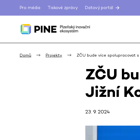
Pro média
Tiskové zprávy
Datový portál
Domů
Projekty
ZČU bude více spolupracovat s 
ZČU bu
Jižní K
23. 9. 2024