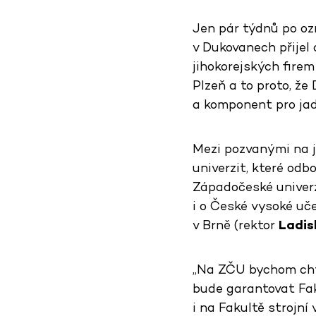
Jen pár týdnů po oz
v Dukovanech přijel
jihokorejských firem
Plzeň a to proto, ž
a komponent pro jad
Mezi pozvanými na je
univerzit, které odb
Západočeské univerzi
i o České vysoké uče
v Brně (rektor
Ladis
„Na ZČU bychom chtě
bude garantovat Fak
i na Fakultě strojní