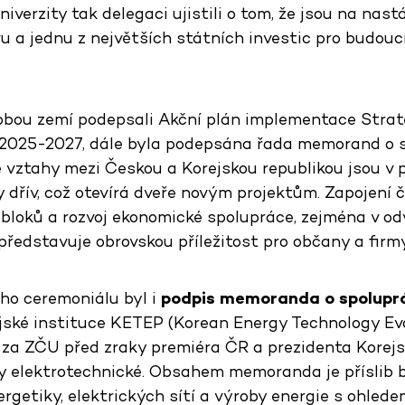
Univerzity tak delegaci ujistili o tom, že jsou na nastá
 a jednu z největších státních investic pro budoucí
 obou zemí podepsali Akční plán implementace Stra
 2025-2027, dále byla podepsána řada memorand o s
e vztahy mezi Českou a Korejskou republikou jsou v 
y dřív, což otevírá dveře novým projektům. Zapojení 
bloků a rozvoj ekonomické spolupráce, zejména v od
představuje obrovskou příležitost pro občany a firm
ho ceremoniálu byl i
podpis memoranda o spolupr
ejské instituce KETEP (Korean Energy Technology Ev
 za ZČU před zraky premiéra ČR a prezidenta Korejs
 elektrotechnické.
Obsahem memoranda je příslib 
ergetiky, elektrických sítí a výroby energie s ohle