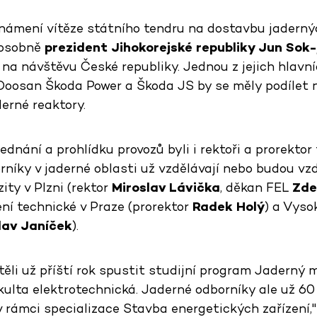
námení vítěze státního tendru na dostavbu jaderný
 osobně
prezident Jihokorejské republiky Jun Sok-
 na návštěvu České republiky. Jednou z jejich hlavn
e Doosan Škoda Power a Škoda JS by se měly podílet 
erné reaktory.
dnání a prohlídku provozů byli i rektoři a prorektor
orníky v jaderné oblasti už vzdělávají nebo budou v
ty v Plzni (rektor
Miroslav Lávička
, děkan FEL
Zde
ní technické v Praze (prorektor
Radek Holý
) a Vyso
lav Janíček
).
li už příští rok spustit studijní program Jaderný
ulta elektrotechnická. Jaderné odborníky ale už 60
 v rámci specializace Stavba energetických zařízení,