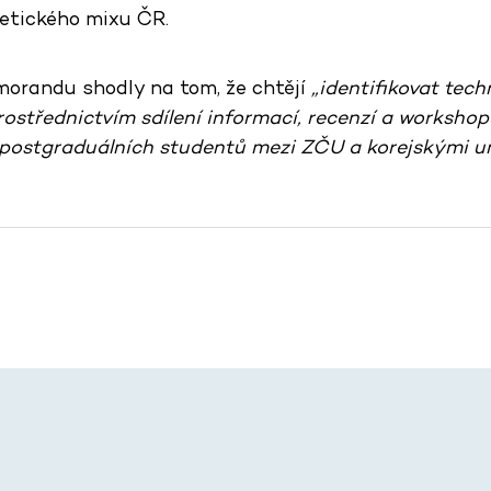
etického mixu ČR.
orandu shodly na tom, že chtějí
„identifikovat tec
ostřednictvím sdílení informací, recenzí a worksho
ostgraduálních studentů mezi ZČU a korejskými uni