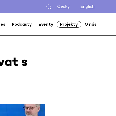
Česky
English
ies
Podcasty
Eventy
Projekty
O nás
vat s