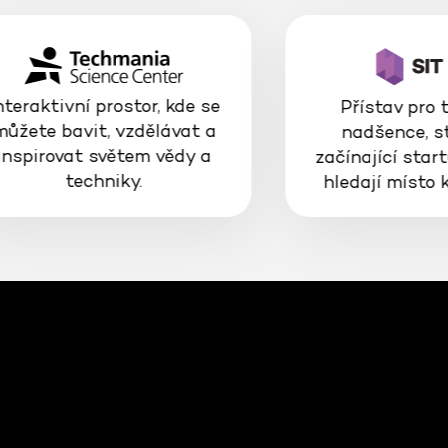
nteraktivní prostor, kde se
Přístav pro 
můžete bavit, vzdělávat a
nadšence, s
inspirovat světem vědy a
začínající start
techniky.
hledají místo 