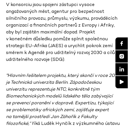
V konsorciu jsou spojeni zástupci vysoce
angažovaných měst, agentur pro bezpečnost
silničního provozu, průmyslu, výzkumu, prováděcích
organizací a finančních partnerů z Evropy i Afriky,
aby byl zajištěn maximální dopad. Projekt
v konečném důsledku pomůže splnit společnou
strategii EU-Afrika (JAES) a urychlit pokrok zemí
směrem k Agendě pro udržitelný rozvoj 2030 a cílům
udržitelného rozvoje (SDG).
"Hlavním řešitelem projektu, který skončí v roce 2026,
je Technická univerzita Berlín. Západočeskou
univerzitu reprezentuje NTC, konkrétně tým
Biomechanických modelů lidského těla zabývající
se prevencí poranění v dopravě. Expertízu, týkající
se problematiky afrických zemí, zajišťuje expert
na tamější prostředí Jan Záhořík z Fakulty
filozofické,“
říká Luděk Hynčík z výzkumného ústavu