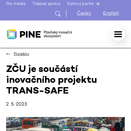
Pro média
Tiskové zprávy
Datový portál
Česky
English
Projekty
ZČU je součástí
inovačního projektu
TRANS-SAFE
2. 5. 2023