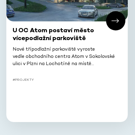
U OC Atom postaví město
vícepodlažní parkoviště
Nové třípodlažní parkoviště vyroste
vedle obchodního centra Atom v Sokolovské
ulici v Plzni na Lochotíně na místě…
#PROJEKTY